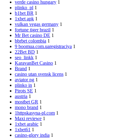
verde casino hungary
1
plinko_pl
1
b1bet BR
1
1xbet apk
1
vulkan vegas germany
1
fortune tiger brazil
1
Mr Bet casino DE
1
bbrbet colombia
1
9 boomua.com.uaregistraciya
1
22Bet BD
1
seo_linkk
1
KaravanBet Casino
1
Brand
1
casino utan svensk licens
1
aviator ng
1
plinko in
1
Pirots SE
1
austria
1
mostbet GR
1
mono brand
1
1httpskasyna-pl.com
1
Maxi reviewe
1
1xbet arabic
1
1xbet61
1
casino-glory india
1