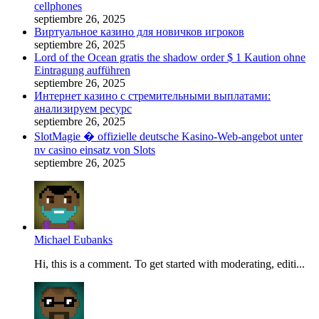
cellphones
septiembre 26, 2025
Виртуальное казино для новичков игроков
septiembre 26, 2025
Lord of the Ocean gratis the shadow order $ 1 Kaution ohne
Eintragung aufführen
septiembre 26, 2025
Интернет казино с стремительными выплатами:
анализируем ресурс
septiembre 26, 2025
SlotMagie � offizielle deutsche Kasino-Web-angebot unter
nv casino einsatz von Slots
septiembre 26, 2025
Michael Eubanks
Hi, this is a comment. To get started with moderating, editi...