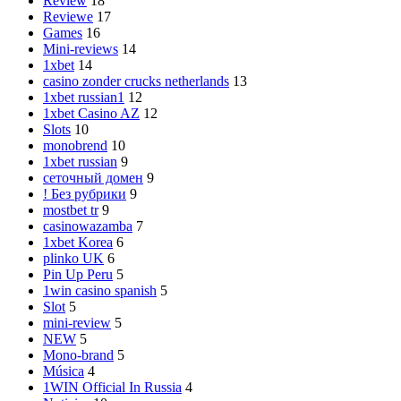
Review
18
Reviewe
17
Games
16
Mini-reviews
14
1xbet
14
casino zonder crucks netherlands
13
1xbet russian1
12
1xbet Casino AZ
12
Slots
10
monobrend
10
1xbet russian
9
сеточный домен
9
! Без рубрики
9
mostbet tr
9
casinowazamba
7
1xbet Korea
6
plinko UK
6
Pin Up Peru
5
1win casino spanish
5
Slot
5
mini-review
5
NEW
5
Mono-brand
5
Música
4
1WIN Official In Russia
4