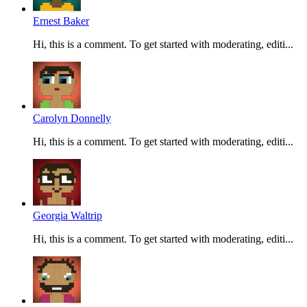
Ernest Baker
Hi, this is a comment. To get started with moderating, editi...
Carolyn Donnelly
Hi, this is a comment. To get started with moderating, editi...
Georgia Waltrip
Hi, this is a comment. To get started with moderating, editi...