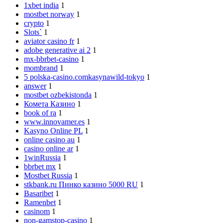
1xbet india
1
mostbet norway
1
crypto
1
Slots`
1
aviator casino fr
1
adobe generative ai 2
1
mx-bbrbet-casino
1
mombrand
1
5 polska-casino.comkasynawild-tokyo
1
answer
1
mostbet ozbekistonda
1
Комета Казино
1
book of ra
1
www.innovamer.es
1
Kasyno Online PL
1
online casino au
1
casino online ar
1
1winRussia
1
bbrbet mx
1
Mostbet Russia
1
stkbank.ru Пинко казино 5000 RU
1
Basaribet
1
Ramenbet
1
casinom
1
non-gamstop-casino
1