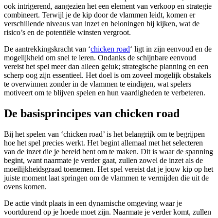
ook intrigerend, aangezien het een element van verkoop en strategie
combineert. Terwijl je de kip door de vlammen leidt, komen er
verschillende niveaus van inzet en beloningen bij kijken, wat de
risico’s en de potentiële winsten vergroot.
De aantrekkingskracht van ‘
chicken road
‘ ligt in zijn eenvoud en de
mogelijkheid om snel te leren. Ondanks de schijnbare eenvoud
vereist het spel meer dan alleen geluk; strategische planning en een
scherp oog zijn essentieel. Het doel is om zoveel mogelijk obstakels
te overwinnen zonder in de vlammen te eindigen, wat spelers
motiveert om te blijven spelen en hun vaardigheden te verbeteren.
De basisprincipes van chicken road
Bij het spelen van ‘chicken road’ is het belangrijk om te begrijpen
hoe het spel precies werkt. Het begint allemaal met het selecteren
van de inzet die je bereid bent om te maken. Dit is waar de spanning
begint, want naarmate je verder gaat, zullen zowel de inzet als de
moeilijkheidsgraad toenemen. Het spel vereist dat je jouw kip op het
juiste moment laat springen om de vlammen te vermijden die uit de
ovens komen.
De actie vindt plaats in een dynamische omgeving waar je
voortdurend op je hoede moet zijn. Naarmate je verder komt, zullen