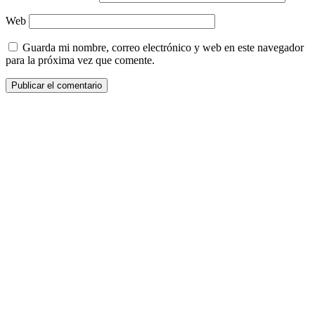
Web
Guarda mi nombre, correo electrónico y web en este navegador
para la próxima vez que comente.