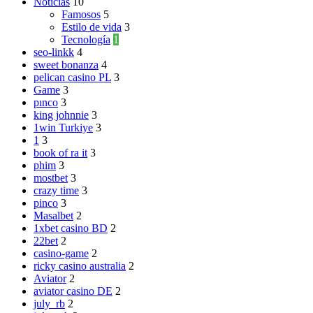
Noticias
10
Famosos
5
Estilo de vida
3
Tecnología
1
seo-linkk
4
sweet bonanza
4
pelican casino PL
3
Game
3
pınco
3
king johnnie
3
1win Turkiye
3
1
3
book of ra it
3
phim
3
mostbet
3
crazy time
3
pinco
3
Masalbet
2
1xbet casino BD
2
22bet
2
casino-game
2
ricky casino australia
2
Aviator
2
aviator casino DE
2
july_rb
2