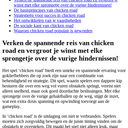
winst met elke sprongetje over de vurige hindernissen!
De basisprincipes van chicken road
Strategieën voor succes in chicken road
Het ontwikkelen van je vaardigheden
De sociale kant van chicken road
Waarom chicken road populair is geworden
Verken de spannende reis van chicken
road en vergroot je winst met elke
sprongetje over de vurige hindernissen!
Het spel ‘chicken road’ biedt een unieke en spannende ervaring voor
gokliefhebbers die op zoek zijn naar een combinatie van
behendigheid en strategie. Dit spel, waarin spelers een dappere kip
besturen die over een weg vol vuren obstakels springt, vereist niet
alleen snelheid, maar ook goed doordachte beslissingen. Met elke
sprongetje over de vurige gehaktballen op de weg, stijgt de inzet,
wat een extra dosis spanning en opwinding toevoegt aan de
gameplay.
In ‘chicken road’ is de uitdaging om niet te verbranden. Spelers
moeten zich zorgvuldig bewegen en de juiste timing vinden om de
obstakels te oversteken. Dit maakt het spel niet alleen leuk, maar