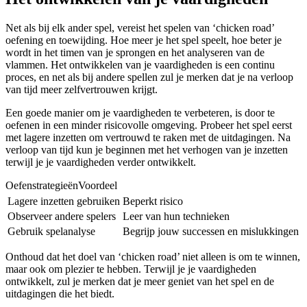
Net als bij elk ander spel, vereist het spelen van ‘chicken road’
oefening en toewijding. Hoe meer je het spel speelt, hoe beter je
wordt in het timen van je sprongen en het analyseren van de
vlammen. Het ontwikkelen van je vaardigheden is een continu
proces, en net als bij andere spellen zul je merken dat je na verloop
van tijd meer zelfvertrouwen krijgt.
Een goede manier om je vaardigheden te verbeteren, is door te
oefenen in een minder risicovolle omgeving. Probeer het spel eerst
met lagere inzetten om vertrouwd te raken met de uitdagingen. Na
verloop van tijd kun je beginnen met het verhogen van je inzetten
terwijl je je vaardigheden verder ontwikkelt.
OefenstrategieënVoordeel
Lagere inzetten gebruiken
Beperkt risico
Observeer andere spelers
Leer van hun technieken
Gebruik spelanalyse
Begrijp jouw successen en mislukkingen
Onthoud dat het doel van ‘chicken road’ niet alleen is om te winnen,
maar ook om plezier te hebben. Terwijl je je vaardigheden
ontwikkelt, zul je merken dat je meer geniet van het spel en de
uitdagingen die het biedt.