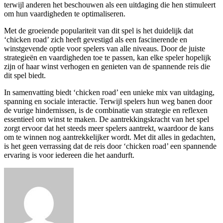
terwijl anderen het beschouwen als een uitdaging die hen stimuleert
om hun vaardigheden te optimaliseren.
Met de groeiende populariteit van dit spel is het duidelijk dat
‘chicken road’ zich heeft gevestigd als een fascinerende en
winstgevende optie voor spelers van alle niveaus. Door de juiste
strategieën en vaardigheden toe te passen, kan elke speler hopelijk
zijn of haar winst verhogen en genieten van de spannende reis die
dit spel biedt.
In samenvatting biedt ‘chicken road’ een unieke mix van uitdaging,
spanning en sociale interactie. Terwijl spelers hun weg banen door
de vurige hindernissen, is de combinatie van strategie en reflexen
essentieel om winst te maken. De aantrekkingskracht van het spel
zorgt ervoor dat het steeds meer spelers aantrekt, waardoor de kans
om te winnen nog aantrekkelijker wordt. Met dit alles in gedachten,
is het geen verrassing dat de reis door ‘chicken road’ een spannende
ervaring is voor iedereen die het aandurft.
Send
an
email