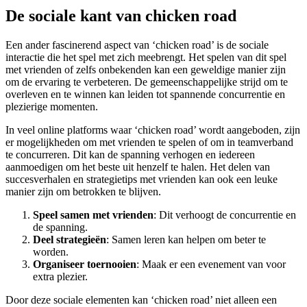
De sociale kant van chicken road
Een ander fascinerend aspect van ‘chicken road’ is de sociale
interactie die het spel met zich meebrengt. Het spelen van dit spel
met vrienden of zelfs onbekenden kan een geweldige manier zijn
om de ervaring te verbeteren. De gemeenschappelijke strijd om te
overleven en te winnen kan leiden tot spannende concurrentie en
plezierige momenten.
In veel online platforms waar ‘chicken road’ wordt aangeboden, zijn
er mogelijkheden om met vrienden te spelen of om in teamverband
te concurreren. Dit kan de spanning verhogen en iedereen
aanmoedigen om het beste uit henzelf te halen. Het delen van
succesverhalen en strategietips met vrienden kan ook een leuke
manier zijn om betrokken te blijven.
Speel samen met vrienden
: Dit verhoogt de concurrentie en
de spanning.
Deel strategieën
: Samen leren kan helpen om beter te
worden.
Organiseer toernooien
: Maak er een evenement van voor
extra plezier.
Door deze sociale elementen kan ‘chicken road’ niet alleen een