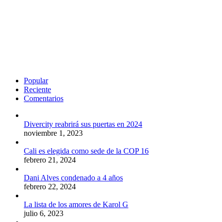
Popular
Reciente
Comentarios
Divercity reabrirá sus puertas en 2024
noviembre 1, 2023
Cali es elegida como sede de la COP 16
febrero 21, 2024
Dani Alves condenado a 4 años
febrero 22, 2024
La lista de los amores de Karol G
julio 6, 2023