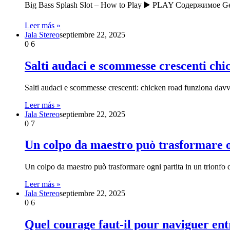
Big Bass Splash Slot – How to Play ▶️ PLAY Содержимое Get
Leer más »
Jala Stereo
septiembre 22, 2025
0
6
Salti audaci e scommesse crescenti chi
Salti audaci e scommesse crescenti: chicken road funziona davv
Leer más »
Jala Stereo
septiembre 22, 2025
0
7
Un colpo da maestro può trasformare o
Un colpo da maestro può trasformare ogni partita in un trionfo
Leer más »
Jala Stereo
septiembre 22, 2025
0
6
Quel courage faut-il pour naviguer entr