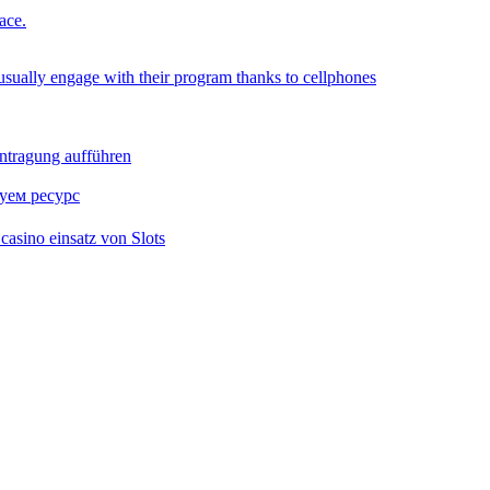
ace.
sually engage with their program thanks to cellphones
intragung aufführen
уем ресурс
casino einsatz von Slots