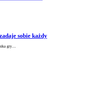
 zadaje sobie każdy
anika gry…