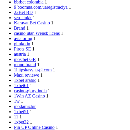
bbrbet colombia
1
9 boomua.com.uaregistraciya
1
22Bet BD
1
seo_linkk
1
KaravanBet Casino
1
Brand
1
casino utan svensk licens
1
aviator ng
1
plinko in
1
Pirots SE
1
austria
1
mostbet GR
1
mono brand
1
1httpskasyna-pl.com
1
Maxi reviewe
1
1xbet arabic
1
1xbet61
1
casino-glory india
1
1Win AZ Casino
1
1w
1
modamızbir
1
1xbet51
1
11
1
1xbet32
1
Pin UP Online Casino
1