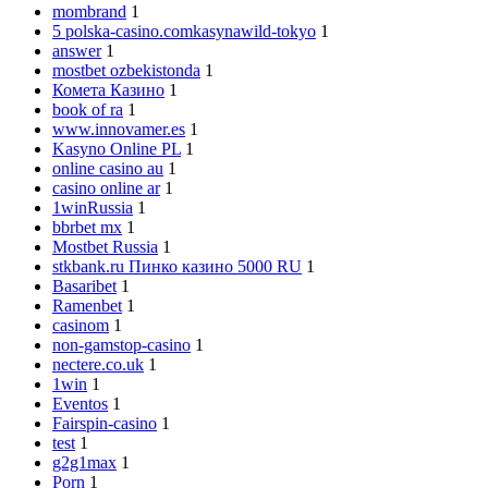
mombrand
1
5 polska-casino.comkasynawild-tokyo
1
answer
1
mostbet ozbekistonda
1
Комета Казино
1
book of ra
1
www.innovamer.es
1
Kasyno Online PL
1
online casino au
1
casino online ar
1
1winRussia
1
bbrbet mx
1
Mostbet Russia
1
stkbank.ru Пинко казино 5000 RU
1
Basaribet
1
Ramenbet
1
casinom
1
non-gamstop-casino
1
nectere.co.uk
1
1win
1
Eventos
1
Fairspin-casino
1
test
1
g2g1max
1
Porn
1