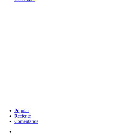
Popular
Reciente
Comentarios