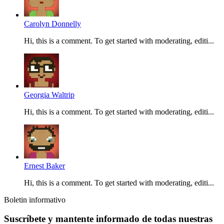
Carolyn Donnelly
Hi, this is a comment. To get started with moderating, editi...
Georgia Waltrip
Hi, this is a comment. To get started with moderating, editi...
Ernest Baker
Hi, this is a comment. To get started with moderating, editi...
Boletin informativo
Suscríbete y mantente informado de todas nuestras