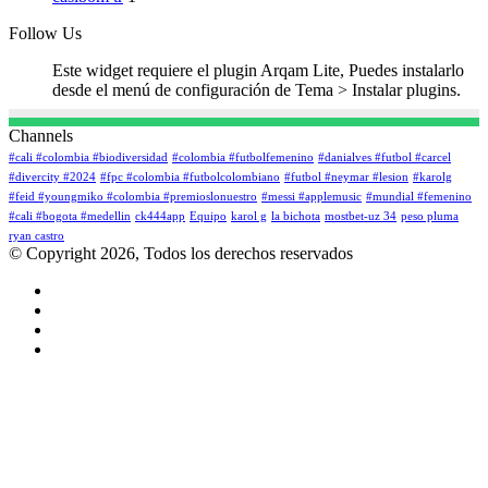
Follow Us
Este widget requiere el plugin Arqam Lite, Puedes instalarlo
desde el menú de configuración de Tema > Instalar plugins.
Channels
#cali #colombia #biodiversidad
#colombia #futbolfemenino
#danialves #futbol #carcel
#divercity #2024
#fpc #colombia #futbolcolombiano
#futbol #neymar #lesion
#karolg
#feid #youngmiko #colombia #premioslonuestro
#messi #applemusic
#mundial #femenino
#cali #bogota #medellin
ck444app
Equipo
karol g
la bichota
mostbet-uz 34
peso pluma
ryan castro
© Copyright 2026, Todos los derechos reservados
Facebook
Twitter
YouTube
Instagram
Botón
volver
arriba