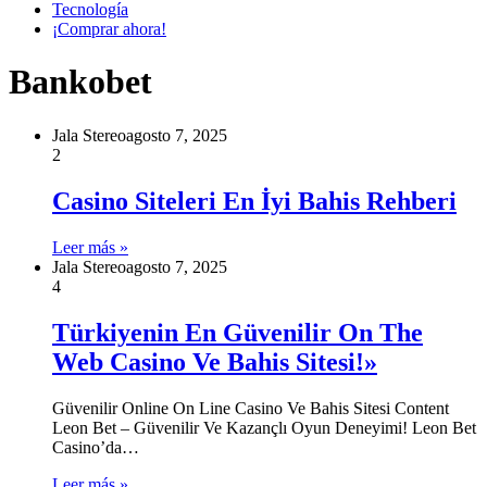
Tecnología
¡Comprar ahora!
Bankobet
Jala Stereo
agosto 7, 2025
2
Casino Siteleri En İyi Bahis Rehberi
Leer más »
Jala Stereo
agosto 7, 2025
4
Türkiyenin En Güvenilir On The
Web Casino Ve Bahis Sitesi!»
Güvenilir Online On Line Casino Ve Bahis Sitesi Content
Leon Bet – Güvenilir Ve Kazançlı Oyun Deneyimi! Leon Bet
Casino’da…
Leer más »