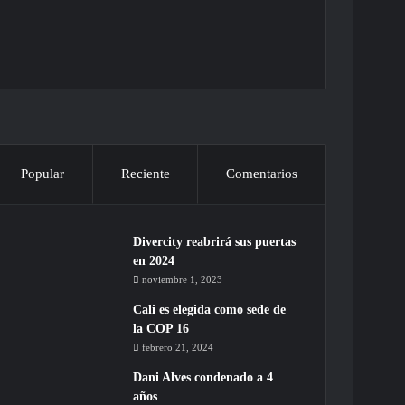
Popular
Reciente
Comentarios
Divercity reabrirá sus puertas
en 2024
noviembre 1, 2023
Cali es elegida como sede de
la COP 16
febrero 21, 2024
Dani Alves condenado a 4
años