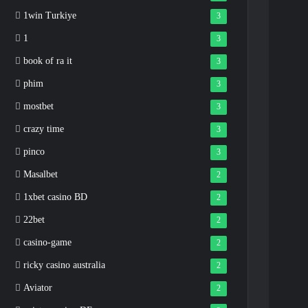
1win Turkiye
3
1
3
book of ra it
3
phim
3
mostbet
3
crazy time
3
pinco
3
Masalbet
2
1xbet casino BD
2
22bet
2
casino-game
2
ricky casino australia
2
Aviator
2