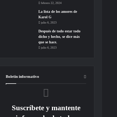
febrero 22, 2024
La lista de los amores de
Karol G
julio 6, 2023
Después de todo estar todo
dicho y hecho, se dice más
que se hace.
julio 6, 2023
Boletin informativo
Suscríbete y mantente