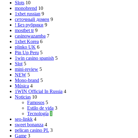
Slots
10
monobrend
10
1xbet russian
9
сеточный домен
9
! Без рубрики
9
mostbet tr
9
casinowazamba
7
1xbet Korea
6
plinko UK
6
Pin Up Peru
5
1win casino spanish
5
Slot
5
mini-review
5
NEW
5
Mono-brand
5
Música
4
1WIN Official In Russia
4
Noticias
10
Famosos
5
Estilo de vida
3
Tecnología
1
seo-linkk
4
sweet bonanza
4
pelican casino PL
3
Game
3