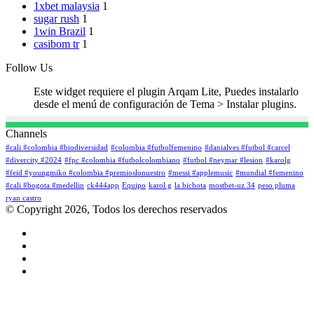
1xbet malaysia
1
sugar rush
1
1win Brazil
1
casibom tr
1
Follow Us
Este widget requiere el plugin Arqam Lite, Puedes instalarlo
desde el menú de configuración de Tema > Instalar plugins.
Channels
#cali #colombia #biodiversidad
#colombia #futbolfemenino
#danialves #futbol #carcel
#divercity #2024
#fpc #colombia #futbolcolombiano
#futbol #neymar #lesion
#karolg
#feid #youngmiko #colombia #premioslonuestro
#messi #applemusic
#mundial #femenino
#cali #bogota #medellin
ck444app
Equipo
karol g
la bichota
mostbet-uz 34
peso pluma
ryan castro
© Copyright 2026, Todos los derechos reservados
Facebook
Twitter
YouTube
Instagram
Botón
volver