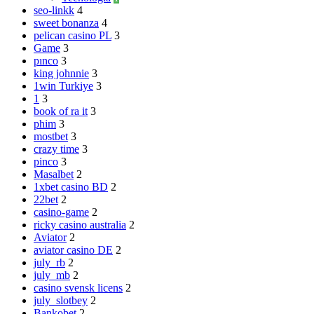
seo-linkk
4
sweet bonanza
4
pelican casino PL
3
Game
3
pınco
3
king johnnie
3
1win Turkiye
3
1
3
book of ra it
3
phim
3
mostbet
3
crazy time
3
pinco
3
Masalbet
2
1xbet casino BD
2
22bet
2
casino-game
2
ricky casino australia
2
Aviator
2
aviator casino DE
2
july_rb
2
july_mb
2
casino svensk licens
2
july_slotbey
2
Bankobet
2