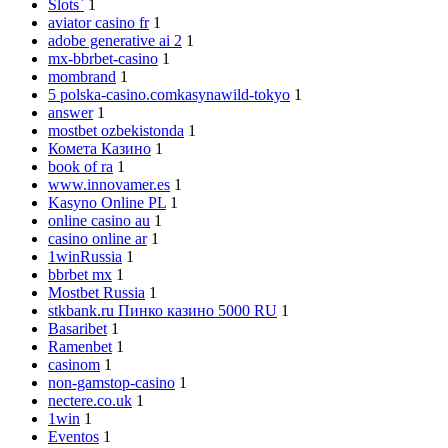
Slots`
1
aviator casino fr
1
adobe generative ai 2
1
mx-bbrbet-casino
1
mombrand
1
5 polska-casino.comkasynawild-tokyo
1
answer
1
mostbet ozbekistonda
1
Комета Казино
1
book of ra
1
www.innovamer.es
1
Kasyno Online PL
1
online casino au
1
casino online ar
1
1winRussia
1
bbrbet mx
1
Mostbet Russia
1
stkbank.ru Пинко казино 5000 RU
1
Basaribet
1
Ramenbet
1
casinom
1
non-gamstop-casino
1
nectere.co.uk
1
1win
1
Eventos
1