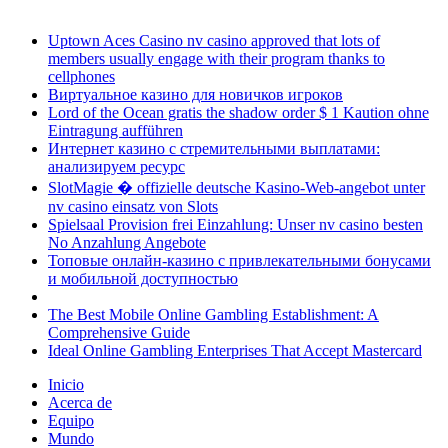
Noticias de última hora
Uptown Aces Casino nv casino approved that lots of
members usually engage with their program thanks to
cellphones
Виртуальное казино для новичков игроков
Lord of the Ocean gratis the shadow order $ 1 Kaution ohne
Eintragung aufführen
Интернет казино с стремительными выплатами:
анализируем ресурс
SlotMagie � offizielle deutsche Kasino-Web-angebot unter
nv casino einsatz von Slots
Spielsaal Provision frei Einzahlung: Unser nv casino besten
No Anzahlung Angebote
Топовые онлайн-казино с привлекательными бонусами
и мобильной доступностью
The Best Mobile Online Gambling Establishment: A
Comprehensive Guide
Ideal Online Gambling Enterprises That Accept Mastercard
Inicio
Acerca de
Equipo
Mundo