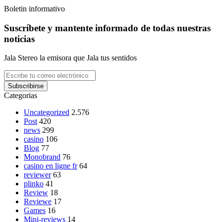
Boletin informativo
Suscríbete y mantente informado de todas nuestras
noticias
Jala Stereo la emisora que Jala tus sentidos
Escribe
tu
correo
Categorias
electrónico
Uncategorized
2.576
Post
420
news
299
casino
106
Blog
77
Monobrand
76
casino en ligne fr
64
reviewer
63
plinko
41
Review
18
Reviewe
17
Games
16
Mini-reviews
14