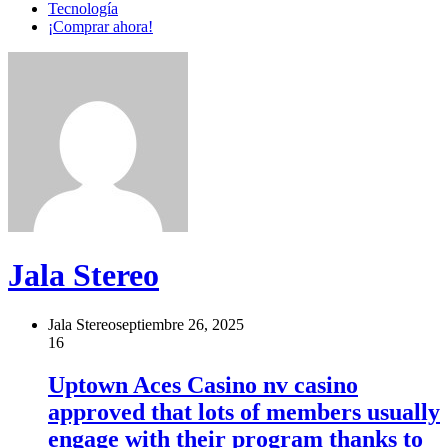
Tecnología
¡Comprar ahora!
Jala Stereo
Jala Stereo
septiembre 26, 2025
16
Uptown Aces Casino nv casino
approved that lots of members usually
engage with their program thanks to