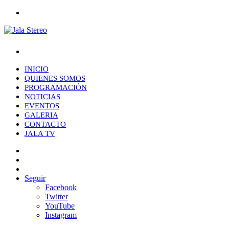
Menú
Buscar
por
INICIO
QUIENES SOMOS
PROGRAMACIÓN
NOTICIAS
EVENTOS
GALERIA
CONTACTO
JALA TV
Buscar
por
Barra
lateral
Acceso
Seguir
Facebook
Twitter
YouTube
Instagram