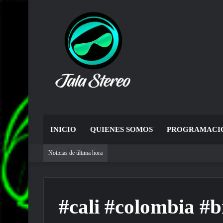
INICIO
QUIENES SOMOS
PROGRAMACI
Noticias de última hora
#cali #colombia #b