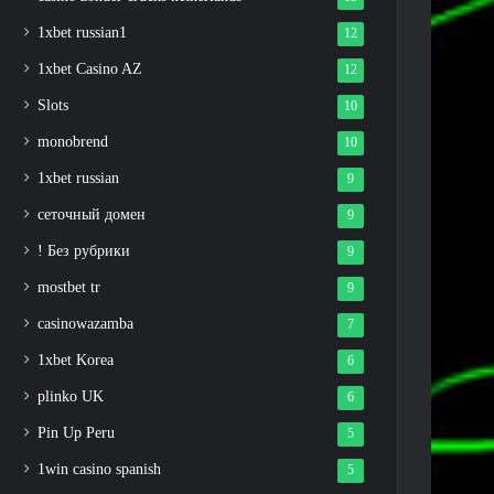
1xbet russian1
12
1xbet Casino AZ
12
Slots
10
monobrend
10
1xbet russian
9
сеточный домен
9
! Без рубрики
9
mostbet tr
9
casinowazamba
7
1xbet Korea
6
plinko UK
6
Pin Up Peru
5
1win casino spanish
5