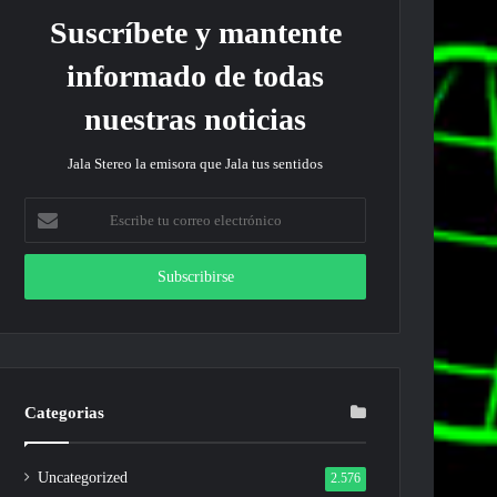
Suscríbete y mantente
informado de todas
nuestras noticias
Jala Stereo la emisora que Jala tus sentidos
Escribe
tu
correo
electrónico
Categorias
Uncategorized
2.576