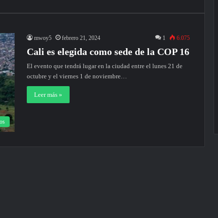
mwoy5
febrero 21, 2024
1
6.075
Cali es elegida como sede de la COP 16
El evento que tendrá lugar en la ciudad entre el lunes 21 de
octubre y el viernes 1 de noviembre…
Leer más »
os