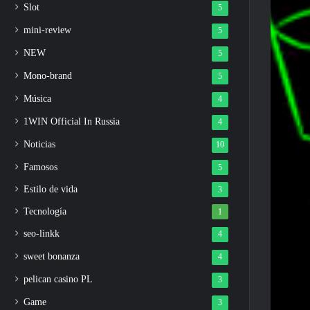
Slot
5
mini-review
5
NEW
5
Mono-brand
5
Música
4
1WIN Official In Russia
4
Noticias
10
Famosos
5
Estilo de vida
3
Tecnología
1
seo-linkk
4
sweet bonanza
4
pelican casino PL
3
Game
3