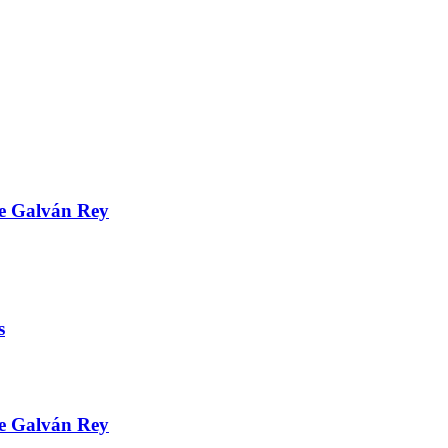
de Galván Rey
s
de Galván Rey