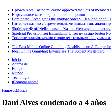
Noticias de última hora
Uptown Aces Casino nv casino approved that lots of members u
Виртуальное казино для новичков игроков
Lord of the Ocean gratis the shadow order $ 1 Kaution ohne E
Интернет казино с стремительными выплатами: анализир
SlotMagie � offizielle deutsche Kasino-Web-angebot unter nv 
Spielsaal Provision frei Einzahlung: Unser nv casino besten 
Топовые онлайн-казино с привлекательными бонусами и
The Best Mobile Online Gambling Establishment: A Comprehe
Ideal Online Gambling Enterprises That Accept Mastercard
Inicio
Acerca de
Equipo
Mundo
Tecnología
¡Comprar ahora!
Famosos
Música
Dani Alves condenado a 4 años