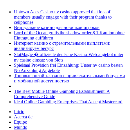
Noticias de última hora
Uptown Aces Casino nv casino approved that lots of
members usually engage with their program thanks to
cellphones
Виртуальное казино для новичков игроков
Lord of the Ocean gratis the shadow order $ 1 Kaution ohne
Eintragung aufführen
Интернет казино с стремительными выплатами:
анализируем ресурс
SlotMagie � offizielle deutsche Kasino-Web-angebot unter
nv casino einsatz von Slots
Spielsaal Provision frei Einzahlung: Unser nv casino besten
No Anzahlung Angebote
Топовые онлайн-казино с привлекательными бонусами
и мобильной доступностью
The Best Mobile Online Gambling Establishment: A
Comprehensive Guide
Ideal Online Gambling Enterprises That Accept Mastercard
Inicio
Acerca de
Equipo
Mundo