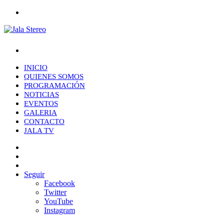
Menú
Buscar
por
INICIO
QUIENES SOMOS
PROGRAMACIÓN
NOTICIAS
EVENTOS
GALERIA
CONTACTO
JALA TV
Buscar
por
Barra
lateral
Acceso
Seguir
Facebook
Twitter
YouTube
Instagram