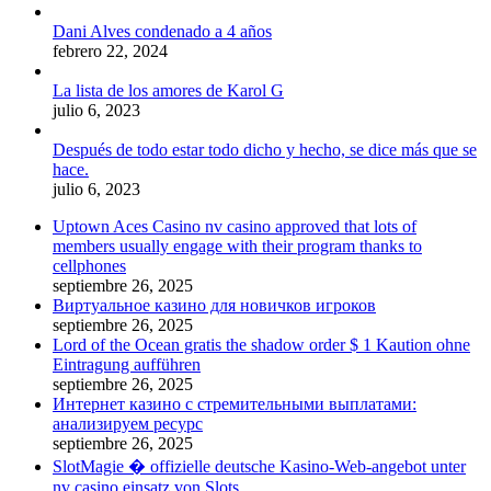
Dani Alves condenado a 4 años
febrero 22, 2024
La lista de los amores de Karol G
julio 6, 2023
Después de todo estar todo dicho y hecho, se dice más que se
hace.
julio 6, 2023
Uptown Aces Casino nv casino approved that lots of
members usually engage with their program thanks to
cellphones
septiembre 26, 2025
Виртуальное казино для новичков игроков
septiembre 26, 2025
Lord of the Ocean gratis the shadow order $ 1 Kaution ohne
Eintragung aufführen
septiembre 26, 2025
Интернет казино с стремительными выплатами:
анализируем ресурс
septiembre 26, 2025
SlotMagie � offizielle deutsche Kasino-Web-angebot unter
nv casino einsatz von Slots