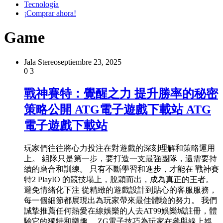
Tecnología
¡Comprar ahora!
Game
Jala Stereo
septiembre 23, 2025
0
3
戰神賽特：覺醒之力 提升勝率的秘密
策略公開 ATG電子遊戲下載站 ATG
電子遊戲下載站
玩家們往往將心力投注在對遊戲的深刻理解和策略運用
上。 組隊只是第一步，要打造一支最強團隊，還需要持
續的磨合和訓練。 只有不斷學習和進步，才能在 戰神賽
特2 PlayIO 的競技場上，脫穎而出，成為真正的王者。
避免情緒化下注 從精緻的遊戲設計到貼心的客服服務，
每一個細節都展現出為玩家帶來最佳體驗的努力。 我們
誠摯推薦任何熱愛在線娛樂的人去AT99娛樂城註冊，體
驗它的獨特和樂趣。 ZG電子技巧為玩家在參與線上娛