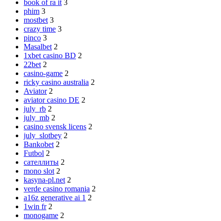
book of ra it
3
phim
3
mostbet
3
crazy time
3
pinco
3
Masalbet
2
1xbet casino BD
2
22bet
2
casino-game
2
ricky casino australia
2
Aviator
2
aviator casino DE
2
july_rb
2
july_mb
2
casino svensk licens
2
july_slotbey
2
Bankobet
2
Futbol
2
сателлиты
2
mono slot
2
kasyna-pl.net
2
verde casino romania
2
a16z generative ai 1
2
1win fr
2
monogame
2