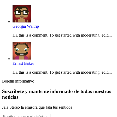
Georgia Waltrip
Hi, this is a comment. To get started with moderating, editi...
Ernest Baker
Hi, this is a comment. To get started with moderating, editi...
Boletin informativo
Suscríbete y mantente informado de todas nuestras
noticias
Jala Stereo la emisora que Jala tus sentidos
Escribe