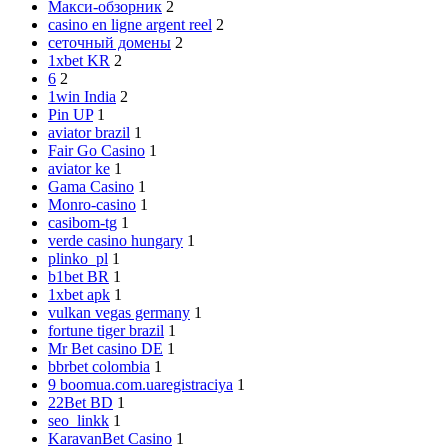
Макси-обзорник
2
casino en ligne argent reel
2
сеточный домены
2
1xbet KR
2
6
2
1win India
2
Pin UP
1
aviator brazil
1
Fair Go Casino
1
aviator ke
1
Gama Casino
1
Monro-casino
1
casibom-tg
1
verde casino hungary
1
plinko_pl
1
b1bet BR
1
1xbet apk
1
vulkan vegas germany
1
fortune tiger brazil
1
Mr Bet casino DE
1
bbrbet colombia
1
9 boomua.com.uaregistraciya
1
22Bet BD
1
seo_linkk
1
KaravanBet Casino
1