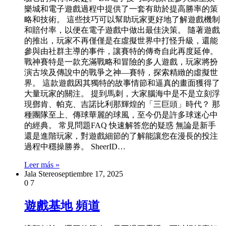
樂城和電子遊戲過程中提供了一套有助於提高勝率的策
略和技術。 這些技巧可以幫助玩家更好地了解遊戲機制
和賠付率，以便在電子遊戲中做出最佳決策。 隨著遊戲
的推出，玩家不再僅僅是在虛擬世界中打怪升級，還能
參與由社群主導的事件，讓賽特的傳奇自此再度延伸。
戰神賽特是一款充滿戰略和冒險的多人遊戲，玩家將扮
演古埃及傳說中的戰爭之神—賽特，探索精緻的虛擬世
界。 這款遊戲因其獨特的故事情節和逼真的畫面獲得了
大量玩家的關注。 提到馬刺，大家腦海中是不是立刻浮
現鄧肯、帕克、吉諾比利那輝煌的「三巨頭」時代？ 那
種團隊至上、傳球華麗的球風，至今仍是許多球迷心中
的經典。 常見問題FAQ 快速解答您的疑惑 無論是新手
還是進階玩家，對遊戲細節的了解能讓您在漫長的投注
過程中穩操勝券。 SheerID…
Leer más »
Jala Stereo
septiembre 17, 2025
0
7
遊戲基地 頻道