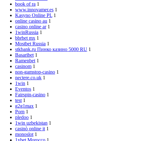
book of ra
1
www.innovamer.es
1
Kasyno Online PL
1
online casino au
1
casino online ar
1
1winRussia
1
bbrbet mx
1
Mostbet Russia
1
stkbank.ru Пинко казино 5000 RU
1
Basaribet
1
Ramenbet
1
casinom
1
non-gamstop-casino
1
nectere.co.uk
1
1win
1
Eventos
1
Fairspin-casino
1
test
1
g2g1max
1
Porn
1
pledoo
1
1win uzbekistan
1
casinò online it
1
monoslot
1
1xbet Morocco
1