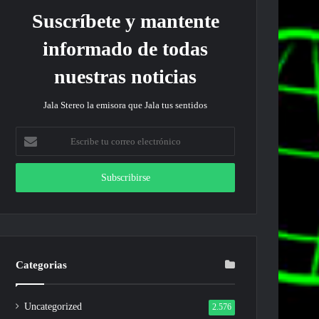
Suscríbete y mantente
informado de todas
nuestras noticias
Jala Stereo la emisora que Jala tus sentidos
Escribe
tu
correo
electrónico
Categorias
Uncategorized
2.576