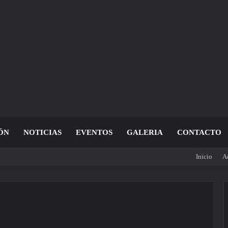
ÓN
NOTICIAS
EVENTOS
GALERIA
CONTACTO
Inicio
A