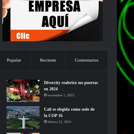
Popular
Reciente
Comentarios
Divercity reabrirá sus puertas
en 2024
noviembre 1, 2023
Cali es elegida como sede de
la COP 16
febrero 21, 2024