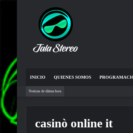
INICIO
QUIENES SOMOS
PROGRAMACI
Noticias de última hora
casinò online it