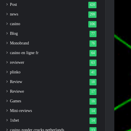
Post
420
news
299
casino
106
Blog
77
Monobrand
76
casino en ligne fr
64
reviewer
63
plinko
41
Review
18
Reviewe
17
Games
16
Mini-reviews
14
1xbet
14
casino zonder crucks netherlands
13