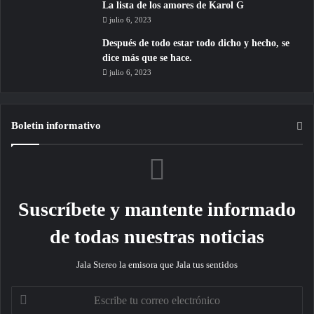
La lista de los amores de Karol G
julio 6, 2023
Después de todo estar todo dicho y hecho, se
dice más que se hace.
julio 6, 2023
Boletin informativo
Suscríbete y mantente informado
de todas nuestras noticias
Jala Stereo la emisora que Jala tus sentidos
Escribe
tu