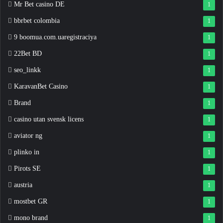
Mr Bet casino DE
1
bbrbet colombia
1
9 boomua.com.uaregistraciya
1
22Bet BD
1
seo_linkk
1
KaravanBet Casino
1
Brand
1
casino utan svensk licens
1
aviator ng
1
plinko in
1
Pirots SE
1
austria
1
mostbet GR
1
mono brand
1