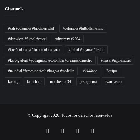
Channels
#cali #colombia #biodiversidad
#colombia #futbolfemenino
#danialves #futbol #carcel
#divercity #2024
#fpc #colombia #futbolcolombiano
#futbol #neymar #lesion
#karolg #feid #youngmiko #colombia #premioslonuestro
#messi #applemusic
#mundial #femenino #cali #bogota #medellin
ck444app
Equipo
karol g
la bichota
mostbet-uz 34
peso pluma
ryan castro
© Copyright 2026, Todos los derechos reservados
Facebook
Twitter
YouTube
Instagram