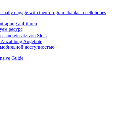
sually engage with their program thanks to cellphones
intragung aufführen
уем ресурс
casino einsatz von Slots
No Anzahlung Angebote
 мобильной доступностью
nsive Guide