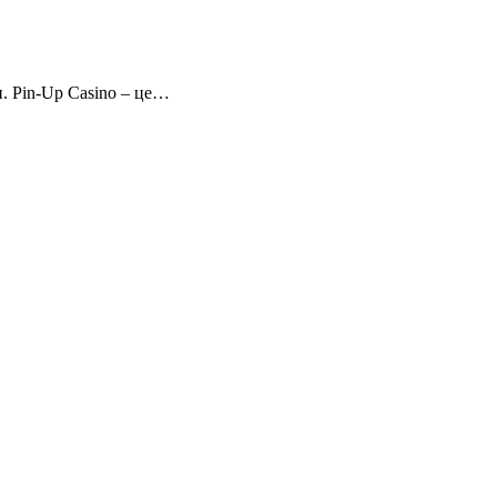
и. Pin-Up Casino – це…