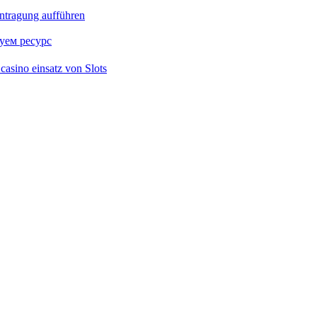
intragung aufführen
уем ресурс
casino einsatz von Slots