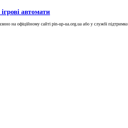
 ігрові автомати
ино на офіційному сайті pin-up-ua.org.ua або у службі підтримк