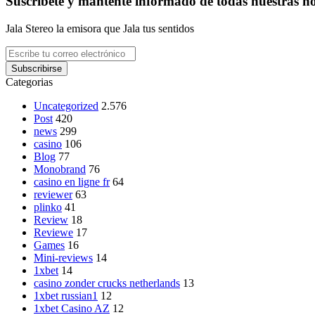
Suscríbete y mantente informado de todas nuestras no
Jala Stereo la emisora que Jala tus sentidos
Escribe
tu
correo
Categorias
electrónico
Uncategorized
2.576
Post
420
news
299
casino
106
Blog
77
Monobrand
76
casino en ligne fr
64
reviewer
63
plinko
41
Review
18
Reviewe
17
Games
16
Mini-reviews
14
1xbet
14
casino zonder crucks netherlands
13
1xbet russian1
12
1xbet Casino AZ
12