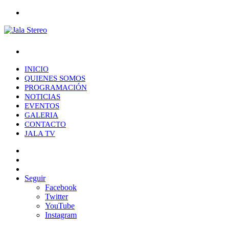
Menú
Buscar
por
INICIO
QUIENES SOMOS
PROGRAMACIÓN
NOTICIAS
EVENTOS
GALERIA
CONTACTO
JALA TV
Buscar
por
Barra
lateral
Acceso
Seguir
Facebook
Twitter
YouTube
Instagram