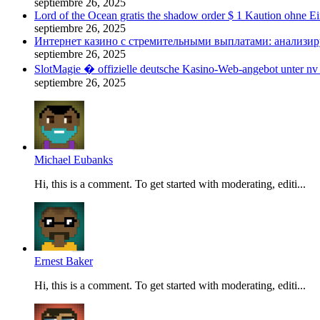
septiembre 26, 2025
Lord of the Ocean gratis the shadow order $ 1 Kaution ohne E
septiembre 26, 2025
Интернет казино с стремительными выплатами: анализир
septiembre 26, 2025
SlotMagie � offizielle deutsche Kasino-Web-angebot unter nv 
septiembre 26, 2025
Michael Eubanks
Hi, this is a comment. To get started with moderating, editi...
Ernest Baker
Hi, this is a comment. To get started with moderating, editi...