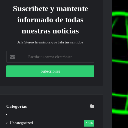
Suscríbete y mantente
informado de todas
nuestras noticias
Jala Stereo la emisora que Jala tus sentidos
Escribe
tu
correo
electrónico
Categorias
Uncategorized
2.576