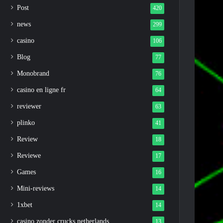
Post
420
news
299
casino
106
Blog
77
Monobrand
76
casino en ligne fr
64
reviewer
63
plinko
41
Review
18
Reviewe
17
Games
16
Mini-reviews
14
1xbet
14
casino zonder crucks netherlands
13