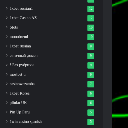
1xbet russian1
12
1xbet Casino AZ
12
Slots
10
monobrend
10
1xbet russian
9
сеточный домен
9
! Без рубрики
9
mostbet tr
9
casinowazamba
7
1xbet Korea
6
plinko UK
6
Pin Up Peru
5
1win casino spanish
5