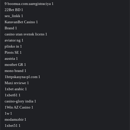
9 boomua.com.uaregistraciya
1
22Bet BD
1
seo_linkk
1
KaravanBet Casino
1
Brand
1
casino utan svensk licens
1
aviator ng
1
plinko in
1
Pirots SE
1
austria
1
mostbet GR
1
mono brand
1
1httpskasyna-pl.com
1
Maxi reviewe
1
1xbet arabic
1
1xbet61
1
casino-glory india
1
1Win AZ Casino
1
1w
1
modamızbir
1
1xbet51
1