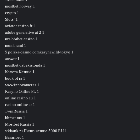
mostbet norway
1
crypto
1
Slots`
1
aviator casino fr
1
adobe generative ai 2
1
mx-bbrbet-casino
1
mombrand
1
5 polska-casino.comkasynawild-tokyo
1
answer
1
mostbet ozbekistonda
1
Комета Казино
1
book of ra
1
www.innovamer.es
1
Kasyno Online PL
1
online casino au
1
casino online ar
1
1winRussia
1
bbrbet mx
1
Mostbet Russia
1
stkbank.ru Пинко казино 5000 RU
1
Basaribet
1