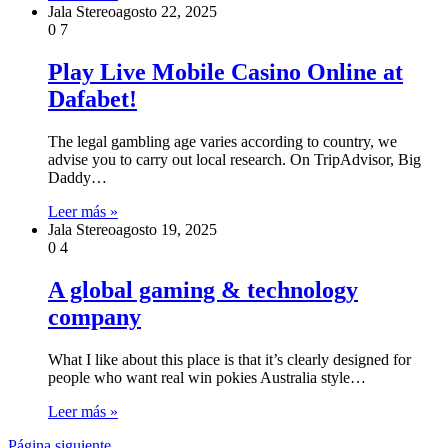
Jala Stereo
agosto 22, 2025
0
7
Play Live Mobile Casino Online at
Dafabet!
The legal gambling age varies according to country, we
advise you to carry out local research. On TripAdvisor, Big
Daddy…
Leer más »
Jala Stereo
agosto 19, 2025
0
4
A global gaming & technology
company
What I like about this place is that it’s clearly designed for
people who want real win pokies Australia style…
Leer más »
Página siguiente