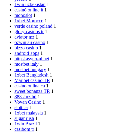
1win uzbekistan
1
casinò online it
1
monoslot
1
1xbet Morocco
1
verde casino poland
1
glory-casinos tr
1
aviator mz
1
ozwin au casino
1
bizzo casino
1
android-apps
1
httpskasyno-pl.net
1
mostbet italy
1
mostbet hungary
1
1xbet Bangladesh
1
Maribet casino TR
1
casino onlina ca
1
sweet bonanza TR
1
888starz bd
1
Vovan Casino
1
slottica
1
1xbet malaysia
1
sugar rush
1
1win Brazil
1
casibom tr
1