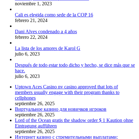
noviembre 1, 2023
Cali es elegida como sede de la COP 16
febrero 21, 2024
Dani Alves condenado a 4 años
febrero 22, 2024
La lista de los amores de Karol G
julio 6, 2023
Después de todo estar todo dicho y hecho, se dice más que se
hace.
julio 6, 2023
Uptown Aces Casino nv casino approved that lots of
members usually engage with their program thanks to
cellphones
septiembre 26, 2025
Виртуальное казино для новичков игроков
septiembre 26, 2025
Lord of the Ocean gratis the shadow order $ 1 Kaution ohne
Eintragung aufführen
septiembre 26, 2025
Интернет казино с стремительными выплатами: