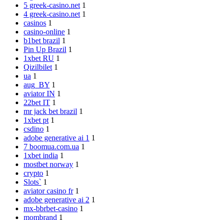
5 greek-casino.net
1
4 greek-casino.net
1
casinos
1
casino-online
1
b1bet brazil
1
Pin Up Brazil
1
1xbet RU
1
Qizilbilet
1
ua
1
aug_BY
1
aviator IN
1
22bet IT
1
mr jack bet brazil
1
1xbet pt
1
csdino
1
adobe generative ai 1
1
7 boomua.com.ua
1
1xbet india
1
mostbet norway
1
crypto
1
Slots`
1
aviator casino fr
1
adobe generative ai 2
1
mx-bbrbet-casino
1
mombrand
1