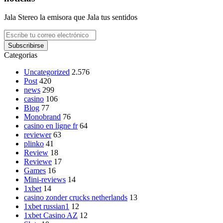
Jala Stereo la emisora que Jala tus sentidos
Escribe
tu
correo
Categorias
electrónico
Uncategorized
2.576
Post
420
news
299
casino
106
Blog
77
Monobrand
76
casino en ligne fr
64
reviewer
63
plinko
41
Review
18
Reviewe
17
Games
16
Mini-reviews
14
1xbet
14
casino zonder crucks netherlands
13
1xbet russian1
12
1xbet Casino AZ
12