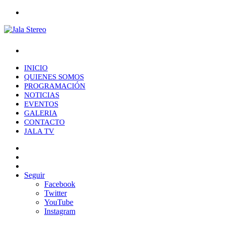
Menú
Buscar
por
INICIO
QUIENES SOMOS
PROGRAMACIÓN
NOTICIAS
EVENTOS
GALERIA
CONTACTO
JALA TV
Buscar
por
Barra
lateral
Acceso
Seguir
Facebook
Twitter
YouTube
Instagram