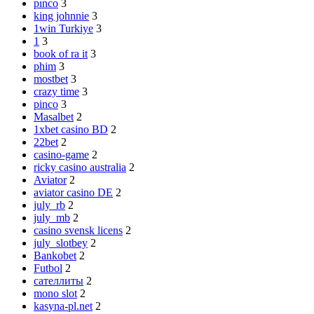
pınco
3
king johnnie
3
1win Turkiye
3
1
3
book of ra it
3
phim
3
mostbet
3
crazy time
3
pinco
3
Masalbet
2
1xbet casino BD
2
22bet
2
casino-game
2
ricky casino australia
2
Aviator
2
aviator casino DE
2
july_rb
2
july_mb
2
casino svensk licens
2
july_slotbey
2
Bankobet
2
Futbol
2
сателлиты
2
mono slot
2
kasyna-pl.net
2