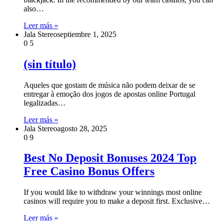
also…
Leer más »
Jala Stereo
septiembre 1, 2025
0
5
(sin título)
Aqueles que gostam de música não podem deixar de se
entregar à emoção dos jogos de apostas online Portugal
legalizadas…
Leer más »
Jala Stereo
agosto 28, 2025
0
9
Best No Deposit Bonuses 2024 Top
Free Casino Bonus Offers
If you would like to withdraw your winnings most online
casinos will require you to make a deposit first. Exclusive…
Leer más »