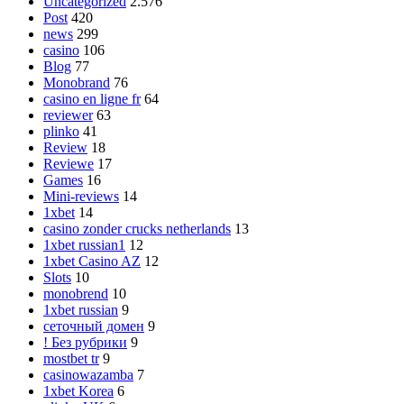
Uncategorized
2.576
Post
420
news
299
casino
106
Blog
77
Monobrand
76
casino en ligne fr
64
reviewer
63
plinko
41
Review
18
Reviewe
17
Games
16
Mini-reviews
14
1xbet
14
casino zonder crucks netherlands
13
1xbet russian1
12
1xbet Casino AZ
12
Slots
10
monobrend
10
1xbet russian
9
сеточный домен
9
! Без рубрики
9
mostbet tr
9
casinowazamba
7
1xbet Korea
6