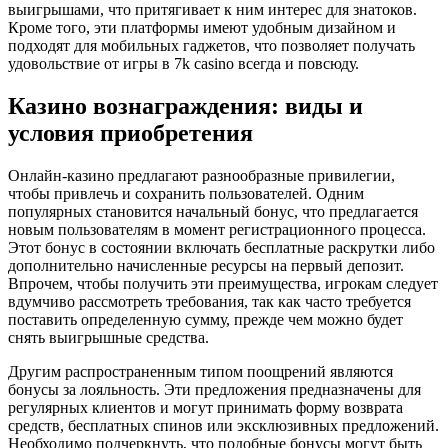
выигрышами, что притягивает к ним интерес для знатоков.
Кроме того, эти платформы имеют удобным дизайном и
подходят для мобильных гаджетов, что позволяет получать
удовольствие от игры в 7k casino всегда и повсюду.
Казино вознаграждения: виды и
условия приобретения
Онлайн-казино предлагают разнообразные привилегии,
чтобы привлечь и сохранить пользователей. Одним
популярных становится начальный бонус, что предлагается
новым пользователям в момент регистрационного процесса.
Этот бонус в состоянии включать бесплатные раскрутки либо
дополнительно начисленные ресурсы на первый депозит.
Впрочем, чтобы получить эти преимущества, игрокам следует
вдумчиво рассмотреть требования, так как часто требуется
поставить определенную сумму, прежде чем можно будет
снять выигрышные средства.
Другим распространенным типом поощрений являются
бонусы за лояльность. Эти предложения предназначены для
регулярных клиентов и могут принимать форму возврата
средств, бесплатных спинов или эксклюзивных предложений.
Необходимо подчеркнуть, что подобные бонусы могут быть