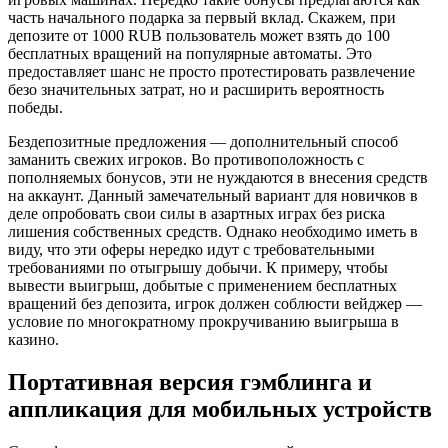
часть начального подарка за первый вклад. Скажем, при
депозите от 1000 RUB пользователь может взять до 100
бесплатных вращений на популярные автоматы. Это
предоставляет шанс не просто протестировать развлечение
безо значительных затрат, но и расширить вероятность
победы.
Бездепозитные предложения — дополнительный способ
заманить свежих игроков. Во противоположность с
пополняемых бонусов, эти не нуждаются в внесения средств
на аккаунт. Данный замечательный вариант для новичков в
деле опробовать свои силы в азартных играх без риска
лишения собственных средств. Однако необходимо иметь в
виду, что эти оферы нередко идут с требовательными
требованиями по отыгрышу добычи. К примеру, чтобы
вывести выигрыш, добытые с применением бесплатных
вращений без депозита, игрок должен соблюсти вейджер —
условие по многократному прокручиванию выигрыша в
казино.
Портативная версия гэмблинга и
аппликация для мобильных устройств