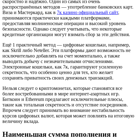
скоростно и надёжно. Один из самых из очень
распространённых методов — употребление банковских карт.
Виза и Мастеркард, как в
7к казино официальный сайт
,
принимаются практически каждыми платформами,
предоставляя молниеносные операции и высокий уровень
безопасности. Однако следует учитывать, что некоторые
кредитные организации могут взимать сбор за эти действия.
Ещё 1 практичный метод — цифровые кошельки, например,
как Skrill либо Neteller. Эти платформы дают возможность не
исключительно добавлять на счет моментально, а также
выводить добычу с незначительными отчислениями.
Электронные кошельки, как 7к, гарантируют усиленную
секретность, что особенно ценно для тех, кто желает
сохранять приватность своих денежных транзакций.
Нельзя следует о криптомонетах, которые становятся все
более востребованными в мире интернет-азартных игр.
Биткоин и Ethereum предлагают исключительные плюсы,
такие как тотальная секретность и отсутствие посредников.
Впрочем следует принимать во внимание нестабильность
курсов цифровых валют, которая может повлиять на итоговую
величину вклада.
Наименьшая сумма пополнения и