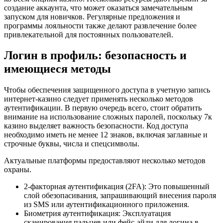
создание аккаунта, что может оказаться замечательным
запуском для новичков. Регулярные предложения и
программы лояльности также делают развлечение более
привлекательной для постоянных пользователей.
Логин в профиль: безопасность и
имеющиеся методы
Чтобы обеспечения защищенного доступа в учетную запись
интернет-казино следует применять несколько методов
аутентификации. В первую очередь всего, стоит обратить
внимание на использование сложных паролей, поскольку 7к
казино выделяет важность безопасности. Код доступа
необходимо иметь не менее 12 знаков, включая заглавные и
строчные буквы, числа и спецсимволы.
Актуальные платформы предоставляют несколько методов
охраны.
2-факторная аутентификация (2FA): Это повышенный
слой обезопасивания, запрашивающий внесения пароля
из SMS или аутентификационного приложения.
Биометрия аутентификация: Эксплуатация
сканирования пальцев или фейс-айди для логина в