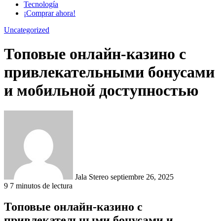
Tecnología
¡Comprar ahora!
Uncategorized
Топовые онлайн-казино с
привлекательными бонусами
и мобильной доступностью
Send
an
email
Jala Stereo
septiembre 26, 2025
9
7 minutos de lectura
Топовые онлайн-казино с
привлекательными бонусами и