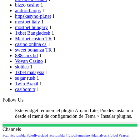
bizzo casino
1
android-apps
1
httpskasyno-pl.net
1
mostbet italy
1
mostbet hungary
1
1xbet Bangladesh
1
Maribet casino TR
1
casino onlina ca
1
sweet bonanza TR
1
888starz bd
1
Vovan Casino
1
slottica
1
1xbet malaysia
1
sugar rush
1
1win Brazil
1
casibom tr
1
Follow Us
Este widget requiere el plugin Arqam Lite, Puedes instalarlo
desde el menú de configuración de Tema > Instalar plugins.
Channels
#cali #colombia #biodiversidad
#colombia #futbolfemenino
#danialves #futbol #carcel