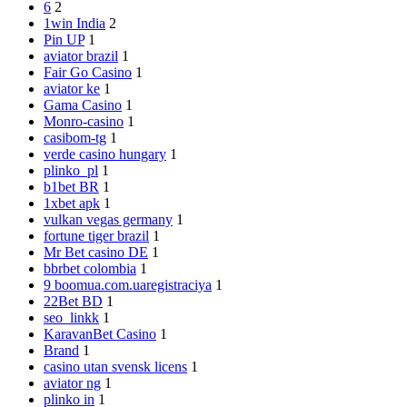
6
2
1win India
2
Pin UP
1
aviator brazil
1
Fair Go Casino
1
aviator ke
1
Gama Casino
1
Monro-casino
1
casibom-tg
1
verde casino hungary
1
plinko_pl
1
b1bet BR
1
1xbet apk
1
vulkan vegas germany
1
fortune tiger brazil
1
Mr Bet casino DE
1
bbrbet colombia
1
9 boomua.com.uaregistraciya
1
22Bet BD
1
seo_linkk
1
KaravanBet Casino
1
Brand
1
casino utan svensk licens
1
aviator ng
1
plinko in
1