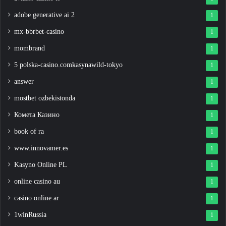
adobe generative ai 2
1
mx-bbrbet-casino
1
mombrand
1
5 polska-casino.comkasynawild-tokyo
1
answer
1
mostbet ozbekistonda
1
Комета Казино
1
book of ra
1
www.innovamer.es
1
Kasyno Online PL
1
online casino au
1
casino online ar
1
1winRussia
1