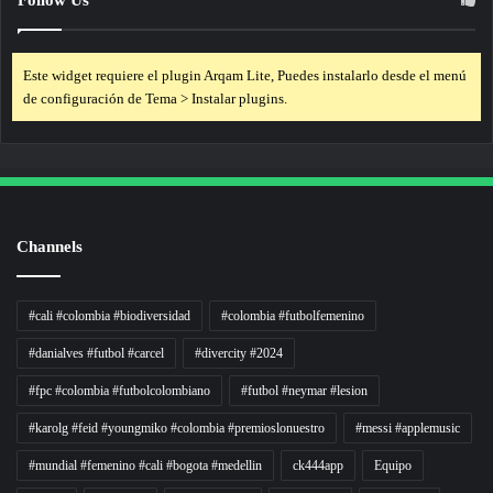
Follow Us
Este widget requiere el plugin Arqam Lite, Puedes instalarlo desde el menú
de configuración de Tema > Instalar plugins.
Channels
#cali #colombia #biodiversidad
#colombia #futbolfemenino
#danialves #futbol #carcel
#divercity #2024
#fpc #colombia #futbolcolombiano
#futbol #neymar #lesion
#karolg #feid #youngmiko #colombia #premioslonuestro
#messi #applemusic
#mundial #femenino #cali #bogota #medellin
ck444app
Equipo