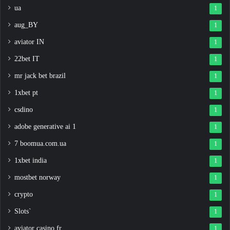
ua
1
aug_BY
1
aviator IN
1
22bet IT
1
mr jack bet brazil
1
1xbet pt
1
csdino
1
adobe generative ai 1
1
7 boomua.com.ua
1
1xbet india
1
mostbet norway
1
crypto
1
Slots`
1
aviator casino fr
1