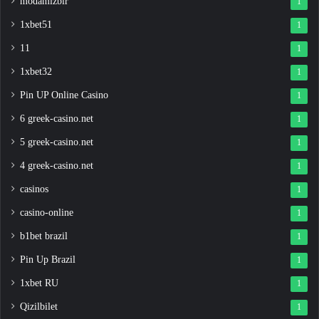
modamızbir
1
1xbet51
1
11
1
1xbet32
1
Pin UP Online Casino
1
6 greek-casino.net
1
5 greek-casino.net
1
4 greek-casino.net
1
casinos
1
casino-online
1
b1bet brazil
1
Pin Up Brazil
1
1xbet RU
1
Qizilbilet
1