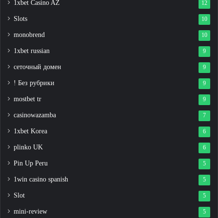
1xbet Casino AZ
12
Slots
10
monobrend
10
1xbet russian
9
сеточный домен
9
! Без рубрики
9
mostbet tr
9
casinowazamba
7
1xbet Korea
6
plinko UK
6
Pin Up Peru
5
1win casino spanish
5
Slot
5
mini-review
5