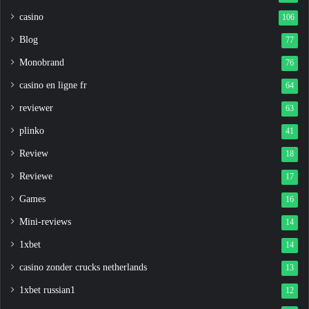
casino
106
Blog
77
Monobrand
76
casino en ligne fr
64
reviewer
63
plinko
41
Review
18
Reviewe
17
Games
16
Mini-reviews
14
1xbet
14
casino zonder crucks netherlands
13
1xbet russian1
12