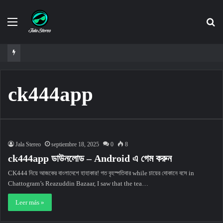
Menú
Bu
po
ck444app
Jala Stereo
septiembre 18, 2025
0
8
ck444app ডাউনলোড – Android এ গেম করুন
CK444 নিয়ে আজকের বাংলাদেশে হাহাকার! গত বৃহস্পতিবার while চায়ের দোকানে বসে in
Chattogram’s Reazuddin Bazaar, I saw that the tea…
Leer más »