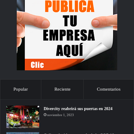
Popular
Reciente
Comentarios
Divercity reabrirá sus puertas en 2024
noviembre 1, 2023