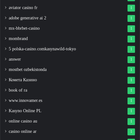
aviator casino fr
1
adobe generative ai 2
1
mx-bbrbet-casino
1
mombrand
1
5 polska-casino.comkasynawild-tokyo
1
answer
1
mostbet ozbekistonda
1
Комета Казино
1
book of ra
1
www.innovamer.es
1
Kasyno Online PL
1
online casino au
1
casino online ar
1