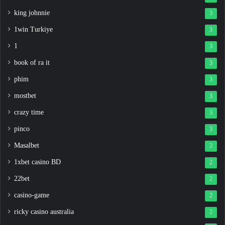
king johnnie
3
1win Turkiye
3
1
3
book of ra it
3
phim
3
mostbet
3
crazy time
3
pinco
3
Masalbet
2
1xbet casino BD
2
22bet
2
casino-game
2
ricky casino australia
2