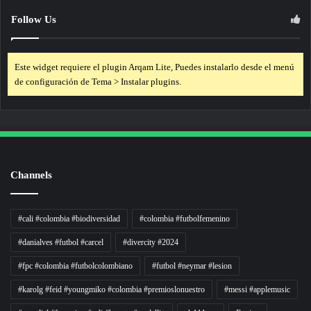
Follow Us
Este widget requiere el plugin Arqam Lite, Puedes instalarlo desde el menú
de configuración de Tema > Instalar plugins.
Channels
#cali #colombia #biodiversidad
#colombia #futbolfemenino
#danialves #futbol #carcel
#divercity #2024
#fpc #colombia #futbolcolombiano
#futbol #neymar #lesion
#karolg #feid #youngmiko #colombia #premioslonuestro
#messi #applemusic