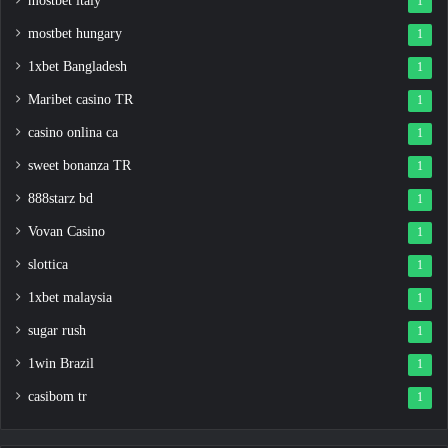
mostbet italy
1
mostbet hungary
1
1xbet Bangladesh
1
Maribet casino TR
1
casino onlina ca
1
sweet bonanza TR
1
888starz bd
1
Vovan Casino
1
slottica
1
1xbet malaysia
1
sugar rush
1
1win Brazil
1
casibom tr
1