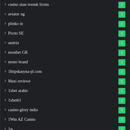
casino utan svensk licens
1
aviator ng
1
plinko in
1
Pirots SE
1
austria
1
mostbet GR
1
mono brand
1
1httpskasyna-pl.com
1
Maxi reviewe
1
1xbet arabic
1
1xbet61
1
casino-glory india
1
1Win AZ Casino
1
1w
1