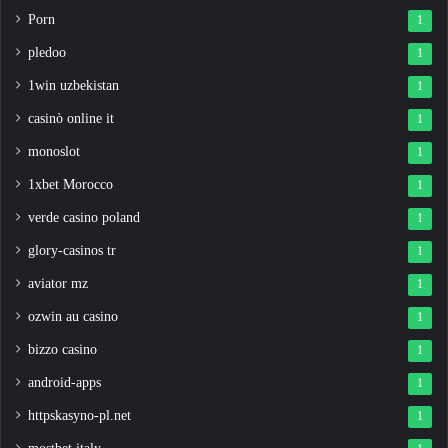
Porn
1
pledoo
1
1win uzbekistan
1
casinò online it
1
monoslot
1
1xbet Morocco
1
verde casino poland
1
glory-casinos tr
1
aviator mz
1
ozwin au casino
1
bizzo casino
1
android-apps
1
httpskasyno-pl.net
1