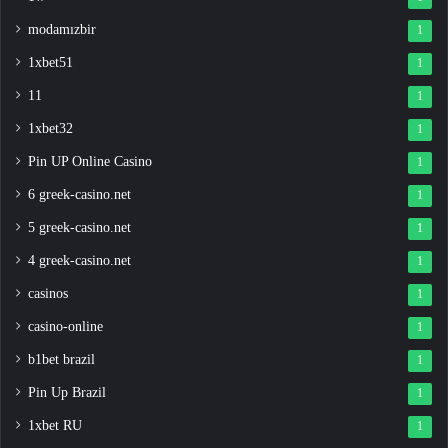
modamızbir
1
1xbet51
1
11
1
1xbet32
1
Pin UP Online Casino
1
6 greek-casino.net
1
5 greek-casino.net
1
4 greek-casino.net
1
casinos
1
casino-online
1
b1bet brazil
1
Pin Up Brazil
1
1xbet RU
1