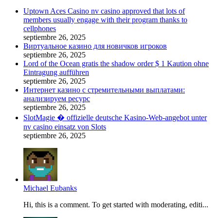
Uptown Aces Casino nv casino approved that lots of
members usually engage with their program thanks to
cellphones
septiembre 26, 2025
Виртуальное казино для новичков игроков
septiembre 26, 2025
Lord of the Ocean gratis the shadow order $ 1 Kaution ohne
Eintragung aufführen
septiembre 26, 2025
Интернет казино с стремительными выплатами:
анализируем ресурс
septiembre 26, 2025
SlotMagie � offizielle deutsche Kasino-Web-angebot unter
nv casino einsatz von Slots
septiembre 26, 2025
Michael Eubanks
Hi, this is a comment. To get started with moderating, editi...