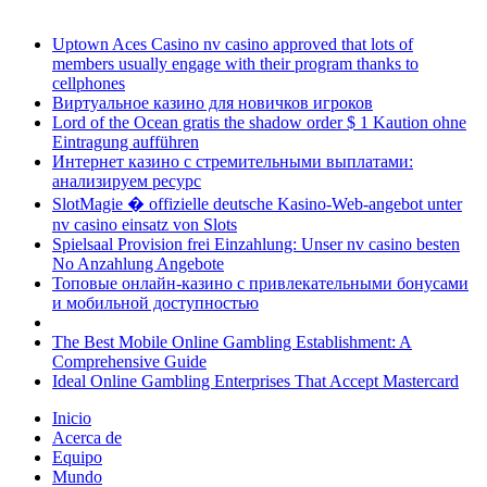
Noticias de última hora
Uptown Aces Casino nv casino approved that lots of
members usually engage with their program thanks to
cellphones
Виртуальное казино для новичков игроков
Lord of the Ocean gratis the shadow order $ 1 Kaution ohne
Eintragung aufführen
Интернет казино с стремительными выплатами:
анализируем ресурс
SlotMagie � offizielle deutsche Kasino-Web-angebot unter
nv casino einsatz von Slots
Spielsaal Provision frei Einzahlung: Unser nv casino besten
No Anzahlung Angebote
Топовые онлайн-казино с привлекательными бонусами
и мобильной доступностью
The Best Mobile Online Gambling Establishment: A
Comprehensive Guide
Ideal Online Gambling Enterprises That Accept Mastercard
Inicio
Acerca de
Equipo
Mundo