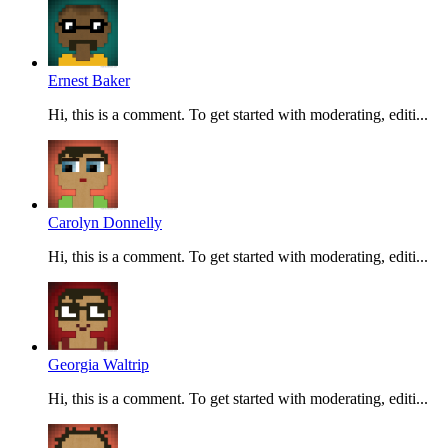
Ernest Baker
Hi, this is a comment. To get started with moderating, editi...
Carolyn Donnelly
Hi, this is a comment. To get started with moderating, editi...
Georgia Waltrip
Hi, this is a comment. To get started with moderating, editi...