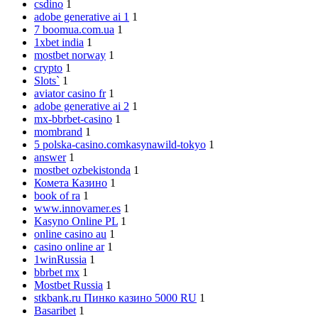
csdino
1
adobe generative ai 1
1
7 boomua.com.ua
1
1xbet india
1
mostbet norway
1
crypto
1
Slots`
1
aviator casino fr
1
adobe generative ai 2
1
mx-bbrbet-casino
1
mombrand
1
5 polska-casino.comkasynawild-tokyo
1
answer
1
mostbet ozbekistonda
1
Комета Казино
1
book of ra
1
www.innovamer.es
1
Kasyno Online PL
1
online casino au
1
casino online ar
1
1winRussia
1
bbrbet mx
1
Mostbet Russia
1
stkbank.ru Пинко казино 5000 RU
1
Basaribet
1