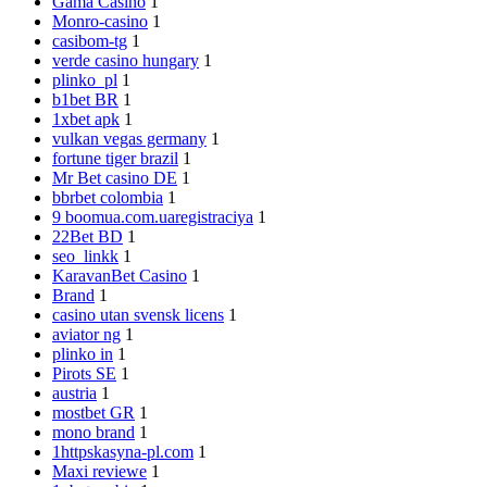
Gama Casino
1
Monro-casino
1
casibom-tg
1
verde casino hungary
1
plinko_pl
1
b1bet BR
1
1xbet apk
1
vulkan vegas germany
1
fortune tiger brazil
1
Mr Bet casino DE
1
bbrbet colombia
1
9 boomua.com.uaregistraciya
1
22Bet BD
1
seo_linkk
1
KaravanBet Casino
1
Brand
1
casino utan svensk licens
1
aviator ng
1
plinko in
1
Pirots SE
1
austria
1
mostbet GR
1
mono brand
1
1httpskasyna-pl.com
1
Maxi reviewe
1