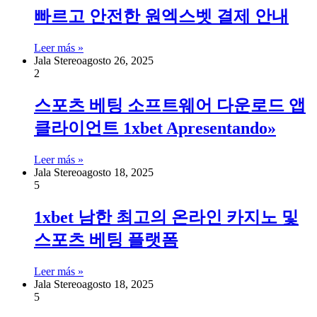
빠르고 안전한 원엑스벳 결제 안내
Leer más »
Jala Stereo
agosto 26, 2025
2
스포츠 베팅 소프트웨어 다운로드 앱
클라이언트 1xbet Apresentando»
Leer más »
Jala Stereo
agosto 18, 2025
5
1xbet 남한 최고의 온라인 카지노 및
스포츠 베팅 플랫폼
Leer más »
Jala Stereo
agosto 18, 2025
5