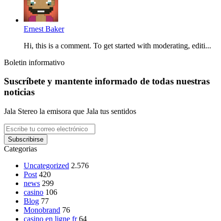
Ernest Baker
Hi, this is a comment. To get started with moderating, editi...
Boletin informativo
Suscríbete y mantente informado de todas nuestras
noticias
Jala Stereo la emisora que Jala tus sentidos
Escribe
tu
correo
Categorias
electrónico
Uncategorized
2.576
Post
420
news
299
casino
106
Blog
77
Monobrand
76
casino en ligne fr
64