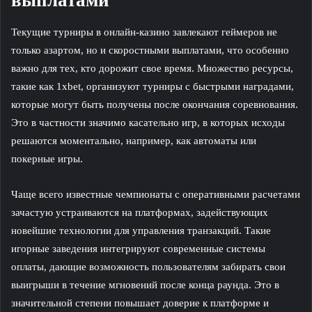
выплатами
Текущие турниры в онлайн-казино завлекают геймеров не
только азартом, но и скоростными выплатами, что особенно
важно для тех, кто дорожит свое время. Множество ресурсы,
такие как 1xbet, организуют турниры с быстрыми наградами,
которые могут быть получены после окончания соревнования.
Это в частности значимо касательно игр, в которых исходы
решаются моментально, например, как автоматы или
покерные игры.
Чаще всего известные чемпионаты с оперативными расчетами
зачастую устраиваются на платформах, задействующих
новейшие технологии для управления транзакций. Такие
игорные заведения интегрируют современные системы
оплаты, дающие возможность пользователям забирать свои
выигрыши в течение мгновений после конца раунда. Это в
значительной степени повышает доверие к платформе и