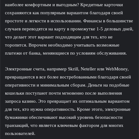
наиболее комфортным и выгодным? Кредитные карточки
сохраняются как популярным вариантом благодаря своей
простоте и легкости в использовании. Финансы в большинстве
случаев переводятся на карту в промежутке 1-5 деловых дней,
что делает этот вариант подходящим для тех, кто не
торопится. Впрочем необходимо учитывать возможные
платежи от банка, меняющиеся по условиям обслуживания.
Электронные счета, например Skrill, Neteller или WebMoney,
превращаются в все более востребованными благодаря своей
оперативности и минимальным сборам. Деньги на подобные
кошельки поступают почти мгновенно после выполнения
запроса казино. Это превращает их оптимальным вариантом
для тех, кто нужна оперативность. Кроме этого, электронные
бумажники обеспечивают высокий уровень безопасности
транзакций, что является ключевым фактором для многих
пользователей.