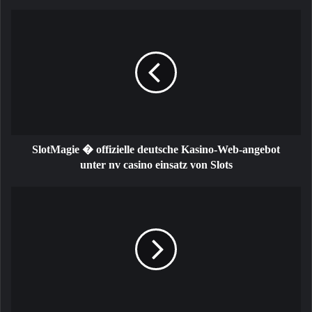
SlotMagie � offizielle deutsche Kasino-Web-angebot
unter nv casino einsatz von Slots