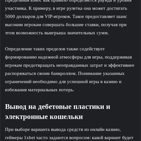
участника. К примеру, в игре рулетка она может достигать
5000 долларов для VIP-игроков. Такое предоставляет шанс
высоким игрокам совершать большие ставки, получая при
этом возможность выигрыша значительных сумм.
Определение таких пределов также содействует
формированию надежной атмосферы для игры, поддерживая
игрокам предотвращать неоправданных затрат и эффективнее
распоряжаться своим банкроллом. Понимание указанных
ограничений необходимо для успешной игры в казино и
избежания материальных потерь.
Вывод на дебетовые пластики и
электронные кошельки
При выборе варианта вывода средств из онлайн казино,
геймеры 1xbet часто задаются вопросом: какой вариант будет