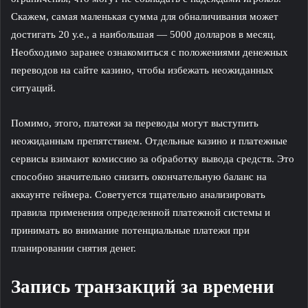
Скажем, самая маленькая сумма для обналичивания может
достигать 20 у.е., а наибольшая — 5000 долларов в месяц.
Необходимо заранее ознакомиться с положениями денежных
переводов на сайте казино, чтобы избежать неожиданных
ситуаций.
Помимо, этого, платежи за переводы могут выступить
неожиданным препятствием. Отдельные казино и платежные
сервисы взимают комиссию за обработку вывода средств. Это
способно значительно снизить окончательную баланс на
аккаунте геймера. Советуется тщательно анализировать
правила применения определенной платежной системы и
принимать во внимание потенциальные платежи при
планировании снятия денег.
Запись транзакций за времени