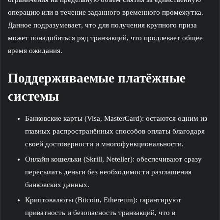
операцию или в течение заданного временного промежутка.
Данное подразумевает, что для получения крупного приза
может понадобиться ряд транзакций, что продлевает общее
время ожидания.
Поддерживаемые платёжные
системы
Банковские карты (Visa, MasterCard): остаются одним из
главных распространённых способов оплаты благодаря
своей достоверности и многофункциональности.
Онлайн кошельки (Skrill, Neteller): обеспечивают сразу
пересылать деньги без необходимости разглашения
банковских данных.
Криптовалюты (Bitcoin, Ethereum): гарантируют
приватность и безопасность транзакций, что в