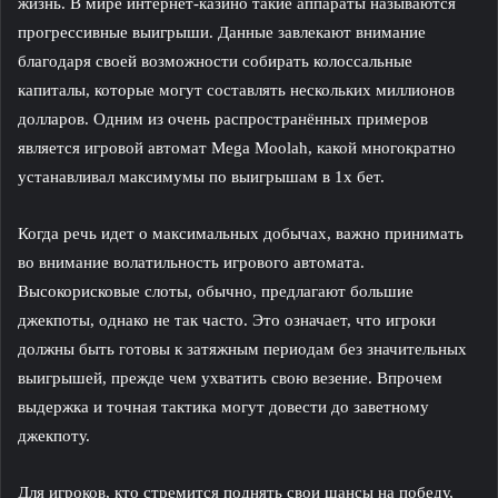
жизнь. В мире интернет-казино такие аппараты называются
прогрессивные выигрыши. Данные завлекают внимание
благодаря своей возможности собирать колоссальные
капиталы, которые могут составлять нескольких миллионов
долларов. Одним из очень распространённых примеров
является игровой автомат Mega Moolah, какой многократно
устанавливал максимумы по выигрышам в 1х бет.
Когда речь идет о максимальных добычах, важно принимать
во внимание волатильность игрового автомата.
Высокорисковые слоты, обычно, предлагают большие
джекпоты, однако не так часто. Это означает, что игроки
должны быть готовы к затяжным периодам без значительных
выигрышей, прежде чем ухватить свою везение. Впрочем
выдержка и точная тактика могут довести до заветному
джекпоту.
Для игроков, кто стремится поднять свои шансы на победу,