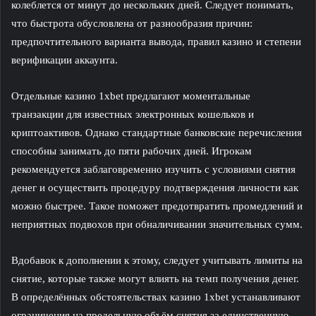
колеблется от минут до нескольких дней. Следует понимать,
что быстрота обусловлена от разнообразия причин:
предпочтительного варианта вывода, правил казино и степени
верификации аккаунта.
Отдельные казино 1xbet предлагают моментальные
транзакции для известных электронных кошельков и
криптоактивов. Однако стандартные банковские перечисления
способны занимать до пяти рабочих дней. Игрокам
рекомендуется заблаговременно изучить с условиями снятия
денег и осуществить процедуру подтверждения личности как
можно быстрее. Такое поможет предотвратить промедлений и
неприятных подвохов при обналичивании значительных сумм.
Вдобавок к дополнении к этому, следует учитывать лимиты на
снятие, которые также могут влиять на темп получения денег.
В определённых обстоятельствах казино 1xbet устанавливают
ограничения на предельную объём снятия за единственную