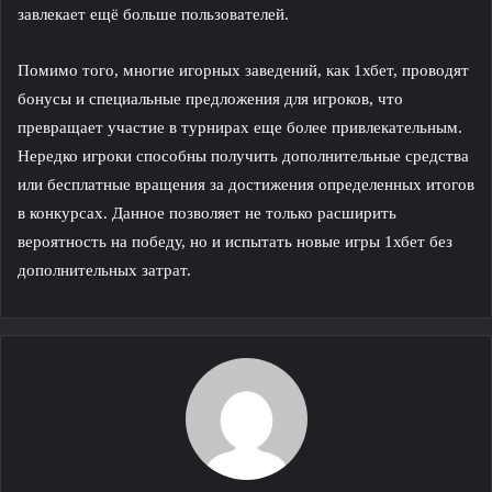
завлекает ещё больше пользователей.
Помимо того, многие игорных заведений, как 1хбет, проводят
бонусы и специальные предложения для игроков, что
превращает участие в турнирах еще более привлекательным.
Нередко игроки способны получить дополнительные средства
или бесплатные вращения за достижения определенных итогов
в конкурсах. Данное позволяет не только расширить
вероятность на победу, но и испытать новые игры 1хбет без
дополнительных затрат.