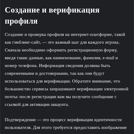
Создание и верификация
профиля
Создание и проверка профиля на интернет-платформе, такой
как гэмблинг-сайт, — это важный шаг для каждого игрока.
Сначала необходимо оформить регистрационную форму,
введя такие данные, как наименование, фамилия, e-mail и
номер телефона. Информация сведения должны быть
современными и достоверными, так как они будут
использоваться для верификации. Обратите внимание, что
большинство сервисы запрашивают верификации электронной
почты: после регистрации вам вы получите сообщение с
ссылкой для активации аккаунта.
Подтверждение — это процесс верификации идентичности
пользователя. Для этого требуется предоставить изображение