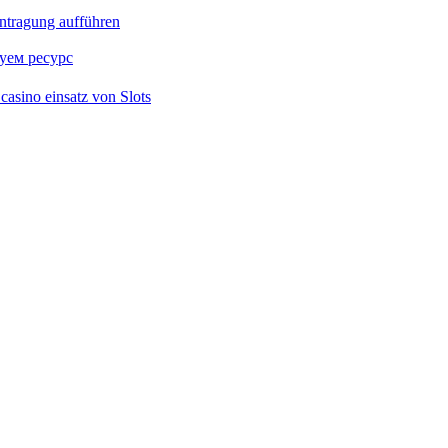
intragung aufführen
уем ресурс
casino einsatz von Slots