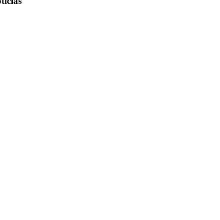
ticias