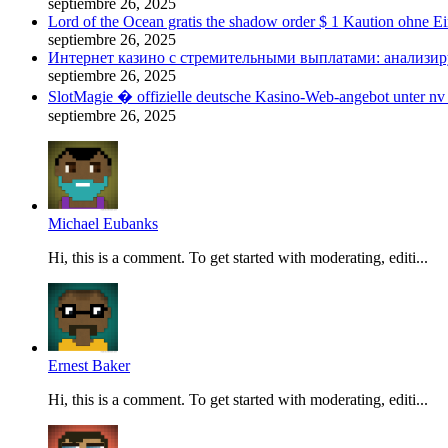
septiembre 26, 2025
Lord of the Ocean gratis the shadow order $ 1 Kaution ohne E
septiembre 26, 2025
Интернет казино с стремительными выплатами: анализир
septiembre 26, 2025
SlotMagie � offizielle deutsche Kasino-Web-angebot unter nv 
septiembre 26, 2025
Michael Eubanks
Hi, this is a comment. To get started with moderating, editi...
Ernest Baker
Hi, this is a comment. To get started with moderating, editi...