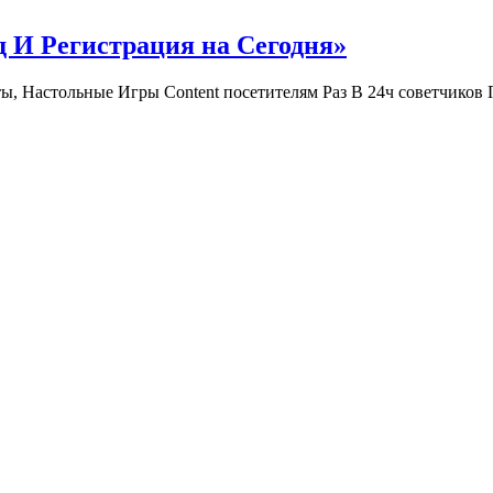
д И Регистрация на Сегодня»
ы, Настольные Игры Content посетителям Раз В 24ч советчик