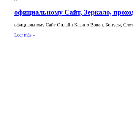
официальному Сайт, Зеркало, прохо
официальному Сайт Онлайн Казино Вован, Бонусы, Слот
Leer más »