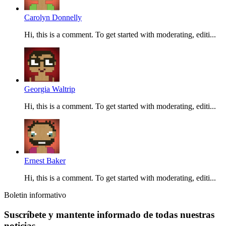
Carolyn Donnelly
Hi, this is a comment. To get started with moderating, editi...
Georgia Waltrip
Hi, this is a comment. To get started with moderating, editi...
Ernest Baker
Hi, this is a comment. To get started with moderating, editi...
Boletin informativo
Suscríbete y mantente informado de todas nuestras
noticias