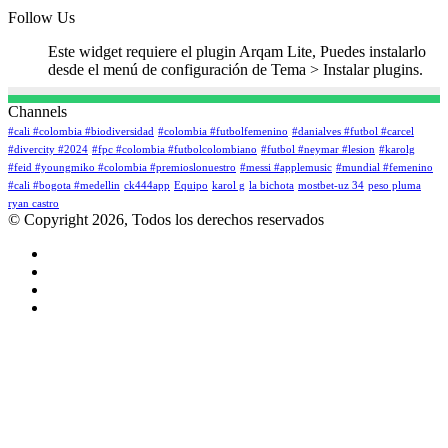
Follow Us
Este widget requiere el plugin Arqam Lite, Puedes instalarlo
desde el menú de configuración de Tema > Instalar plugins.
Channels
#cali #colombia #biodiversidad
#colombia #futbolfemenino
#danialves #futbol #carcel
#divercity #2024
#fpc #colombia #futbolcolombiano
#futbol #neymar #lesion
#karolg
#feid #youngmiko #colombia #premioslonuestro
#messi #applemusic
#mundial #femenino
#cali #bogota #medellin
ck444app
Equipo
karol g
la bichota
mostbet-uz 34
peso pluma
ryan castro
© Copyright 2026, Todos los derechos reservados
Facebook
Twitter
YouTube
Instagram
Botón
volver
arriba