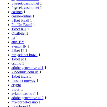
5 greek-casino.net
1
4 greek-casino.net
1
casinos
1
casino-online
1
b1bet brazil
1
Pin Up Brazil
1
1xbet RU
1
Qizilbilet
1
ua
1
aug_BY
1
aviator IN
1
22bet IT
1
mr jack bet brazil
1
1xbet pt
1
csdino
1
adobe generative ai 1
1
7 boomua.com.ua
1
1xbet india
1
mostbet norway
1
crypto
1
Slots`
1
aviator casino fr
1
adobe generative ai 2
1
mx-bbrbet-casino
1
mombrand
1