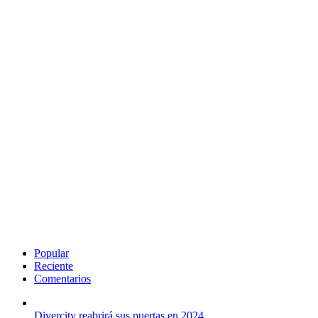
Popular
Reciente
Comentarios
Divercity reabrirá sus puertas en 2024