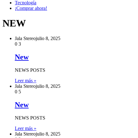
Tecnología
¡Comprar ahora!
NEW
Jala Stereo
julio 8, 2025
0
3
New
NEWS POSTS
Leer más »
Jala Stereo
julio 8, 2025
0
5
New
NEWS POSTS
Leer más »
Jala Stereo
julio 8, 2025