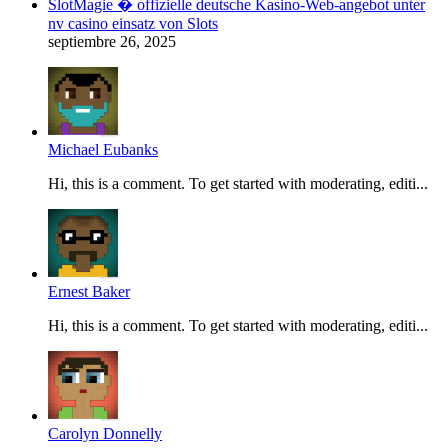
SlotMagie � offizielle deutsche Kasino-Web-angebot unter
nv casino einsatz von Slots
septiembre 26, 2025
Michael Eubanks
Hi, this is a comment. To get started with moderating, editi...
Ernest Baker
Hi, this is a comment. To get started with moderating, editi...
Carolyn Donnelly