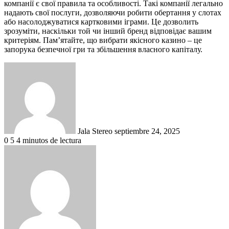
компанії є свої правила та особливості. Такі компанії легально
надають свої послуги, дозволяючи робити обертання у слотах
або насолоджуватися картковими іграми. Це дозволить
зрозуміти, наскільки той чи інший бренд відповідає вашим
критеріям. Пам’ятайте, що вибрати якісного казино – це
запорука безпечної гри та збільшення власного капіталу.
Send
an
email
Jala Stereo
septiembre 24, 2025
0
5
4 minutos de lectura