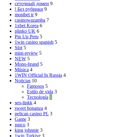
сеточный домен
9
! Без рубрики
9
mostbet tr
9
casinowazamba
7
1xbet Korea
6
plinko UK
6
Pin Up Peru
5
1win casino spanish
5
Slot
5
mini-review
5
NEW
5
Mono-brand
5
Música
4
1WIN Official In Russia
4
Noticias
10
Famosos
5
Estilo de vida
3
Tecnología
1
seo-linkk
4
sweet bonanza
4
pelican casino PL
3
Game
3
pınco
3
king johnnie
3
1win Turkiye
3