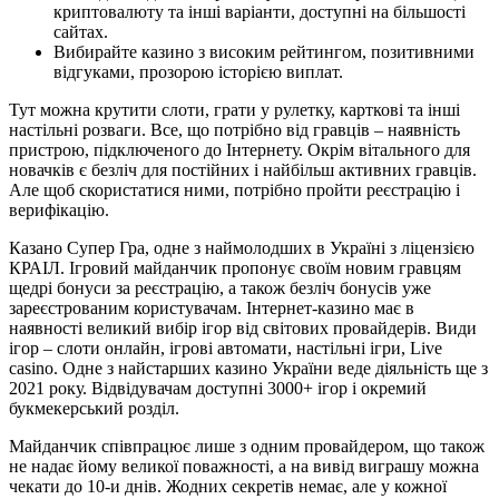
криптовалюту та інші варіанти, доступні на більшості
сайтах.
Вибирайте казино з високим рейтингом, позитивними
відгуками, прозорою історією виплат.
Тут можна крутити слоти, грати у рулетку, карткові та інші
настільні розваги. Все, що потрібно від гравців – наявність
пристрою, підключеного до Інтернету. Окрім вітального для
новачків є безліч для постійних і найбільш активних гравців.
Але щоб скористатися ними, потрібно пройти реєстрацію і
верифікацію.
Казано Супер Гра, одне з наймолодших в Україні з ліцензією
КРАІЛ. Ігровий майданчик пропонує своїм новим гравцям
щедрі бонуси за реєстрацію, а також безліч бонусів уже
зареєстрованим користувачам. Інтернет-казино має в
наявності великий вибір ігор від світових провайдерів. Види
ігор – слоти онлайн, ігрові автомати, настільні ігри, Live
casino. Одне з найстарших казино України веде діяльність ще з
2021 року. Відвідувачам доступні 3000+ ігор і окремий
букмекерський розділ.
Майданчик співпрацює лише з одним провайдером, що також
не надає йому великої поважності, а на вивід виграшу можна
чекати до 10-и днів. Жодних секретів немає, але у кожної