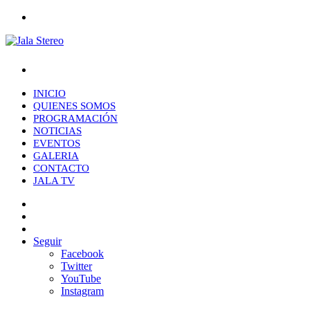
Menú
Buscar
por
INICIO
QUIENES SOMOS
PROGRAMACIÓN
NOTICIAS
EVENTOS
GALERIA
CONTACTO
JALA TV
Buscar
por
Barra
lateral
Acceso
Seguir
Facebook
Twitter
YouTube
Instagram