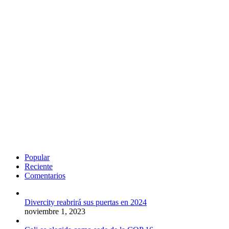
Popular
Reciente
Comentarios
Divercity reabrirá sus puertas en 2024
noviembre 1, 2023