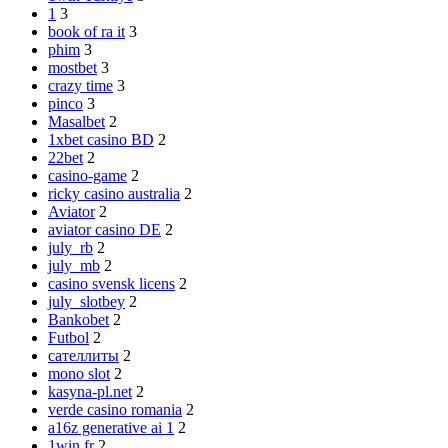
1
3
book of ra it
3
phim
3
mostbet
3
crazy time
3
pinco
3
Masalbet
2
1xbet casino BD
2
22bet
2
casino-game
2
ricky casino australia
2
Aviator
2
aviator casino DE
2
july_rb
2
july_mb
2
casino svensk licens
2
july_slotbey
2
Bankobet
2
Futbol
2
сателлиты
2
mono slot
2
kasyna-pl.net
2
verde casino romania
2
a16z generative ai 1
2
1win fr
2