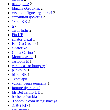
monogame
2
Макси-обзорник
2
casino en ligne argent reel
2
сеточный домены
2
1xbet KR
2
6
2
1win India
2
Pin UP
1
aviator brazil
1
Fair Go Casino
1
aviator ke
1
Gama Casino
1
Monro-casino
1
casibom-tg
1
verde casino hungary
1
plinko_pl
1
b1bet BR
1
1xbet apk
1
vulkan vegas germany
1
fortune tiger brazil
1
Mr Bet casino DE
1
bbrbet colombia
1
9 boomua.com.uaregistraciya
1
22Bet BD
1
seo_linkk
1