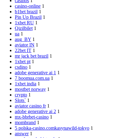
casinos
1
casino-online
1
b1bet brazil
1
Pin Up Brazil
1
1xbet RU
1
Qizilbilet
1
ua
1
aug_BY
1
aviator IN
1
22bet IT
1
mr jack bet brazil
1
1xbet pt
1
csdino
1
adobe generative ai 1
1
7 boomua.com.ua
1
1xbet india
1
mostbet norway
1
crypto
1
Slots`
1
aviator casino fr
1
adobe generative ai 2
1
mx-bbrbet-casino
1
mombrand
1
5 polska-casino.comkasynawild-tokyo
1
answer
1