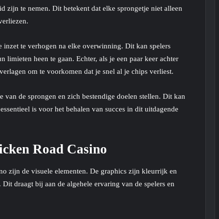
eid zijn te nemen. Dit betekent dat elke sprongetje niet alleen
erliezen.
 inzet te verhogen na elke overwinning. Dit kan spelers
 limieten heen te gaan. Echter, als je een paar keer achter
e verlagen om te voorkomen dat je snel al je chips verliest.
e van de sprongen en zich bestendige doelen stellen. Dit kan
essentieel is voor het behalen van succes in dit uitdagende
hicken Road Casino
 zijn de visuele elementen. De graphics zijn kleurrijk en
t. Dit draagt bij aan de algehele ervaring van de spelers en