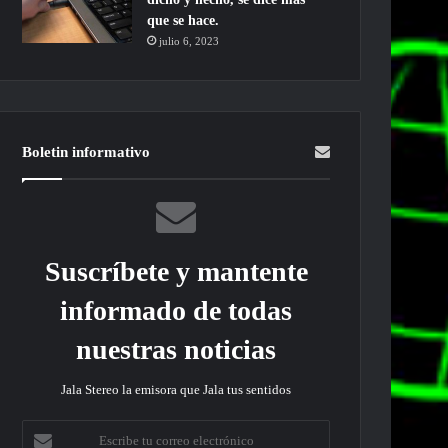
que se hace.
julio 6, 2023
Boletin informativo
Suscríbete y mantente
informado de todas
nuestras noticias
Jala Stereo la emisora que Jala tus sentidos
Escribe