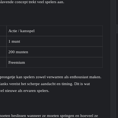
rslavende concept trekt veel spelers aan.
Actie / kansspel
1 munt
200 munten
Freemium
prongetje kan spelers zowel verwarren als enthousiast maken.
ks vereist het scherpe aandacht en timing. Dit is wat
el nieuwe als ervaren spelers.
s moeten beslissen wanneer ze moeten springen en hoeveel ze