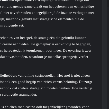
asino
een opvallende verschijning die spelers uitnodigt om
e en uitdagende game draait om het beheren van een schattige
l niet te verbranden en tegelijkertijd de inzet te verhogen met
lijk, maar ook gevuld met strategische elementen die de
un volgende zet.
chanics van het spel, de strategieën die gebruikt kunnen
 casino aanbieden. De gameplay is eenvoudig te begrijpen,
ers herpeatedelijk terugkomen voor meer. De ervaring is zeer
andacht vasthouden, waardoor je met elke sprongetje verder
liefhebbers van online casinospellen. Het spel is niet alleen
ist ook een goed begrip van risico versus beloning. Dit zorgt
maar ook dat spelers strategisch moeten denken. Hoe verder je
e sprongetje spannender.
, is chicken road casino ook toegankelijker geworden voor