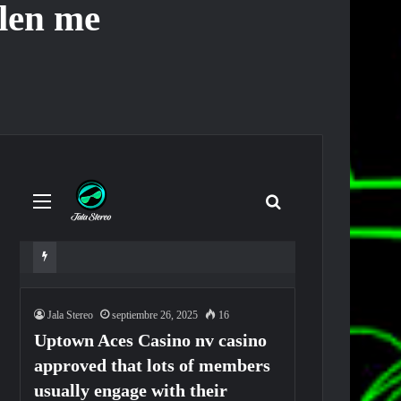
llen me