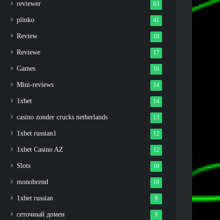
reviewer
63
plinko
41
Review
18
Reviewe
17
Games
16
Mini-reviews
14
1xbet
14
casino zonder crucks netherlands
13
1xbet russian1
12
1xbet Casino AZ
12
Slots
10
monobrend
10
1xbet russian
9
сеточный домен
9