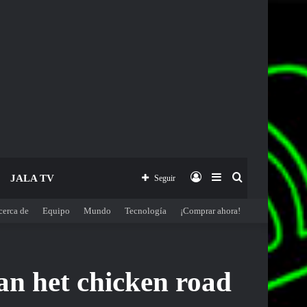
Acceso
Barra
Buscar
JALA TV
Seguir
cerca de
Equipo
Mundo
Tecnología
¡Comprar ahora!
lateral
por
an het chicken road