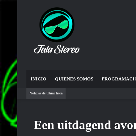
INICIO
QUIENES SOMOS
PROGRAMACI
Noticias de última hora
Een uitdagend avon