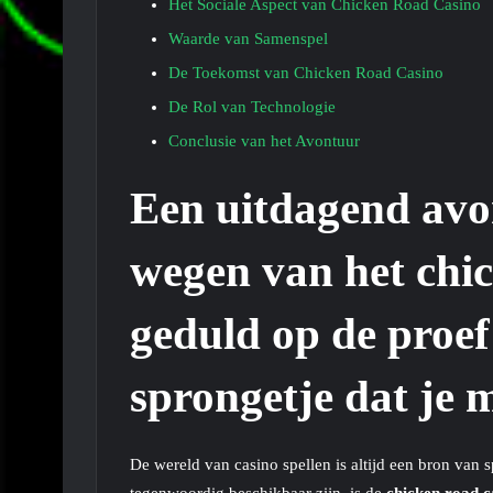
Het Sociale Aspect van Chicken Road Casino
Waarde van Samenspel
De Toekomst van Chicken Road Casino
De Rol van Technologie
Conclusie van het Avontuur
Een uitdagend avo
wegen van het chic
geduld op de proef 
sprongetje dat je 
De wereld van casino spellen is altijd een bron van 