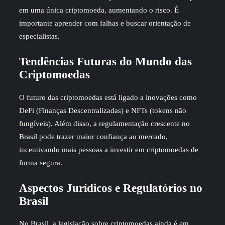
em uma única criptomoeda, aumentando o risco. É
importante aprender com falhas e buscar orientação de
especialistas.
Tendências Futuras do Mundo das
Criptomoedas
O futuro das criptomoedas está ligado a inovações como
DeFi (Finanças Descentralizadas) e NFTs (tokens não
fungíveis). Além disso, a regulamentação crescente no
Brasil pode trazer maior confiança ao mercado,
incentivando mais pessoas a investir em criptomoedas de
forma segura.
Aspectos Jurídicos e Regulatórios no
Brasil
No Brasil, a legislação sobre criptomoedas ainda é em