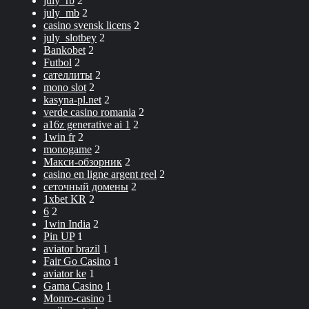
july_rb
2
july_mb
2
casino svensk licens
2
july_slotbey
2
Bankobet
2
Futbol
2
сателлиты
2
mono slot
2
kasyna-pl.net
2
verde casino romania
2
a16z generative ai 1
2
1win fr
2
monogame
2
Макси-обзорник
2
casino en ligne argent reel
2
сеточный домены
2
1xbet KR
2
6
2
1win India
2
Pin UP
1
aviator brazil
1
Fair Go Casino
1
aviator ke
1
Gama Casino
1
Monro-casino
1