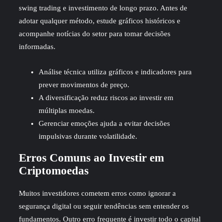
swing trading e investimento de longo prazo. Antes de
adotar qualquer método, estude gráficos históricos e
acompanhe notícias do setor para tomar decisões
informadas.
Análise técnica utiliza gráficos e indicadores para
prever movimentos de preço.
A diversificação reduz riscos ao investir em
múltiplas moedas.
Gerenciar emoções ajuda a evitar decisões
impulsivas durante volatilidade.
Erros Comuns ao Investir em
Criptomoedas
Muitos investidores cometem erros como ignorar a
segurança digital ou seguir tendências sem entender os
fundamentos. Outro erro frequente é investir todo o capital