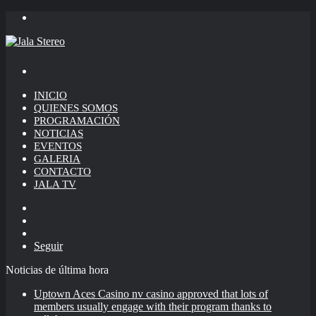
Menú
Buscar
por
INICIO
QUIENES SOMOS
PROGRAMACIÓN
NOTICIAS
EVENTOS
GALERIA
CONTACTO
JALA TV
Buscar
por
Barra
lateral
Acceso
Seguir
Noticias de última hora
Uptown Aces Casino nv casino approved that lots of
members usually engage with their program thanks to