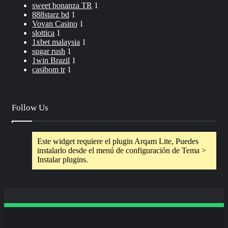
sweet bonanza TR
1
888starz bd
1
Vovan Casino
1
slottica
1
1xbet malaysia
1
sugar rush
1
1win Brazil
1
casibom tr
1
Follow Us
Este widget requiere el plugin Arqam Lite, Puedes
instalarlo desde el menú de configuración de Tema >
Instalar plugins.