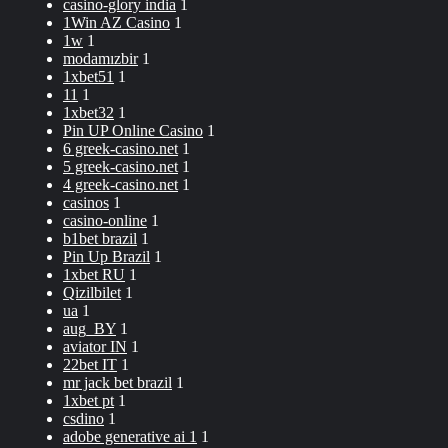
casino-glory india
1
1Win AZ Casino
1
1w
1
modamızbir
1
1xbet51
1
11
1
1xbet32
1
Pin UP Online Casino
1
6 greek-casino.net
1
5 greek-casino.net
1
4 greek-casino.net
1
casinos
1
casino-online
1
b1bet brazil
1
Pin Up Brazil
1
1xbet RU
1
Qizilbilet
1
ua
1
aug_BY
1
aviator IN
1
22bet IT
1
mr jack bet brazil
1
1xbet pt
1
csdino
1
adobe generative ai 1
1