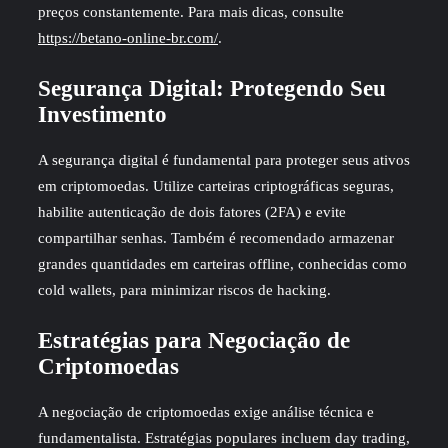
preços constantemente. Para mais dicas, consulte
https://betano-online-br.com/
.
Segurança Digital: Protegendo Seu
Investimento
A segurança digital é fundamental para proteger seus ativos
em criptomoedas. Utilize carteiras criptográficas seguras,
habilite autenticação de dois fatores (2FA) e evite
compartilhar senhas. Também é recomendado armazenar
grandes quantidades em carteiras offline, conhecidas como
cold wallets, para minimizar riscos de hacking.
Estratégias para Negociação de
Criptomoedas
A negociação de criptomoedas exige análise técnica e
fundamentalista. Estratégias populares incluem day trading,