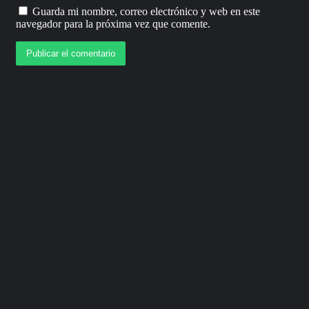
Guarda mi nombre, correo electrónico y web en este
navegador para la próxima vez que comente.