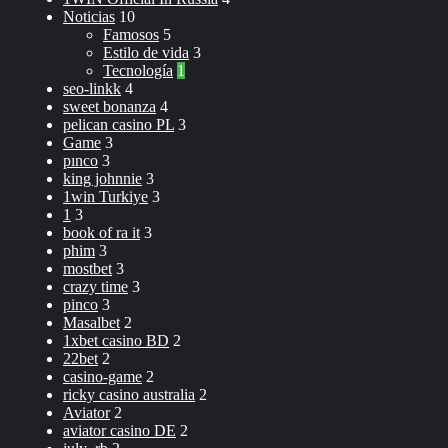
Noticias
10
Famosos
5
Estilo de vida
3
Tecnología
1
seo-linkk
4
sweet bonanza
4
pelican casino PL
3
Game
3
pınco
3
king johnnie
3
1win Turkiye
3
1
3
book of ra it
3
phim
3
mostbet
3
crazy time
3
pinco
3
Masalbet
2
1xbet casino BD
2
22bet
2
casino-game
2
ricky casino australia
2
Aviator
2
aviator casino DE
2