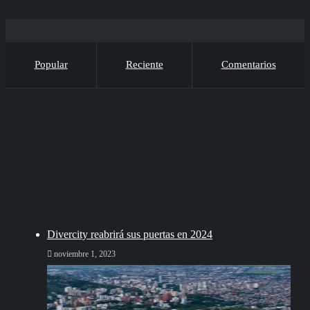
Popular
Reciente
Comentarios
Divercity reabrirá sus puertas en 2024
noviembre 1, 2023