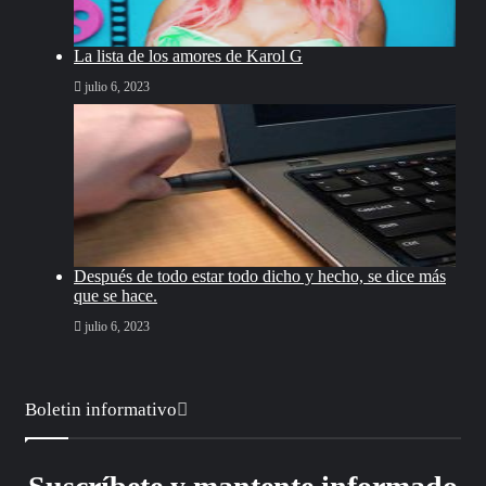
La lista de los amores de Karol G
julio 6, 2023
Después de todo estar todo dicho y hecho, se dice más
que se hace.
julio 6, 2023
Boletin informativo