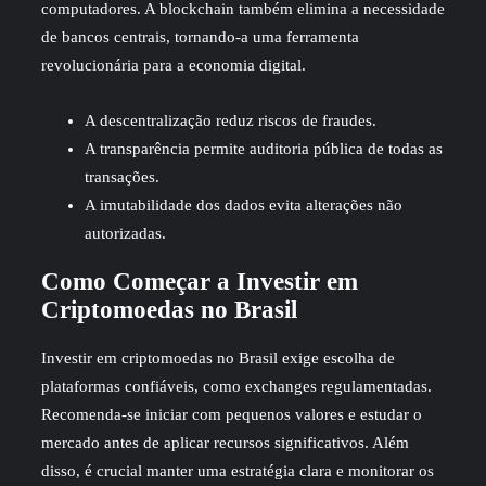
computadores. A blockchain também elimina a necessidade
de bancos centrais, tornando-a uma ferramenta
revolucionária para a economia digital.
A descentralização reduz riscos de fraudes.
A transparência permite auditoria pública de todas as
transações.
A imutabilidade dos dados evita alterações não
autorizadas.
Como Começar a Investir em
Criptomoedas no Brasil
Investir em criptomoedas no Brasil exige escolha de
plataformas confiáveis, como exchanges regulamentadas.
Recomenda-se iniciar com pequenos valores e estudar o
mercado antes de aplicar recursos significativos. Além
disso, é crucial manter uma estratégia clara e monitorar os