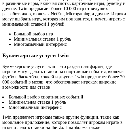
в различные игры, включая слоты, карточные игры, рулетку и
другие. 1win предлагает более 10 000 игр от ведущих
разработчиков, включая NetEnt, Microgaming и другие. Игроки
могут выбрать игру, которая им понравится, и начать играть с
минимальной ставкой 1 рублей.
Большой выбор игр
Минимальная ставка 1 рубль
Многоязычный интерфейс
Букмекерские услуги 1win
Букмекерские услуги 1win – это раздел платформы, где
игроки могут делать ставки на спортивные события, включая
футбол, баскетбол, хоккей и другие. 1win предлагает более 20
000 событий в месяц, что обеспечивает игрокам широкие
возможности для ставок.
Большой выбор спортивных событий
Минимальная ставка 1 рубль
Многоязычный интерфейс
1win предлагает игрокам также другие функции, такие как
мобильное приложение, которое позволяет игрокам играть в
игры и делать ставки на-the-go. Платформа также