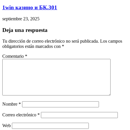
1win казино и БК.301
septiembre 23, 2025
Deja una respuesta
Tu dirección de correo electrónico no será publicada.
Los campos
obligatorios están marcados con
*
Comentario
*
Nombre
*
Correo electrónico
*
Web