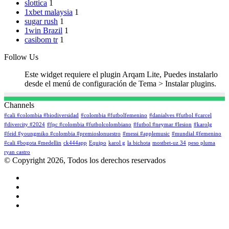
slottica
1
1xbet malaysia
1
sugar rush
1
1win Brazil
1
casibom tr
1
Follow Us
Este widget requiere el plugin Arqam Lite, Puedes instalarlo
desde el menú de configuración de Tema > Instalar plugins.
Channels
#cali #colombia #biodiversidad
#colombia #futbolfemenino
#danialves #futbol #carcel
#divercity #2024
#fpc #colombia #futbolcolombiano
#futbol #neymar #lesion
#karolg
#feid #youngmiko #colombia #premioslonuestro
#messi #applemusic
#mundial #femenino
#cali #bogota #medellin
ck444app
Equipo
karol g
la bichota
mostbet-uz 34
peso pluma
ryan castro
© Copyright 2026, Todos los derechos reservados
Facebook
Twitter
YouTube
Instagram
Facebook
Twitter
WhatsApp
Telegram
Viber
Botón