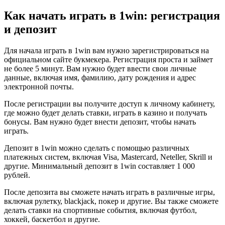
Как начать играть в 1win: регистрация
и депозит
Для начала играть в 1win вам нужно зарегистрироваться на
официальном сайте букмекера. Регистрация проста и займет
не более 5 минут. Вам нужно будет ввести свои личные
данные, включая имя, фамилию, дату рождения и адрес
электронной почты.
После регистрации вы получите доступ к личному кабинету,
где можно будет делать ставки, играть в казино и получать
бонусы. Вам нужно будет внести депозит, чтобы начать
играть.
Депозит в 1win можно сделать с помощью различных
платежных систем, включая Visa, Mastercard, Neteller, Skrill и
другие. Минимальный депозит в 1win составляет 1 000
рублей.
После депозита вы сможете начать играть в различные игры,
включая рулетку, blackjack, покер и другие. Вы также сможете
делать ставки на спортивные события, включая футбол,
хоккей, баскетбол и другие.