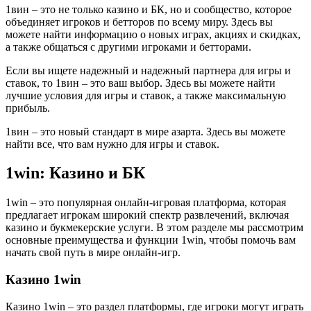
1вин – это не только казино и БК, но и сообщество, которое
объединяет игроков и бетторов по всему миру. Здесь вы
можете найти информацию о новых играх, акциях и скидках,
а также общаться с другими игроками и бетторами.
Если вы ищете надежный и надежный партнера для игры и
ставок, то 1вин – это ваш выбор. Здесь вы можете найти
лучшие условия для игры и ставок, а также максимальную
прибыль.
1вин – это новый стандарт в мире азарта. Здесь вы можете
найти все, что вам нужно для игры и ставок.
1win: Казино и БК
1win – это популярная онлайн-игровая платформа, которая
предлагает игрокам широкий спектр развлечений, включая
казино и букмекерские услуги. В этом разделе мы рассмотрим
основные преимущества и функции 1win, чтобы помочь вам
начать свой путь в мире онлайн-игр.
Казино 1win
Казино 1win – это раздел платформы, где игроки могут играть