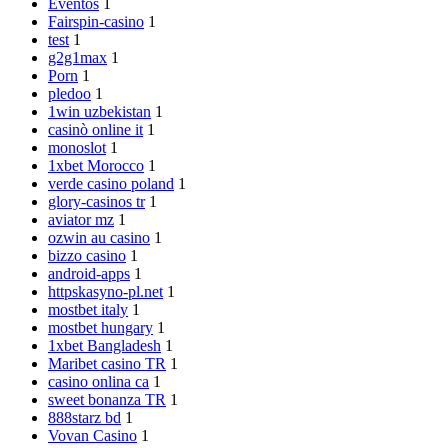
Eventos
1
Fairspin-casino
1
test
1
g2g1max
1
Porn
1
pledoo
1
1win uzbekistan
1
casinò online it
1
monoslot
1
1xbet Morocco
1
verde casino poland
1
glory-casinos tr
1
aviator mz
1
ozwin au casino
1
bizzo casino
1
android-apps
1
httpskasyno-pl.net
1
mostbet italy
1
mostbet hungary
1
1xbet Bangladesh
1
Maribet casino TR
1
casino onlina ca
1
sweet bonanza TR
1
888starz bd
1
Vovan Casino
1