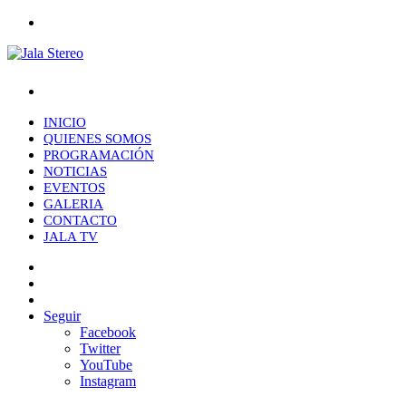
Menú
Buscar
por
INICIO
QUIENES SOMOS
PROGRAMACIÓN
NOTICIAS
EVENTOS
GALERIA
CONTACTO
JALA TV
Buscar
por
Barra
lateral
Acceso
Seguir
Facebook
Twitter
YouTube
Instagram