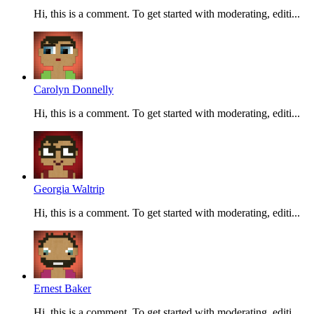
Hi, this is a comment. To get started with moderating, editi...
Carolyn Donnelly
Hi, this is a comment. To get started with moderating, editi...
Georgia Waltrip
Hi, this is a comment. To get started with moderating, editi...
Ernest Baker
Hi, this is a comment. To get started with moderating, editi...