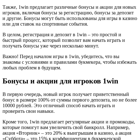
Также, 1win предлагает различные бонусы и акции для новых
игроков, включая бонусы за регистрацию, бонусы за депозит
и другие. Бонусы могут быть использованы для игры в казино
или для ставок на спортивные события.
В целом, регистрация и депозит в 1win – это простой и
быстрый процесс, который позволит вам начать играть и
получать бонусы уже через несколько минут.
Важно! Перед началом игры в 1win, убедитесь, что вы
знакомы с условиями и правилами букмекера, чтобы избежать
любых проблем в будущем.
Бонусы и акции для игроков 1win
В первую очередь, новый игрок получает приветственный
бонус в размере 100% от суммы первого депозита, но не более
10000 рублей. Это отличный способ начать играть и
проверить свои навыки.
Кроме того, 1win предлагает регулярные акции и промокоды,
которые помогут вам увеличить свой банкролл. Например,
акция «Вторник» – это 20% к выигрышам в казино, а акция
«Суббота» – это 15% к коэффициентам в букмекерской