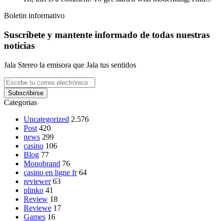
Boletin informativo
Suscríbete y mantente informado de todas nuestras
noticias
Jala Stereo la emisora que Jala tus sentidos
Escribe
tu
correo
Categorias
electrónico
Uncategorized
2.576
Post
420
news
299
casino
106
Blog
77
Monobrand
76
casino en ligne fr
64
reviewer
63
plinko
41
Review
18
Reviewe
17
Games
16