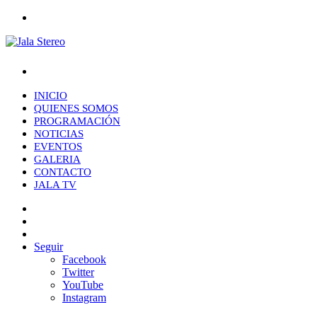
Menú
Buscar
por
INICIO
QUIENES SOMOS
PROGRAMACIÓN
NOTICIAS
EVENTOS
GALERIA
CONTACTO
JALA TV
Buscar
por
Barra
lateral
Acceso
Seguir
Facebook
Twitter
YouTube
Instagram