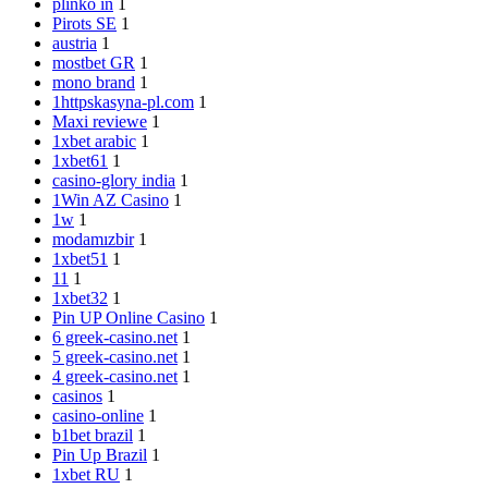
plinko in
1
Pirots SE
1
austria
1
mostbet GR
1
mono brand
1
1httpskasyna-pl.com
1
Maxi reviewe
1
1xbet arabic
1
1xbet61
1
casino-glory india
1
1Win AZ Casino
1
1w
1
modamızbir
1
1xbet51
1
11
1
1xbet32
1
Pin UP Online Casino
1
6 greek-casino.net
1
5 greek-casino.net
1
4 greek-casino.net
1
casinos
1
casino-online
1
b1bet brazil
1
Pin Up Brazil
1
1xbet RU
1