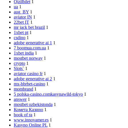
Qizilbilet
1
ua
1
aug_BY
1
aviator IN
1
22bet IT
1
mr jack bet brazil
1
1xbet pt
1
csdino
1
adobe generative ai 1
1
7 boomua.com.ua
1
1xbet india
1
mostbet norway
1
crypto
1
Slots`
1
aviator casino fr
1
adobe generative ai 2
1
mx-bbrbet-casino
1
mombrand
1
5 polska-casino.comkasynawild-tokyo
1
answer
1
mostbet ozbekistonda
1
Комета Казино
1
book of ra
1
www.innovamer.es
1
Kasyno Online PL
1