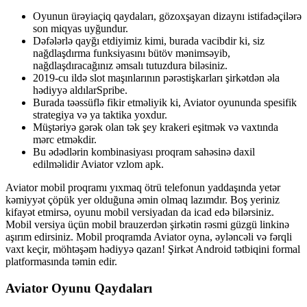
Oyunun ürəyiaçiq qaydaları, gözoxşayan dizaynı istifadəçilərə
son miqyas uyğundur.
Dəfələrlə qayğı etdiyimiz kimi, burada vacibdir ki, siz
nağdlaşdırma funksiyasını bütöv mənimsəyib,
nağdlaşdıracağınız əmsalı tutuzdura biləsiniz.
2019-cu ildə slot maşınlarının pərəstişkarları şirkətdən əla
hədiyyə aldılarSpribe.
Burada təəssüflə fikir etməliyik ki, Aviator oyununda spesifik
strategiya və ya taktika yoxdur.
Müştəriyə gərək olan tək şey krakeri eşitmək və vaxtında
mərc etməkdir.
Bu ədədlərin kombinasiyası proqram sahəsinə daxil
edilməlidir Aviator vzlom apk.
Aviator mobil proqramı yıxmaq ötrü telefonun yaddaşında yetər
kəmiyyət çöpük yer olduğuna əmin olmaq lazımdır. Boş yeriniz
kifayət etmirsə, oyunu mobil versiyadan da icad edə bilərsiniz.
Mobil versiya üçün mobil brauzerdən şirkətin rəsmi güzgü linkinə
aşırım edirsiniz. Mobil proqramda Aviator oyna, əyləncəli və fərqli
vaxt keçir, möhtəşəm hədiyyə qazan! Şirkət Android tətbiqini formal
platformasında təmin edir.
Aviator Oyunu Qaydaları