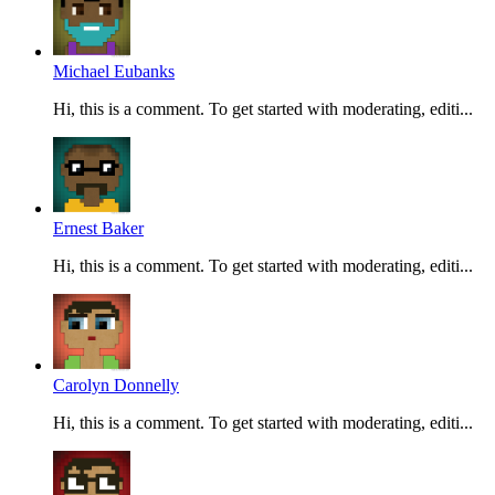
Michael Eubanks
Hi, this is a comment. To get started with moderating, editi...
Ernest Baker
Hi, this is a comment. To get started with moderating, editi...
Carolyn Donnelly
Hi, this is a comment. To get started with moderating, editi...