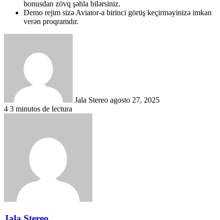
bonusdan zövq şəhla bilərsiniz.
Demo rejim sizə Aviator-a birinci görüş keçirməyinizə imkan
verən proqramdır.
Send
an
email
Jala Stereo
agosto 27, 2025
4
3 minutos de lectura
Jala Stereo