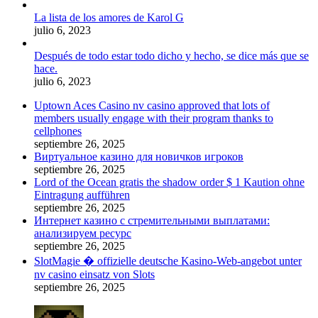
La lista de los amores de Karol G
julio 6, 2023
Después de todo estar todo dicho y hecho, se dice más que se
hace.
julio 6, 2023
Uptown Aces Casino nv casino approved that lots of
members usually engage with their program thanks to
cellphones
septiembre 26, 2025
Виртуальное казино для новичков игроков
septiembre 26, 2025
Lord of the Ocean gratis the shadow order $ 1 Kaution ohne
Eintragung aufführen
septiembre 26, 2025
Интернет казино с стремительными выплатами:
анализируем ресурс
septiembre 26, 2025
SlotMagie � offizielle deutsche Kasino-Web-angebot unter
nv casino einsatz von Slots
septiembre 26, 2025