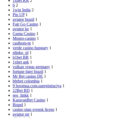
1xbet KR
2
6
2
1win India
2
Pin UP
1
aviator brazil
1
Fair Go Casino
1
aviator ke
1
Gama Casino
1
Monro-casino
1
casibom-tg
1
verde casino hungary
1
plinko_pl
1
b1bet BR
1
1xbet apk
1
vulkan vegas germany
1
fortune tiger brazil
1
Mr Bet casino DE
1
bbrbet colombia
1
9 boomua.com.uaregistraciya
1
22Bet BD
1
seo_linkk
1
KaravanBet Casino
1
Brand
1
casino utan svensk licens
1
aviator ng
1