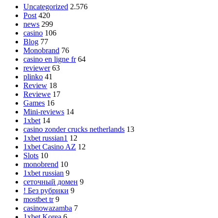
Uncategorized
2.576
Post
420
news
299
casino
106
Blog
77
Monobrand
76
casino en ligne fr
64
reviewer
63
plinko
41
Review
18
Reviewe
17
Games
16
Mini-reviews
14
1xbet
14
casino zonder crucks netherlands
13
1xbet russian1
12
1xbet Casino AZ
12
Slots
10
monobrend
10
1xbet russian
9
сеточный домен
9
! Без рубрики
9
mostbet tr
9
casinowazamba
7
1xbet Korea
6