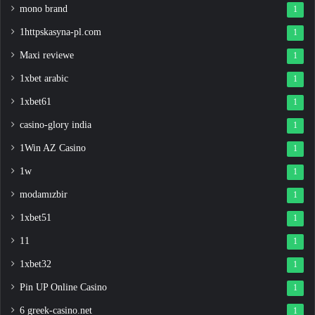
mono brand
1
1httpskasyna-pl.com
1
Maxi reviewe
1
1xbet arabic
1
1xbet61
1
casino-glory india
1
1Win AZ Casino
1
1w
1
modamızbir
1
1xbet51
1
11
1
1xbet32
1
Pin UP Online Casino
1
6 greek-casino.net
1