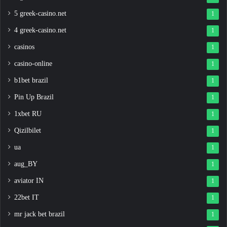
5 greek-casino.net
1
4 greek-casino.net
1
casinos
1
casino-online
1
b1bet brazil
1
Pin Up Brazil
1
1xbet RU
1
Qizilbilet
1
ua
1
aug_BY
1
aviator IN
1
22bet IT
1
mr jack bet brazil
1