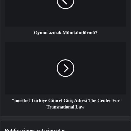
Oyunu əzmək Mümkündürmü?
"mostbet Türkiye Güncel Giriş Adresi The Center For
Transnational Law
Publicaciones relacionadas