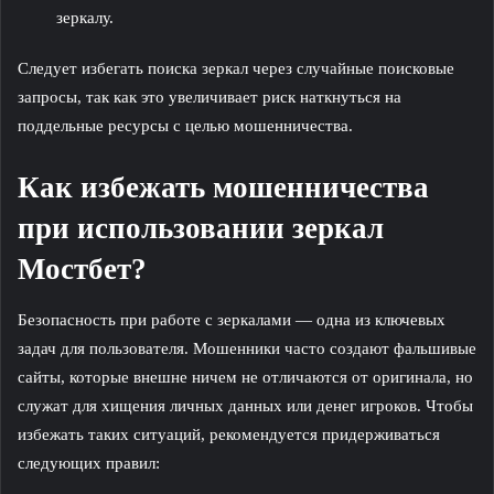
зеркалу.
Следует избегать поиска зеркал через случайные поисковые
запросы, так как это увеличивает риск наткнуться на
поддельные ресурсы с целью мошенничества.
Как избежать мошенничества
при использовании зеркал
Мостбет?
Безопасность при работе с зеркалами — одна из ключевых
задач для пользователя. Мошенники часто создают фальшивые
сайты, которые внешне ничем не отличаются от оригинала, но
служат для хищения личных данных или денег игроков. Чтобы
избежать таких ситуаций, рекомендуется придерживаться
следующих правил: