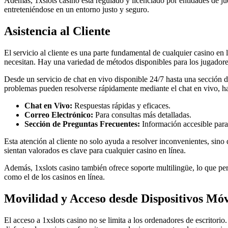
Además, 1xslots casino está regulado y licenciado por entidades de ju
entreteniéndose en un entorno justo y seguro.
Asistencia al Cliente
El servicio al cliente es una parte fundamental de cualquier casino en 
necesitan. Hay una variedad de métodos disponibles para los jugadore
Desde un servicio de chat en vivo disponible 24/7 hasta una sección d
problemas pueden resolverse rápidamente mediante el chat en vivo, ha
Chat en Vivo:
Respuestas rápidas y eficaces.
Correo Electrónico:
Para consultas más detalladas.
Sección de Preguntas Frecuentes:
Información accesible par
Esta atención al cliente no solo ayuda a resolver inconvenientes, sino
sientan valorados es clave para cualquier casino en línea.
Además, 1xslots casino también ofrece soporte multilingüe, lo que per
como el de los casinos en línea.
Movilidad y Acceso desde Dispositivos Móv
El acceso a 1xslots casino no se limita a los ordenadores de escritorio