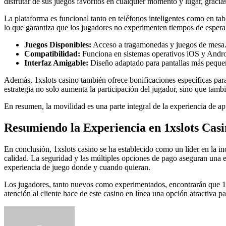
disfrutar de sus juegos favoritos en cualquier momento y lugar, gracias
La plataforma es funcional tanto en teléfonos inteligentes como en tabl
lo que garantiza que los jugadores no experimenten tiempos de espera
Juegos Disponibles:
Acceso a tragamonedas y juegos de mesa
Compatibilidad:
Funciona en sistemas operativos iOS y Andro
Interfaz Amigable:
Diseño adaptado para pantallas más peque
Además, 1xslots casino también ofrece bonificaciones específicas para
estrategia no solo aumenta la participación del jugador, sino que tamb
En resumen, la movilidad es una parte integral de la experiencia de ap
Resumiendo la Experiencia en 1xslots Cas
En conclusión, 1xslots casino se ha establecido como un líder en la ind
calidad. La seguridad y las múltiples opciones de pago aseguran una e
experiencia de juego donde y cuando quieran.
Los jugadores, tanto nuevos como experimentados, encontrarán que 1xs
atención al cliente hace de este casino en línea una opción atractiva 
Send
an