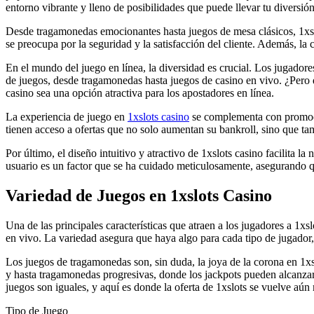
entorno vibrante y lleno de posibilidades que puede llevar tu diversión
Desde tragamonedas emocionantes hasta juegos de mesa clásicos, 1xslot
se preocupa por la seguridad y la satisfacción del cliente. Además, la
En el mundo del juego en línea, la diversidad es crucial. Los jugador
de juegos, desde tragamonedas hasta juegos de casino en vivo. ¿Pero 
casino sea una opción atractiva para los apostadores en línea.
La experiencia de juego en
1xslots casino
se complementa con promocio
tienen acceso a ofertas que no solo aumentan su bankroll, sino que ta
Por último, el diseño intuitivo y atractivo de 1xslots casino facilita
usuario es un factor que se ha cuidado meticulosamente, asegurando q
Variedad de Juegos en 1xslots Casino
Una de las principales características que atraen a los jugadores a 1x
en vivo. La variedad asegura que haya algo para cada tipo de jugador,
Los juegos de tragamonedas son, sin duda, la joya de la corona en 1x
y hasta tragamonedas progresivas, donde los jackpots pueden alcanzar
juegos son iguales, y aquí es donde la oferta de 1xslots se vuelve aún 
Tipo de Juego