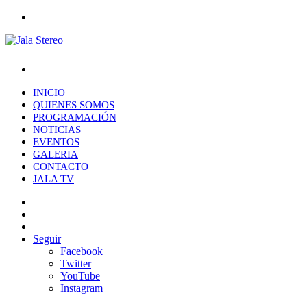
Menú
Buscar
por
INICIO
QUIENES SOMOS
PROGRAMACIÓN
NOTICIAS
EVENTOS
GALERIA
CONTACTO
JALA TV
Buscar
por
Barra
lateral
Acceso
Seguir
Facebook
Twitter
YouTube
Instagram