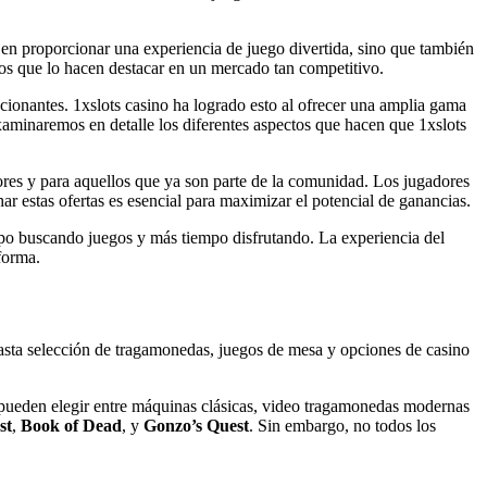
 en proporcionar una experiencia de juego divertida, sino que también
ctos que lo hacen destacar en un mercado tan competitivo.
cionantes. 1xslots casino ha logrado esto al ofrecer una amplia gama
xaminaremos en detalle los diferentes aspectos que hacen que 1xslots
es y para aquellos que ya son parte de la comunidad. Los jugadores
r estas ofertas es esencial para maximizar el potencial de ganancias.
iempo buscando juegos y más tiempo disfrutando. La experiencia del
forma.
 vasta selección de tragamonedas, juegos de mesa y opciones de casino
s pueden elegir entre máquinas clásicas, video tragamonedas modernas
st
,
Book of Dead
, y
Gonzo’s Quest
. Sin embargo, no todos los