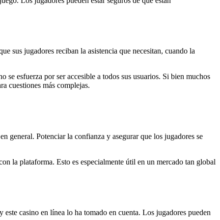
 juego. Los jugadores pueden estar seguros de que están
 que sus jugadores reciban la asistencia que necesitan, cuando la
o se esfuerza por ser accesible a todos sus usuarios. Si bien muchos
ara cuestiones más complejas.
 en general. Potenciar la confianza y asegurar que los jugadores se
con la plataforma. Esto es especialmente útil en un mercado tan global
l, y este casino en línea lo ha tomado en cuenta. Los jugadores pueden