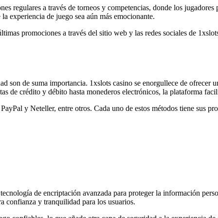
es regulares a través de torneos y competencias, donde los jugadores 
 la experiencia de juego sea aún más emocionante.
timas promociones a través del sitio web y las redes sociales de 1xslot
idad son de suma importancia. 1xslots casino se enorgullece de ofrecer
as de crédito y débito hasta monederos electrónicos, la plataforma facili
yPal y Neteller, entre otros. Cada uno de estos métodos tiene sus prop
a tecnología de encriptación avanzada para proteger la información perso
a confianza y tranquilidad para los usuarios.