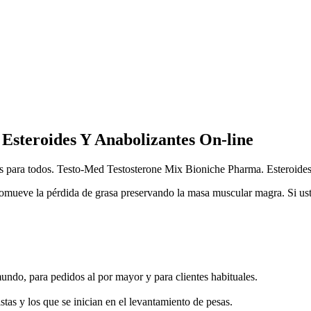
Esteroides Y Anabolizantes On-line
s para todos. Testo-Med Testosterone Mix Bioniche Pharma. Esteroides 
omueve la pérdida de grasa preservando la masa muscular magra. Si ust
ndo, para pedidos al por mayor y para clientes habituales.
tas y los que se inician en el levantamiento de pesas.