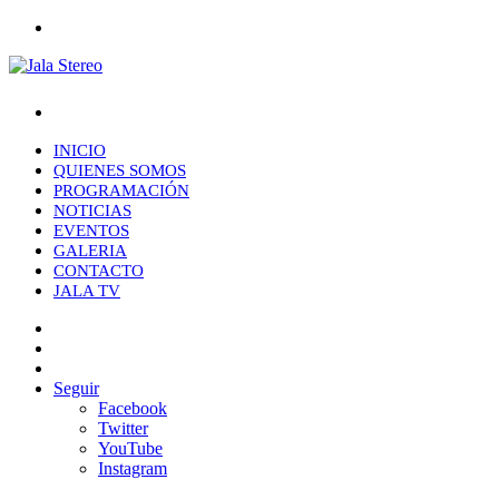
Menú
Buscar
por
INICIO
QUIENES SOMOS
PROGRAMACIÓN
NOTICIAS
EVENTOS
GALERIA
CONTACTO
JALA TV
Buscar
por
Barra
lateral
Acceso
Seguir
Facebook
Twitter
YouTube
Instagram