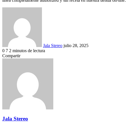
línea completamente authorized y sin receta en nuestra tienda on-line.
Send
an
email
Jala Stereo
julio 28, 2025
0
7
2 minutos de lectura
Facebook
Twitter
LinkedIn
Pinterest
WhatsApp
Telegram
Compartir
Compartir
por
Facebook
Twitter
LinkedIn
Tumblr
Pinterest
Reddit
VKontakte
Odnoklassniki
Pocket
Compartir
Imprimir
correo
por
electrónico
correo
electrónico
Jala Stereo