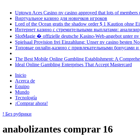
Noticias de última hora
Uptown Aces Casino nv casino approved that lots of members u
Виртуальное казино для новичков игроков
Lord of the Ocean gratis the shadow order $ 1 Kaution ohne E
Интернет казино с стремительными выплатами: анализир
SlotMagie � offizielle deutsche Kasino-Web-angebot unter nv 
Spielsaal Provision frei Einzahlung: Unser nv casino besten 
Топовые онлайн-казино с привлекательными бонусами и
The Best Mobile Online Gambling Establishment: A Comprehe
Ideal Online Gambling Enterprises That Accept Mastercard
Inicio
Acerca de
Equipo
Mundo
Tecnología
¡Comprar ahora!
! Без рубрики
anabolizantes comprar 16