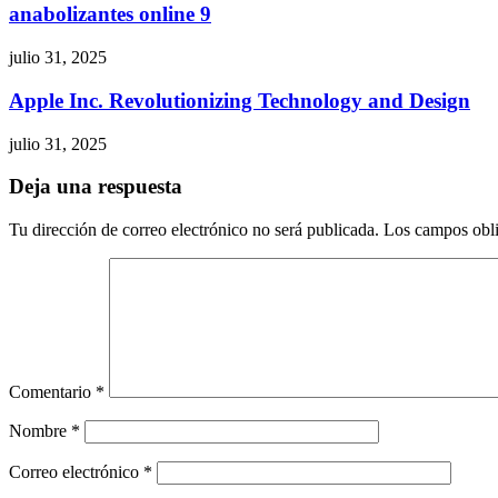
anabolizantes online 9
julio 31, 2025
Apple Inc. Revolutionizing Technology and Design
julio 31, 2025
Deja una respuesta
Tu dirección de correo electrónico no será publicada.
Los campos obli
Comentario
*
Nombre
*
Correo electrónico
*