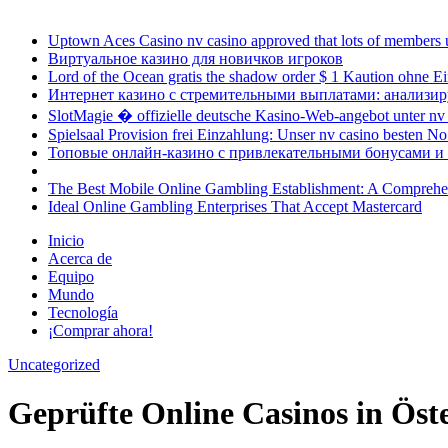
Noticias de última hora
Uptown Aces Casino nv casino approved that lots of members u
Виртуальное казино для новичков игроков
Lord of the Ocean gratis the shadow order $ 1 Kaution ohne E
Интернет казино с стремительными выплатами: анализир
SlotMagie � offizielle deutsche Kasino-Web-angebot unter nv 
Spielsaal Provision frei Einzahlung: Unser nv casino besten 
Топовые онлайн-казино с привлекательными бонусами и
The Best Mobile Online Gambling Establishment: A Comprehe
Ideal Online Gambling Enterprises That Accept Mastercard
Inicio
Acerca de
Equipo
Mundo
Tecnología
¡Comprar ahora!
Uncategorized
Geprüfte Online Casinos in Öst