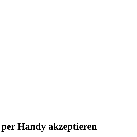
 per Handy akzeptieren