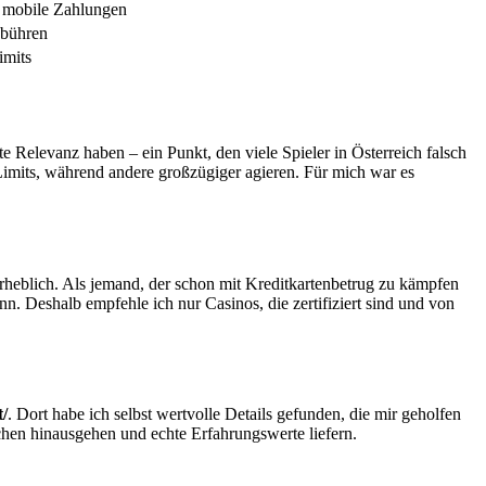
r mobile Zahlungen
ebühren
imits
 Relevanz haben – ein Punkt, den viele Spieler in Österreich falsch
Limits, während andere großzügiger agieren. Für mich war es
erheblich. Als jemand, der schon mit Kreditkartenbetrug zu kämpfen
n. Deshalb empfehle ich nur Casinos, die zertifiziert sind und von
t/
. Dort habe ich selbst wertvolle Details gefunden, die mir geholfen
chen hinausgehen und echte Erfahrungswerte liefern.