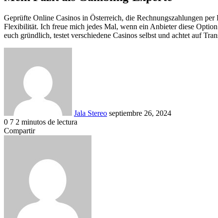
Geprüfte Online Casinos in Österreich, die Rechnungszahlungen per H
Flexibilität. Ich freue mich jedes Mal, wenn ein Anbieter diese Optio
euch gründlich, testet verschiedene Casinos selbst und achtet auf Tra
Send
an
email
Jala Stereo
septiembre 26, 2024
0
7
2 minutos de lectura
Facebook
Twitter
LinkedIn
Pinterest
WhatsApp
Telegram
Compartir
Compartir
por
Facebook
Twitter
LinkedIn
Tumblr
Pinterest
Reddit
VKontakte
Odnoklassniki
Pocket
Compartir
Imprimir
correo
por
electrónico
correo
electrónico