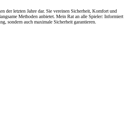
 der letzten Jahre dar. Sie vereinen Sicherheit, Komfort und
 langsame Methoden anbietet. Mein Rat an alle Spieler: Informiert
tung, sondern auch maximale Sicherheit garantieren.