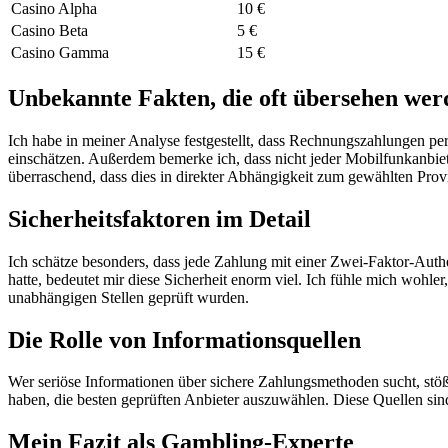
Casino Alpha
10 €
Casino Beta
5 €
Casino Gamma
15 €
Unbekannte Fakten, die oft übersehen wer
Ich habe in meiner Analyse festgestellt, dass Rechnungszahlungen per
einschätzen. Außerdem bemerke ich, dass nicht jeder Mobilfunkanbiet
überraschend, dass dies in direkter Abhängigkeit zum gewählten Provi
Sicherheitsfaktoren im Detail
Ich schätze besonders, dass jede Zahlung mit einer Zwei-Faktor-Authe
hatte, bedeutet mir diese Sicherheit enorm viel. Ich fühle mich wohle
unabhängigen Stellen geprüft wurden.
Die Rolle von Informationsquellen
Wer seriöse Informationen über sichere Zahlungsmethoden sucht, stö
haben, die besten geprüften Anbieter auszuwählen. Diese Quellen sin
Mein Fazit als Gambling-Experte