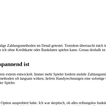
ählige Zahlungsmethoden im Detail getestet. Trotzdem überrascht mic
n ich ohne Kreditkarte oder Bankdaten spielen kann. Genau deshalb ist
spannend ist
ahren extrem entwickelt. Immer mehr Spieler fordern mobile Zahlungsmö
ethoden oft langsam wirken, liefern Handyrechnungen eine sofortige Guts
er Spieler.
Option ausprobiert habe. Ich war skeptisch, ob alles reibungslos funkt