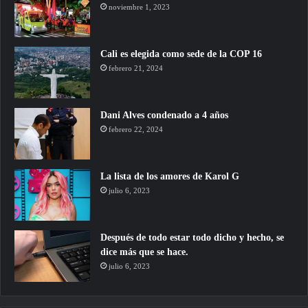
noviembre 1, 2023
Cali es elegida como sede de la COP 16
febrero 21, 2024
Dani Alves condenado a 4 años
febrero 22, 2024
La lista de los amores de Karol G
julio 6, 2023
Después de todo estar todo dicho y hecho, se
dice más que se hace.
julio 6, 2023