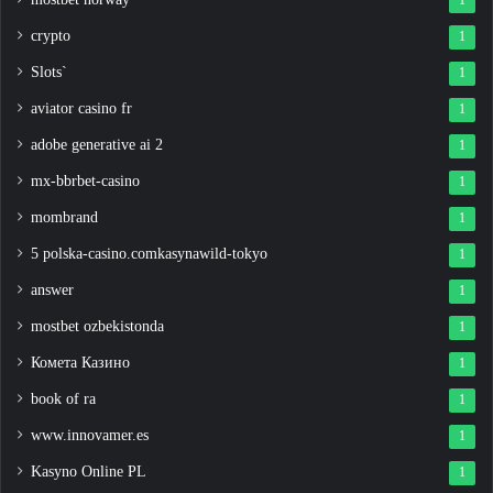
1
crypto
1
Slots`
1
aviator casino fr
1
adobe generative ai 2
1
mx-bbrbet-casino
1
mombrand
1
5 polska-casino.comkasynawild-tokyo
1
answer
1
mostbet ozbekistonda
1
Комета Казино
1
book of ra
1
www.innovamer.es
1
Kasyno Online PL
1