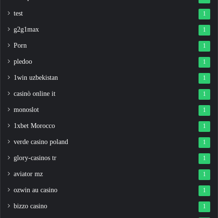
test
1
g2g1max
1
Porn
1
pledoo
1
1win uzbekistan
1
casinò online it
1
monoslot
1
1xbet Morocco
1
verde casino poland
1
glory-casinos tr
1
aviator mz
1
ozwin au casino
1
bizzo casino
1