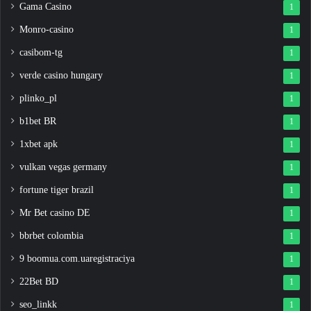
Gama Casino
1
Monro-casino
1
casibom-tg
1
verde casino hungary
1
plinko_pl
1
b1bet BR
1
1xbet apk
1
vulkan vegas germany
1
fortune tiger brazil
1
Mr Bet casino DE
1
bbrbet colombia
1
9 boomua.com.uaregistraciya
1
22Bet BD
1
seo_linkk
1