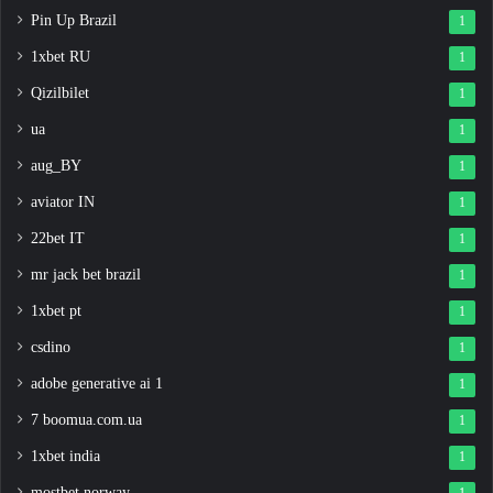
Pin Up Brazil
1
1xbet RU
1
Qizilbilet
1
ua
1
aug_BY
1
aviator IN
1
22bet IT
1
mr jack bet brazil
1
1xbet pt
1
csdino
1
adobe generative ai 1
1
7 boomua.com.ua
1
1xbet india
1
mostbet norway