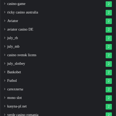
casino-game
2
ricky casino australia
2
Aviator
2
aviator casino DE
2
july_rb
2
july_mb
2
casino svensk licens
2
july_slotbey
2
Bankobet
2
Futbol
2
сателлиты
2
mono slot
2
kasyna-pl.net
2
verde casino romania
2