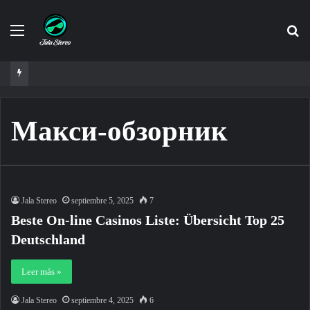
Menú
Bu
po
Макси-обзорник
Jala Stereo
septiembre 5, 2025
7
Beste On-line Casinos Liste: Übersicht Top 25
Deutschland
Leer más »
Jala Stereo
septiembre 4, 2025
6