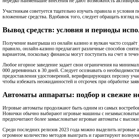
нередко наименьшие внесения не дают возможность активиров
Участникам советуется тщательно изучать правила и условия 
вложенные средства. Вдобавок того, следует обращать взгляд 
Вывод средств: условия и периоды исп
Получение выигрыша из онлайн казино и вулкан часто создаёт 
правило, онлайн-казино предлагают различные способов снят
вариантом, поскольку финансы могут поступить на счет в тече
Любое игорное заведение задает свои ограничения на минимал
000 деревянных в 30 дней. Следует осознавать о необходимост
предоставления удостоверений, верифицирующих персону участ
чтобы избежать неожиданностей и отсрочек при обработке заяв
Автоматы аппараты: подбор и свежие 
Игровые автоматы продолжают быть одним из самых востребова
Новички обычно выбирают игровые машины с незамысловатыми
предпочитают более замысловатые игровые автоматы с высоки
Среди последних релизов 2023 года можно выделить игровые а
огромное количество методов выиграть и гарантируют волнующ