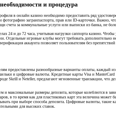
необходимости и процедура
офиля в онлайн казино необходимо предоставить ряд удостовер
 фотографию загранпаспорта, прав или ID-карточки. Важно, чт
и счета за коммунальные услуги или выписки из банка, не боле
ах 24 и до 72 часа, учитывая нагрузки саппорта казино. Чтобы 
ии. Отдельные игровые клубы могут требовать дополнительно 
ерификация аккаунта позволяет пользователям без препятствий 
телям предоставлены разнообразные варианты оплаты, каждый из
льки и цифровые валюты. Кредитные карты Visa и MasterCard г
де Skrill и Neteller, предлагают мгновенные транзакции, что д
мум и максимальные размеры депозита, которые колеблются в зав
ров, в то время как для пластиковых карт эта величина может 
тывать при выборе способа депозита. Цифровые валюты, такие к
ательными для высоких ставок.