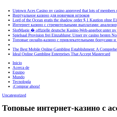
Noticias de última hora
Uptown Aces Casino nv casino approved that lots of members u
Виртуальное казино для новичков игроков
Lord of the Ocean gratis the shadow order $ 1 Kaution ohne E
Интернет казино с стремительными выплатами: анализир
SlotMagie � offizielle deutsche Kasino-Web-angebot unter nv 
Spielsaal Provision frei Einzahlung: Unser nv casino besten 
Топовые онлайн-казино с привлекательными бонусами и
The Best Mobile Online Gambling Establishment: A Comprehe
Ideal Online Gambling Enterprises That Accept Mastercard
Inicio
Acerca de
Equipo
Mundo
Tecnología
¡Comprar ahora!
Uncategorized
Топовые интернет-казино с а