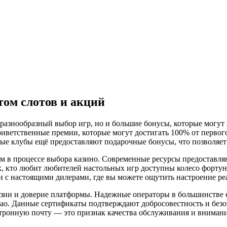
том слотов и акций
 разнообразный выбор игр, но и большие бонусы, которые могу
риветственные премии, которые могут достигать 100% от первого 
е клубы ещё предоставляют подарочные бонусы, что позволяет з
 в процессе выбора казино. Современные ресурсы предоставляю
, кто любит любителей настольных игр доступны колесо фортун
 с настоящими дилерами, где вы можете ощутить настроение ре
нзии и доверие платформы. Надежные операторы в большинстве 
ао. Данные сертификаты подтверждают добросовестность и безо
ктронную почту — это признак качества обслуживания и внимани