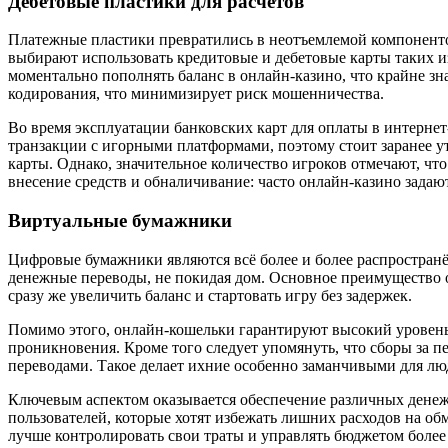
Дебетовые пластики для расчетов
Платежные пластики превратились в неотъемлемой компонентой
выбирают использовать кредитовые и дебетовые карты таких и
моментально пополнять баланс в онлайн-казино, что крайне з
кодирования, что минимизирует риск мошенничества.
Во время эксплуатации банковских карт для оплаты в интерне
транзакции с игорными платформами, поэтому стоит заранее у
карты. Однако, значительное количество игроков отмечают, чт
внесение средств и обналичивание: часто онлайн-казино задаю
Виртуальные бумажники
Цифровые бумажники являются всё более и более распространё
денежные переводы, не покидая дом. Основное преимущество о
сразу же увеличить баланс и стартовать игру без задержек.
Помимо этого, онлайн-кошельки гарантируют высокий уровень 
проникновения. Кроме того следует упомянуть, что сборы за 
переводами. Такое делает ихние особенно заманчивыми для лю
Ключевым аспектом оказывается обеспечение различных денеж
пользователей, которые хотят избежать лишних расходов на о
лучше контролировать свои траты и управлять бюджетом более