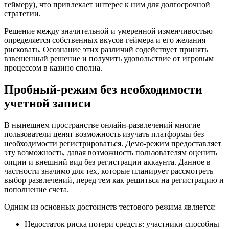
геймеру), что привлекает интерес к ним для долгосрочной
стратегии.
Решение между значительной и умеренной изменчивостью
определяется собственных вкусов геймера и его желания
рисковать. Осознание этих различий содействует принять
взвешенный решение и получить удовольствие от игровым
процессом в казино сполна.
Пробный-режим без необходимости
учетной записи
В нынешнем пространстве онлайн-развлечений многие
пользователи ценят возможность изучать платформы без
необходимости регистрироваться. Демо-режим предоставляет
эту возможность, давая возможность пользователям оценить
опции и внешний вид без регистрации аккаунта. Данное в
частности значимо для тех, которые планирует рассмотреть
выбор развлечений, перед тем как решиться на регистрацию и
пополнение счета.
Одним из основных достоинств тестового режима является:
Недостаток риска потери средств: участники способны