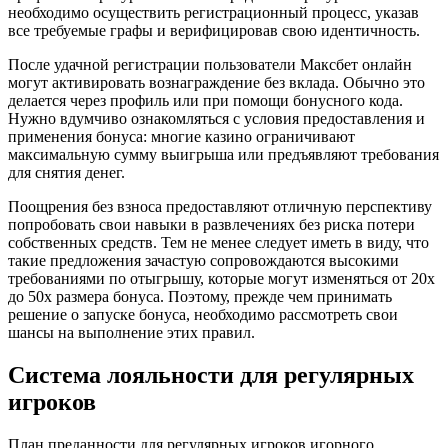
необходимо осуществить регистрационный процесс, указав
все требуемые графы и верифицировав свою идентичность.
После удачной регистрации пользователи Максбет онлайн
могут активировать вознаграждение без вклада. Обычно это
делается через профиль или при помощи бонусного кода.
Нужно вдумчиво ознакомляться с условия предоставления и
применения бонуса: многие казино ограничивают
максимальную сумму выигрыша или предъявляют требования
для снятия денег.
Поощрения без взноса предоставляют отличную перспективу
попробовать свои навыки в развлечениях без риска потери
собственных средств. Тем не менее следует иметь в виду, что
такие предложения зачастую сопровождаются высокими
требованиями по отыгрышу, которые могут изменяться от 20x
до 50x размера бонуса. Поэтому, прежде чем принимать
решение о запуске бонуса, необходимо рассмотреть свои
шансы на выполнение этих правил.
Система лояльности для регулярных
игроков
План преданности для регулярных игроков игорного