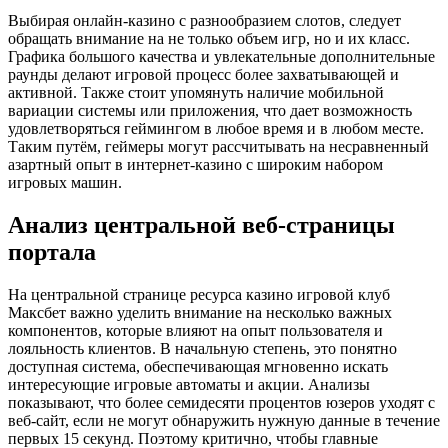
Выбирая онлайн-казино с разнообразием слотов, следует
обращать внимание на не только объем игр, но и их класс.
Графика большого качества и увлекательные дополнительные
раунды делают игровой процесс более захватывающей и
активной. Также стоит упомянуть наличие мобильной
вариации системы или приложения, что дает возможность
удовлетворяться геймингом в любое время и в любом месте.
Таким путём, геймеры могут рассчитывать на несравненный
азартный опыт в интернет-казино с широким набором
игровых машин.
Анализ центральной веб-страницы
портала
На центральной странице ресурса казино игровой клуб
Максбет важно уделить внимание на несколько важных
компонентов, которые влияют на опыт пользователя и
лояльность клиентов. В начальную степень, это понятно
доступная система, обеспечивающая мгновенно искать
интересующие игровые автоматы и акции. Анализы
показывают, что более семидесяти процентов юзеров уходят с
веб-сайт, если не могут обнаружить нужную данные в течение
первых 15 секунд. Поэтому критично, чтобы главные