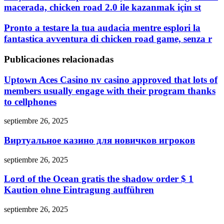
macerada, chicken road 2.0 ile kazanmak için st
Pronto a testare la tua audacia mentre esplori la
fantastica avventura di chicken road game, senza r
Publicaciones relacionadas
Uptown Aces Casino nv casino approved that lots of
members usually engage with their program thanks
to cellphones
septiembre 26, 2025
Виртуальное казино для новичков игроков
septiembre 26, 2025
Lord of the Ocean gratis the shadow order $ 1
Kaution ohne Eintragung aufführen
septiembre 26, 2025