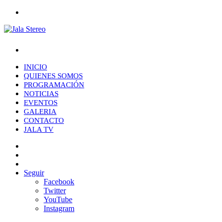
Menú
Buscar
por
INICIO
QUIENES SOMOS
PROGRAMACIÓN
NOTICIAS
EVENTOS
GALERIA
CONTACTO
JALA TV
Buscar
por
Barra
lateral
Acceso
Seguir
Facebook
Twitter
YouTube
Instagram