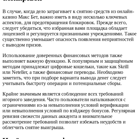
В случае, когда дело затрагивает к снятию средств из онлайн-
казино Макс Бет, важно иметь в виду несколько ключевых
аспектов, для предотвращения блокировок. Прежде всего,
следует убедиться, что избранная вами площадка обладает
лицензией и регулируется признанными учреждениями. Такое
существенно уменьшает опасность появления неприятностей
с выводом призов.
Использование доверенных финансовых методов также
выполняет важную функцию. К популярным и защищённым
методам принадлежат цифровые кошельки, такие как Skrill
или Neteller, а также финансовые переводы. Необходимо
заметить, что при подборе варианта вывода денег следует
учитывать быстроту операции и потенциальные сборы.
Крайне значимым является соблюдение всех требований
игорного заведения. Часто пользователи наталкиваются с
ограничениями из-за невыполнения условий верификации
или невыполнения условий по вэйджеру бонусов. Регулярная
ревизия свежести данных аккаунта и внимательное
рассмотрение требований позволит избежать неудобств и
облегчить снятие выигрыша.