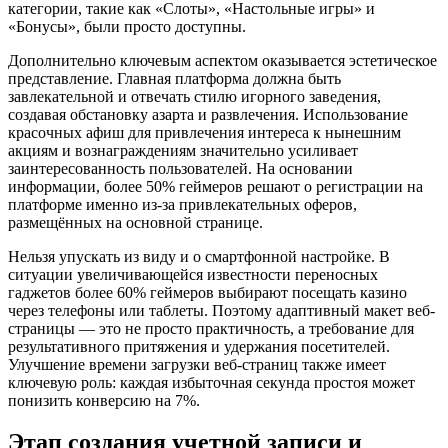
категории, такие как «Слоты», «Настольные игры» и
«Бонусы», были просто доступны.
Дополнительно ключевым аспектом оказывается эстетическое
представление. Главная платформа должна быть
завлекательной и отвечать стилю игорного заведения,
создавая обстановку азарта и развлечения. Использование
красочных афиш для привлечения интереса к нынешним
акциям и вознаграждениям значительно усиливает
заинтересованность пользователей. На основании
информации, более 50% геймеров решают о регистрации на
платформе именно из-за привлекательных оферов,
размещённых на основной странице.
Нельзя упускать из виду и о смартфонной настройке. В
ситуации увеличивающейся известности переносных
гаджетов более 60% геймеров выбирают посещать казино
через телефоны или таблеты. Поэтому адаптивный макет веб-
страницы — это не просто практичность, а требование для
результативного притяжения и удержания посетителей.
Улучшение времени загрузки веб-страниц также имеет
ключевую роль: каждая избыточная секунда простоя может
понизить конверсию на 7%.
Этап создания учетной записи и