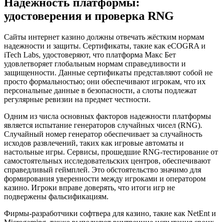
Надёжность платформы:
удостоверения и проверка RNG
Сайты интернет казино должны отвечать жёстким нормам
надежности и защиты. Сертификаты, такие как eCOGRA и
iTech Labs, удостоверяют, что платформа Макс Бет
удовлетворяет глобальным нормам справедливости и
защищенности. Данные сертификаты представляют собой не
просто формальностью; они обеспечивают игрокам, что их
персональные данные в безопасности, а слоты подлежат
регулярные ревизии на предмет честности.
Одним из числа основных факторов надежности платформы
является испытание генераторов случайных чисел (RNG).
Случайный номер генератор обеспечивает за случайность
исходов развлечений, таких как игровые автоматы и
настольные игры. Сервисы, прошедшие RNG-тестирование от
самостоятельных исследовательских центров, обеспечивают
справедливый геймплей. Это обстоятельство значимо для
формирования уверенности между игроками и оператором
казино. Игроки вправе доверять, что итоги игр не
подвержены фальсификациям.
Фирмы-разработчики софтвера для казино, такие как NetEnt и