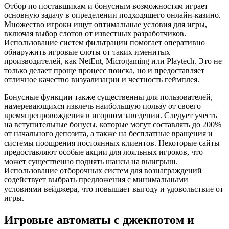
Отбор по поставщикам и бонусным возможностям играет
основную задачу в определении подходящего онлайн-казино.
Множество игроки ищут оптимальные условия для игры,
включая выбор слотов от известных разработчиков.
Использование систем фильтрации помогает оперативно
обнаружить игровые слоты от таких именитых
производителей, как NetEnt, Microgaming или Playtech. Это не
только делает проще процесс поиска, но и предоставляет
отличное качество визуализации и честность геймплея.
Бонусные функции также существенны для пользователей,
намеревающихся извлечь наибольшую пользу от своего
времяпрепровождения в игорном заведении. Следует учесть
на вступительные бонусы, которые могут составлять до 200%
от начального депозита, а также на бесплатные вращения и
системы поощрения постоянных клиентов. Некоторые сайты
предоставляют особые акции для лояльных игроков, что
может существенно поднять шансы на выигрыш.
Использование отборочных систем для вознаграждений
содействует выбрать предложения с минимальными
условиями вейджера, что повышает выгоду и удовольствие от
игры.
Игровые автоматы с джекпотом и