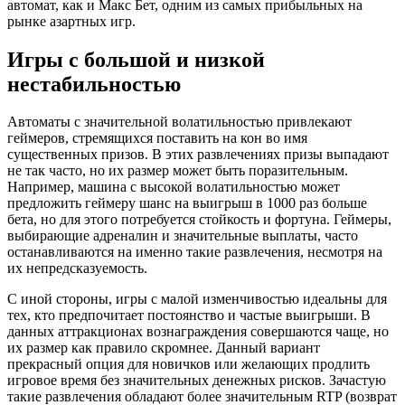
автомат, как и Макс Бет, одним из самых прибыльных на
рынке азартных игр.
Игры с большой и низкой
нестабильностью
Автоматы с значительной волатильностью привлекают
геймеров, стремящихся поставить на кон во имя
существенных призов. В этих развлечениях призы выпадают
не так часто, но их размер может быть поразительным.
Например, машина с высокой волатильностью может
предложить геймеру шанс на выигрыш в 1000 раз больше
бета, но для этого потребуется стойкость и фортуна. Геймеры,
выбирающие адреналин и значительные выплаты, часто
останавливаются на именно такие развлечения, несмотря на
их непредсказуемость.
С иной стороны, игры с малой изменчивостью идеальны для
тех, кто предпочитает постоянство и частые выигрыши. В
данных аттракционах вознаграждения совершаются чаще, но
их размер как правило скромнее. Данный вариант
прекрасный опция для новичков или желающих продлить
игровое время без значительных денежных рисков. Зачастую
такие развлечения обладают более значительным RTP (возврат