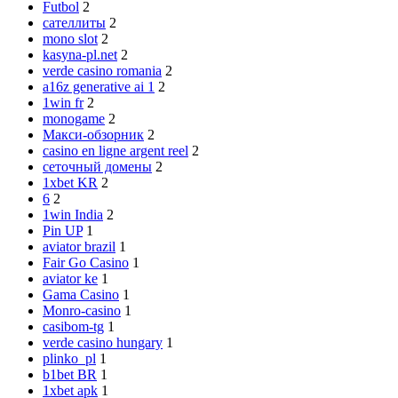
Futbol
2
сателлиты
2
mono slot
2
kasyna-pl.net
2
verde casino romania
2
a16z generative ai 1
2
1win fr
2
monogame
2
Макси-обзорник
2
casino en ligne argent reel
2
сеточный домены
2
1xbet KR
2
6
2
1win India
2
Pin UP
1
aviator brazil
1
Fair Go Casino
1
aviator ke
1
Gama Casino
1
Monro-casino
1
casibom-tg
1
verde casino hungary
1
plinko_pl
1
b1bet BR
1
1xbet apk
1