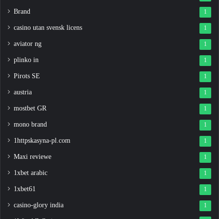
Brand
1
casino utan svensk licens
1
aviator ng
1
plinko in
1
Pirots SE
1
austria
1
mostbet GR
1
mono brand
1
1httpskasyna-pl.com
1
Maxi reviewe
1
1xbet arabic
1
1xbet61
1
casino-glory india
1