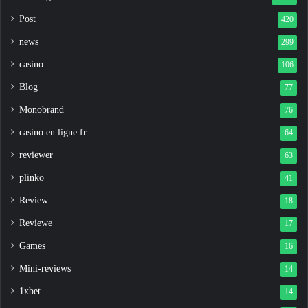
Post
420
news
299
casino
106
Blog
77
Monobrand
76
casino en ligne fr
64
reviewer
63
plinko
41
Review
18
Reviewe
17
Games
16
Mini-reviews
14
1xbet
14