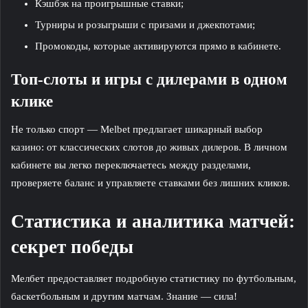
Кэшбэк на проигрышные ставки;
Турниры и розыгрыши с призами и джекпотами;
Промокоды, которые активируются прямо в кабинете.
Топ-слоты и игры с дилерами в одном
клике
Не только спорт — Melbet предлагает шикарный выбор
казино: от классических слотов до живых дилеров. В личном
кабинете вы легко переключаетесь между разделами,
проверяете баланс и управляете ставками без лишних кликов.
Статистика и аналитика матчей:
секрет победы
Мелбет предоставляет подробную статистику по футбольным,
баскетбольным и другим матчам. Знание — сила!