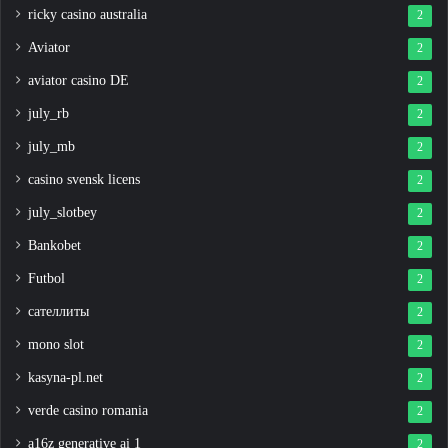
ricky casino australia
2
Aviator
2
aviator casino DE
2
july_rb
2
july_mb
2
casino svensk licens
2
july_slotbey
2
Bankobet
2
Futbol
2
сателлиты
2
mono slot
2
kasyna-pl.net
2
verde casino romania
2
a16z generative ai 1
2