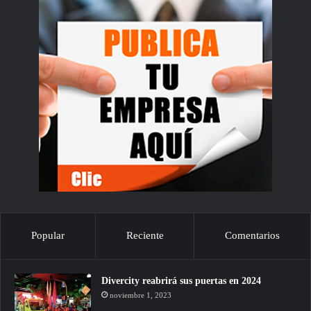
Popular
Reciente
Comentarios
Divercity reabrirá sus puertas en 2024
noviembre 1, 2023