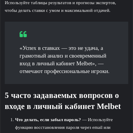
Используйте таблицы результатов и прогнозы экспертов,
чтобы делать ставки с умом и максимальной отдачей.
«Успех в ставках — это не удача, а
грамотный анализ и своевременный
вход в личный кабинет Melbet», —
отмечают профессиональные игроки.
5 часто задаваемых вопросов о
входе в личный кабинет Melbet
Что делать, если забыл пароль?
— Используйте
функцию восстановления пароля через email или