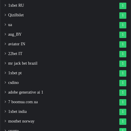
1xbet RU
1
Qizilbilet
1
ua
1
aug_BY
1
aviator IN
1
22bet IT
1
mr jack bet brazil
1
1xbet pt
1
csdino
1
adobe generative ai 1
1
7 boomua.com.ua
1
1xbet india
1
mostbet norway
1
crypto