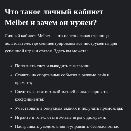
Что такое личный кабинет
Melbet и зачем он нужен?
Личный кабинет Melbet — это персональная страница
пользователя, где сконцентрированы все инструменты для
успешной игры и ставок. Здесь вы можете:
Пополнять счет и выводить выигрыши;
Ставить на спортивные события в режиме лайв и
прематч;
Следить за статистикой матчей и анализировать
коэффициенты;
Участвовать в бонусных акциях и получать промокоды;
Играйте в топ-слоты и живые игры с дилерами;
Настраивать уведомления и управлять безопасностью