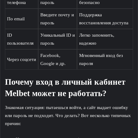
телефона
пароль
безопасно
Введите почту и
Поддержка
По email
пароль
восстановления доступа
ID
Уникальный ID и
Легко запомнить,
пользователя
пароль
надежно
Facebook,
Мгновенный вход без
Через соцсети
Google и др.
пароля
Почему вход в личный кабинет
Melbet может не работать?
Знакомая ситуация: пытаешься войти, а сайт выдает ошибку
или пароль не подходит. Что делать? Вот несколько типичных
причин: