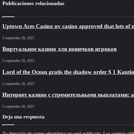
Publicaciones relacionadas
Uptown Aces Casino nv casino approved that lots of 
septiembre 26, 2025
Виртуальное казино для новичков игроков
septiembre 26, 2025
Lord of the Ocean gratis the shadow order $ 1 Kaut
septiembre 26, 2025
Интернет казино с стремительными выплатами: а
septiembre 26, 2025
Deja una respuesta
Tu dirección de correo electrónico no será publicada.
Los campos obli