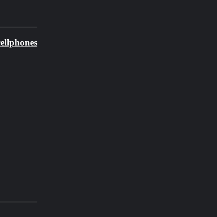
cellphones