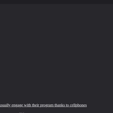
sually engage with their program thanks to cellphones