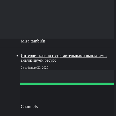
Mira también
Cerrar
Интернет казино с стремительными выплатами:
анализируем ресурс
septiembre 26, 2025
Channels