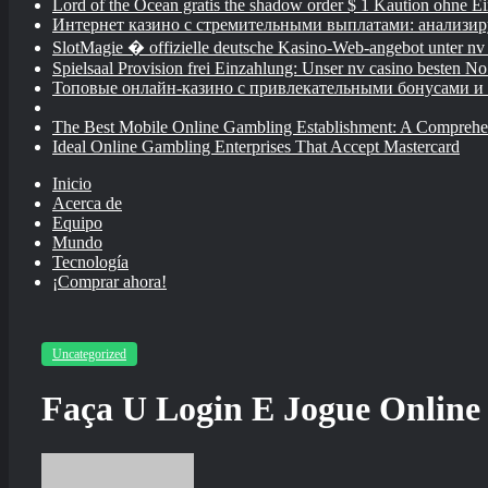
Lord of the Ocean gratis the shadow order $ 1 Kaution ohne E
Интернет казино с стремительными выплатами: анализир
SlotMagie � offizielle deutsche Kasino-Web-angebot unter nv 
Spielsaal Provision frei Einzahlung: Unser nv casino besten 
Топовые онлайн-казино с привлекательными бонусами и
The Best Mobile Online Gambling Establishment: A Comprehe
Ideal Online Gambling Enterprises That Accept Mastercard
Inicio
Acerca de
Equipo
Mundo
Tecnología
¡Comprar ahora!
Uncategorized
Faça U Login E Jogue Online
Send
an