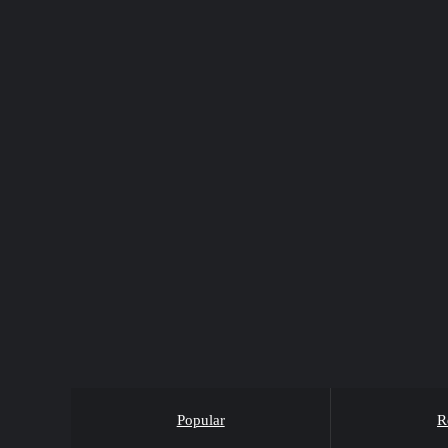
acebook
Twitter
YouTube
Instagram
Popular
R