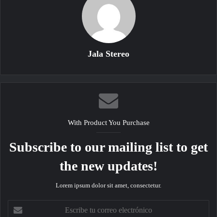
Jala Stereo
With Product You Purchase
Subscribe to our mailing list to get
the new updates!
Lorem ipsum dolor sit amet, consectetur.
Escribe
tu