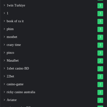
1win Turkiye
3
1
3
book of ra it
3
phim
3
mostbet
3
crazy time
3
pinco
3
Masalbet
2
1xbet casino BD
2
22bet
2
casino-game
2
ricky casino australia
2
Aviator
2