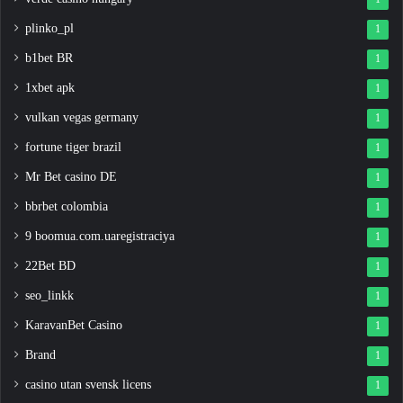
plinko_pl
1
b1bet BR
1
1xbet apk
1
vulkan vegas germany
1
fortune tiger brazil
1
Mr Bet casino DE
1
bbrbet colombia
1
9 boomua.com.uaregistraciya
1
22Bet BD
1
seo_linkk
1
KaravanBet Casino
1
Brand
1
casino utan svensk licens
1