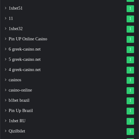
1xbet51
1
11
1
1xbet32
1
Pin UP Online Casino
1
6 greek-casino.net
1
5 greek-casino.net
1
4 greek-casino.net
1
casinos
1
casino-online
1
b1bet brazil
1
Pin Up Brazil
1
1xbet RU
1
Qizilbilet
1