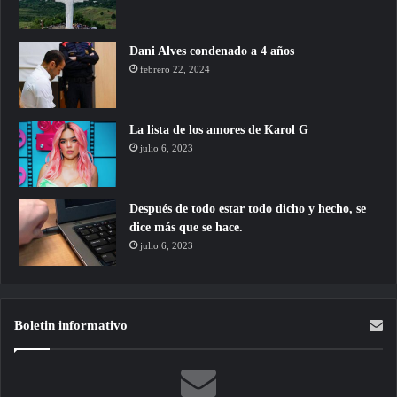
Dani Alves condenado a 4 años
febrero 22, 2024
La lista de los amores de Karol G
julio 6, 2023
Después de todo estar todo dicho y hecho, se
dice más que se hace.
julio 6, 2023
Boletin informativo