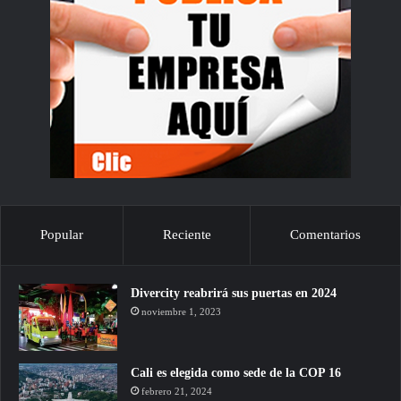
Popular
Reciente
Comentarios
Divercity reabrirá sus puertas en 2024
noviembre 1, 2023
Cali es elegida como sede de la COP 16
febrero 21, 2024