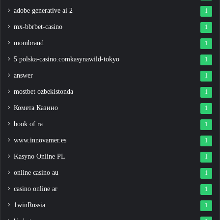
adobe generative ai 2
1
mx-bbrbet-casino
1
mombrand
1
5 polska-casino.comkasynawild-tokyo
1
answer
1
mostbet ozbekistonda
1
Комета Казино
1
book of ra
1
www.innovamer.es
1
Kasyno Online PL
1
online casino au
1
casino online ar
1
1winRussia
1