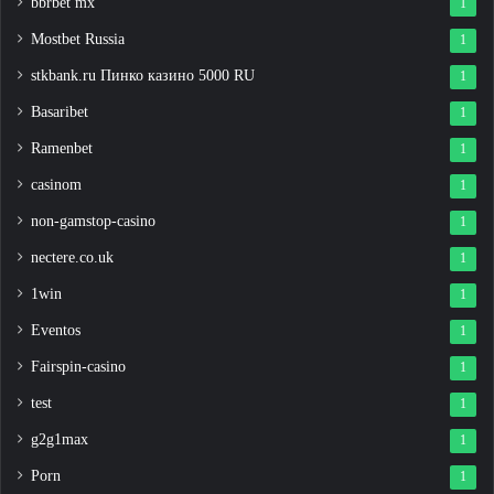
bbrbet mx
1
Mostbet Russia
1
stkbank.ru Пинко казино 5000 RU
1
Basaribet
1
Ramenbet
1
casinom
1
non-gamstop-casino
1
nectere.co.uk
1
1win
1
Eventos
1
Fairspin-casino
1
test
1
g2g1max
1
Porn
1