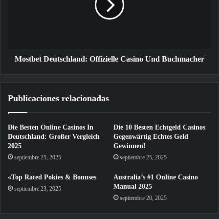
Mostbet Deutschland: Offizielle Casino Und Buchmacher
Publicaciones relacionadas
Die Besten Online Casinos In
Die 10 Besten Echtgeld Casinos
Deutschland: Großer Vergleich
Gegenwärtig Echtes Geld
2025
Gewinnen!
septiembre 25, 2025
septiembre 25, 2025
«Top Rated Pokies & Bonuses
Australia’s #1 Online Casino
Manual 2025
septiembre 23, 2025
septiembre 20, 2025