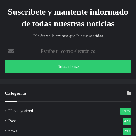
Suscríbete y mantente informado
de todas nuestras noticias
Jala Stereo la emisora que Jala tus sentidos
Escribe
tu
correo
electrónico
Categorias
Uncategorized
2.576
Post
420
news
299