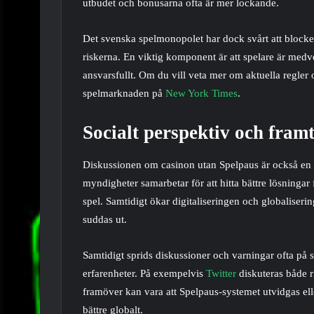
utbudet och bonusarna ofta är mer lockande.
Det svenska spelmonopolet har dock svårt att blocke
riskerna. En viktig komponent är att spelare är med
ansvarsfullt. Om du vill veta mer om aktuella regler
spelmarknaden på
New York Times
.
Socialt perspektiv och fram
Diskussionen om casinon utan Spelpaus är också en 
myndigheter samarbetar för att hitta bättre lösningar
spel. Samtidigt ökar digitaliseringen och globaliseri
suddas ut.
Samtidigt sprids diskussioner och varningar ofta på s
erfarenheter. På exempelvis
Twitter
diskuteras både r
framöver kan vara att Spelpaus-systemet utvidgas elle
bättre globalt.