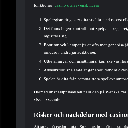
funktioner:
casino utan svensk licens
Spelregistrering sker ofta snabbt med e-post ell
Det finns ingen kontroll mot Spelpaus-registret
registrera sig.
Bonusar och kampanjer är ofta mer generösa j
mildare i andra jurisdiktioner.
Utbetalningar och insättningar kan ske via fler
Ansvarsfullt spelande är generellt mindre över
Spelen är ofta från samma stora spelleverantörer
Därmed är spelupplevelsen nära den på svenska casi
vissa avseenden.
Risker och nackdelar med casino
Att spela på casinon utan Spelpaus innebär en rad ris