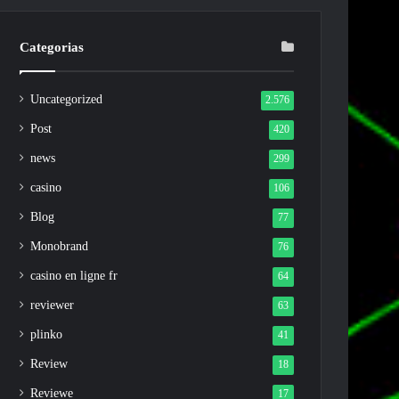
Categorias
Uncategorized
2.576
Post
420
news
299
casino
106
Blog
77
Monobrand
76
casino en ligne fr
64
reviewer
63
plinko
41
Review
18
Reviewe
17