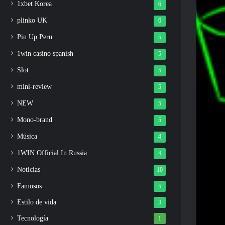
1xbet Korea
6
plinko UK
6
Pin Up Peru
5
1win casino spanish
5
Slot
5
mini-review
5
NEW
5
Mono-brand
5
Música
4
1WIN Official In Russia
4
Noticias
10
Famosos
5
Estilo de vida
3
Tecnología
1