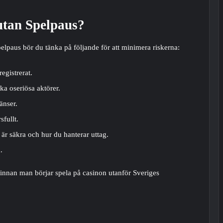
utan Spelpaus?
elpaus bör du tänka på följande för att minimera riskerna:
registrerat.
ka oseriösa aktörer.
änser.
sfullt.
r säkra och hur du hanterar uttag.
.
 innan man börjar spela på casinon utanför Sveriges