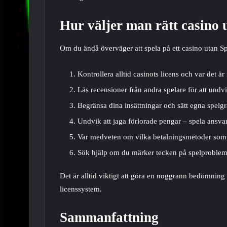
Hur väljer man rätt casino 
Om du ändå överväger att spela på ett casino utan Sp
Kontrollera alltid casinots licens och var det är 
Läs recensioner från andra spelare för att undvi
Begränsa dina insättningar och sätt egna spelgr
Undvik att jaga förlorade pengar – spela ansvar
Var medveten om vilka betalningsmetoder som ä
Sök hjälp om du märker tecken på spelproblem
Det är alltid viktigt att göra en noggrann bedömning
licenssystem.
Sammanfattning