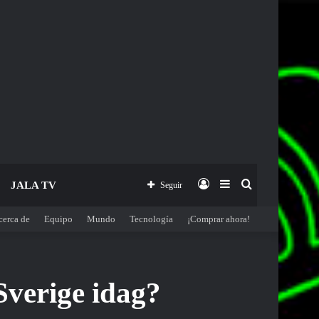
Acceso
Barra
Buscar
JALA TV
Seguir
cerca de
Equipo
Mundo
Tecnología
¡Comprar ahora!
lateral
por
Sverige idag?