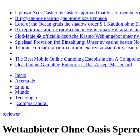
Noticias de última hora
Uptown Aces Casino nv casino approved that lots of members u
Виртуальное казино для новичков игроков
Lord of the Ocean gratis the shadow order $ 1 Kaution ohne E
Интернет казино с стремительными выплатами: анализир
SlotMagie � offizielle deutsche Kasino-Web-angebot unter nv 
Spielsaal Provision frei Einzahlung: Unser nv casino besten 
Топовые онлайн-казино с привлекательными бонусами и
The Best Mobile Online Gambling Establishment: A Comprehe
Ideal Online Gambling Enterprises That Accept Mastercard
Inicio
Acerca de
Equipo
Mundo
Tecnología
¡Comprar ahora!
reviewer
Wettanbieter Ohne Oasis Sperrd