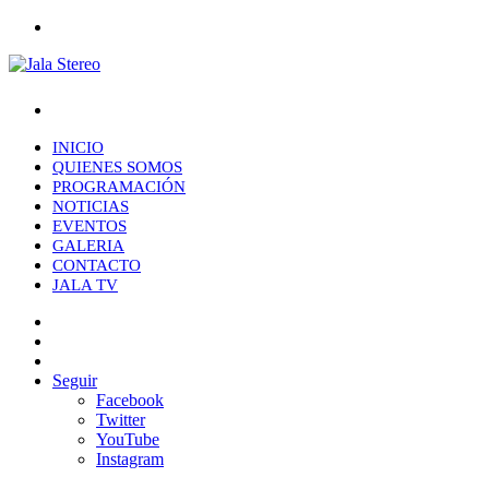
Menú
Buscar
por
INICIO
QUIENES SOMOS
PROGRAMACIÓN
NOTICIAS
EVENTOS
GALERIA
CONTACTO
JALA TV
Buscar
por
Barra
lateral
Acceso
Seguir
Facebook
Twitter
YouTube
Instagram