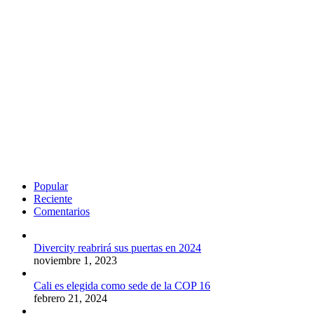
Popular
Reciente
Comentarios
Divercity reabrirá sus puertas en 2024
noviembre 1, 2023
Cali es elegida como sede de la COP 16
febrero 21, 2024