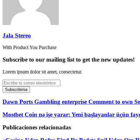
Jala Stereo
With Product You Purchase
Subscribe to our mailing list to get the new updates!
Lorem ipsum dolor sit amet, consectetur.
Escribe
tu
correo
electrónico
Dawn Ports Gambling enterprise Comment to own S
Mostbet Coin nə işe yarar: Yeni başlayanlar üçün fayd
Publicaciones relacionadas