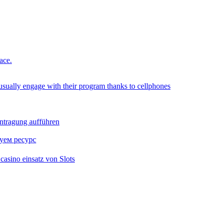
ace.
sually engage with their program thanks to cellphones
intragung aufführen
уем ресурс
casino einsatz von Slots