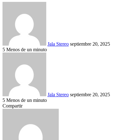
Send
an
email
Jala Stereo
septiembre 20, 2025
5
Menos de un minuto
Facebook
Twitter
LinkedIn
Pinterest
WhatsApp
Telegram
Compartir
Send
por
an
correo
email
electrónico
Jala Stereo
septiembre 20, 2025
5
Menos de un minuto
Facebook
Twitter
LinkedIn
Pinterest
WhatsApp
Telegram
Compartir
Compartir
por
Facebook
Twitter
LinkedIn
Tumblr
Pinterest
Reddit
VKontakte
Odnoklassniki
Pocket
Compartir
Imprimir
correo
por
electrónico
correo
electrónico