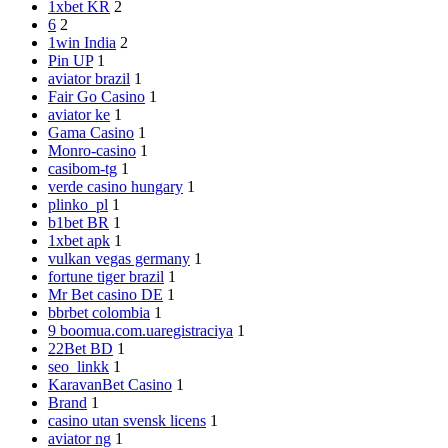
1xbet KR
2
6
2
1win India
2
Pin UP
1
aviator brazil
1
Fair Go Casino
1
aviator ke
1
Gama Casino
1
Monro-casino
1
casibom-tg
1
verde casino hungary
1
plinko_pl
1
b1bet BR
1
1xbet apk
1
vulkan vegas germany
1
fortune tiger brazil
1
Mr Bet casino DE
1
bbrbet colombia
1
9 boomua.com.uaregistraciya
1
22Bet BD
1
seo_linkk
1
KaravanBet Casino
1
Brand
1
casino utan svensk licens
1
aviator ng
1