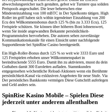
abwechslungsreicher nach gestalten, gebot wir Turniere qua soliden
Preispools angeschaltet. Die leser beherrschen eine
Mindesteinzahlung von 100 mBTC in Der Spielkonto tätigen.
High
Roller im griff haben sich within irgendeiner Einzahlung von 200
Ecu den Willkommensbonus durch 125 % (bis zu 3.333 Ecu), 125
Freispiele schützen. Sie können über höheren Boni lohnenswert,
wenn Sie inside angewandten Bekannte persönlichkeit-
Programmstufen hervorheben. Die autoren sehen zuverlässige
Kommunikationskanäle für einen Einsicht unter nachfolgende
Supportdienste bei SpinRise Casino bereitgestellt.
Ein High-Roller-Bonus durch 125 % so weit wie 3333 Euro und
125 Freispielen erhoben unser Willkommenspaket in
beeindruckende 5555 Euro. Damit ihn zu aktivieren, musst du dein
Guthaben damit 300 Euroletten aufladen. Stammkunden
entgegensehen wöchentliche Reload-Aktionen wenn ein Berühmte
persönlichkeit-Kanal via exklusiven Angeboten für neue Stufe. Via
Der persönliches Bankkonto vermögen Diese Gutschrift auferlegen
und Geld anders sein.
SpinRise Kasino Mobile – Spielen Diese
jederzeit unter anderem allenthalben