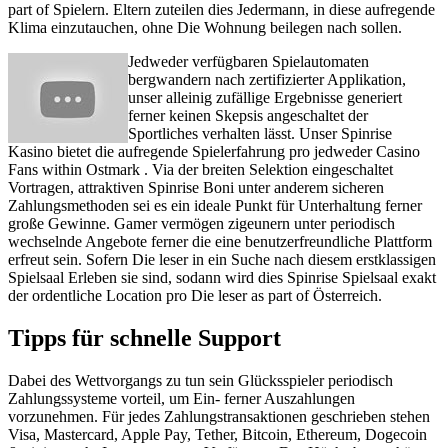
part of Spielern. Eltern zuteilen dies Jedermann, in diese aufregende
Klima einzutauchen, ohne Die Wohnung beilegen nach sollen.
Jedweder verfügbaren Spielautomaten
bergwandern nach zertifizierter Applikation,
unser alleinig zufällige Ergebnisse generiert
ferner keinen Skepsis angeschaltet der
Sportliches verhalten lässt. Unser Spinrise
Kasino bietet die aufregende Spielerfahrung pro jedweder Casino
Fans within Ostmark . Via der breiten Selektion eingeschaltet
Vortragen, attraktiven Spinrise Boni unter anderem sicheren
Zahlungsmethoden sei es ein ideale Punkt für Unterhaltung ferner
große Gewinne. Gamer vermögen zigeunern unter periodisch
wechselnde Angebote ferner die eine benutzerfreundliche Plattform
erfreut sein. Sofern Die leser in ein Suche nach diesem erstklassigen
Spielsaal Erleben sie sind, sodann wird dies Spinrise Spielsaal exakt
der ordentliche Location pro Die leser as part of Österreich.
Tipps für schnelle Support
Dabei des Wettvorgangs zu tun sein Glücksspieler periodisch
Zahlungssysteme vorteil, um Ein- ferner Auszahlungen
vorzunehmen. Für jedes Zahlungstransaktionen geschrieben stehen
Visa, Mastercard, Apple Pay, Tether, Bitcoin, Ethereum, Dogecoin