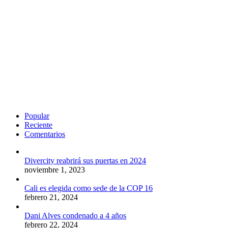
Popular
Reciente
Comentarios
Divercity reabrirá sus puertas en 2024
noviembre 1, 2023
Cali es elegida como sede de la COP 16
febrero 21, 2024
Dani Alves condenado a 4 años
febrero 22, 2024