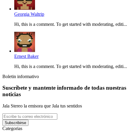
Georgia Waltrip
Hi, this is a comment. To get started with moderating, editi...
Ernest Baker
Hi, this is a comment. To get started with moderating, editi...
Boletin informativo
Suscríbete y mantente informado de todas nuestras
noticias
Jala Stereo la emisora que Jala tus sentidos
Escribe
tu
correo
Categorias
electrónico