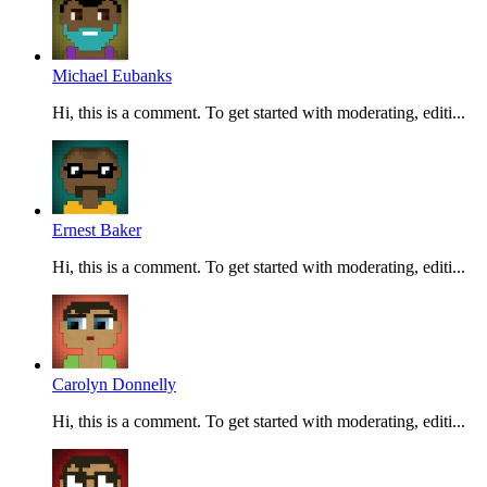
Michael Eubanks
Hi, this is a comment. To get started with moderating, editi...
Ernest Baker
Hi, this is a comment. To get started with moderating, editi...
Carolyn Donnelly
Hi, this is a comment. To get started with moderating, editi...