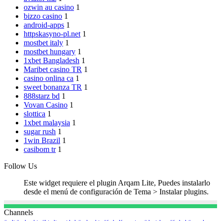
ozwin au casino
1
bizzo casino
1
android-apps
1
httpskasyno-pl.net
1
mostbet italy
1
mostbet hungary
1
1xbet Bangladesh
1
Maribet casino TR
1
casino onlina ca
1
sweet bonanza TR
1
888starz bd
1
Vovan Casino
1
slottica
1
1xbet malaysia
1
sugar rush
1
1win Brazil
1
casibom tr
1
Follow Us
Este widget requiere el plugin Arqam Lite, Puedes instalarlo
desde el menú de configuración de Tema > Instalar plugins.
Channels