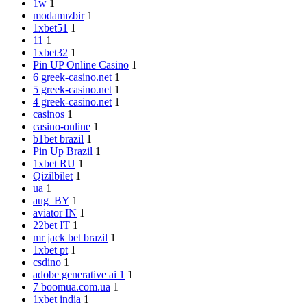
1w
1
modamızbir
1
1xbet51
1
11
1
1xbet32
1
Pin UP Online Casino
1
6 greek-casino.net
1
5 greek-casino.net
1
4 greek-casino.net
1
casinos
1
casino-online
1
b1bet brazil
1
Pin Up Brazil
1
1xbet RU
1
Qizilbilet
1
ua
1
aug_BY
1
aviator IN
1
22bet IT
1
mr jack bet brazil
1
1xbet pt
1
csdino
1
adobe generative ai 1
1
7 boomua.com.ua
1
1xbet india
1