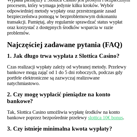
procesem, który wymaga jedynie kilku kroków. Wybór
odpowiedniej metody wypłaty oraz przestrzeganie zasad
bezpieczeństwa pomogą w bezproblemowym dokonaniu
transakcji. Pamiętaj, aby regularnie sprawdzać status wypłat
oraz korzystać z dostępnych środków wsparcia w razie
problemów.
Najczęściej zadawane pytania (FAQ)
1. Jak długo trwa wypłata z Slottica Casino?
Czas realizacji wypłaty zależy od wybranej metody. Przelewy
bankowe mogą zająć od 1 do 5 dni roboczych, podczas gdy
portfele elektroniczne są zazwyczaj realizowane
natychmiastowo.
2. Czy mogę wypłacić pieniądze na konto
bankowe?
Tak, Slottica Casino umożliwia wypłatę środków na konto
bankowe poprzez bezpośrednie przelewy
slottica 10€ bonus
.
3. Czy istnieje minimalna kwota wypłaty?