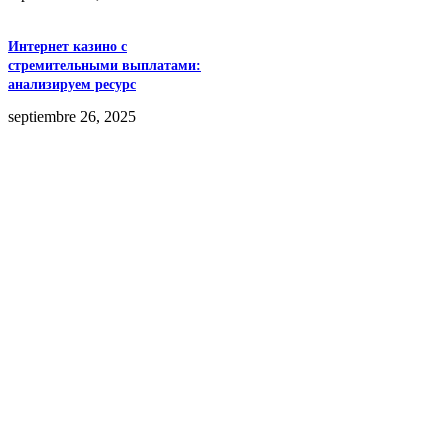
Интернет казино с
стремительными выплатами:
анализируем ресурс
septiembre 26, 2025