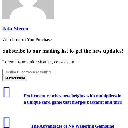
Jala Stereo
With Product You Purchase
Subscribe to our mailing list to get the new updates!
Lorem ipsum dolor sit amet, consectetur.
Escribe
tu
correo
electrónico
Excitement reaches new heights with multipliers in
a unique card game that merges baccarat and thril
The Advantages of No Wagering Gambling