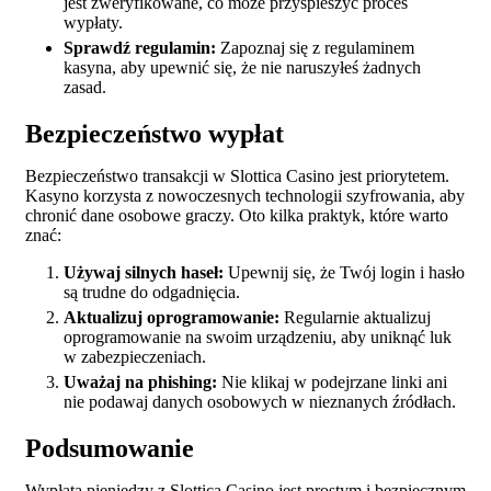
jest zweryfikowane, co może przyspieszyć proces
wypłaty.
Sprawdź regulamin:
Zapoznaj się z regulaminem
kasyna, aby upewnić się, że nie naruszyłeś żadnych
zasad.
Bezpieczeństwo wypłat
Bezpieczeństwo transakcji w Slottica Casino jest priorytetem.
Kasyno korzysta z nowoczesnych technologii szyfrowania, aby
chronić dane osobowe graczy. Oto kilka praktyk, które warto
znać:
Używaj silnych haseł:
Upewnij się, że Twój login i hasło
są trudne do odgadnięcia.
Aktualizuj oprogramowanie:
Regularnie aktualizuj
oprogramowanie na swoim urządzeniu, aby uniknąć luk
w zabezpieczeniach.
Uważaj na phishing:
Nie klikaj w podejrzane linki ani
nie podawaj danych osobowych w nieznanych źródłach.
Podsumowanie
Wypłata pieniędzy z Slottica Casino jest prostym i bezpiecznym