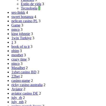
Estilo de vida
3
Tecnología
1
seo-linkk
4
sweet bonanza
4
pelican casino PL
3
Game
3
pınco
3
king johnnie
3
1win Turkiye
3
1
3
book of ra it
3
phim
3
mostbet
3
crazy time
3
pinco
3
Masalbet
2
1xbet casino BD
2
22bet
2
casino-game
2
ricky casino australia
2
Aviator
2
aviator casino DE
2
july_rb
2
july_mb
2