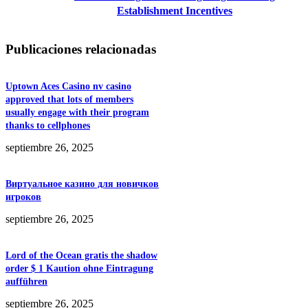
Establishment Incentives
Publicaciones relacionadas
Uptown Aces Casino nv casino
approved that lots of members
usually engage with their program
thanks to cellphones
septiembre 26, 2025
Виртуальное казино для новичков
игроков
septiembre 26, 2025
Lord of the Ocean gratis the shadow
order $ 1 Kaution ohne Eintragung
aufführen
septiembre 26, 2025