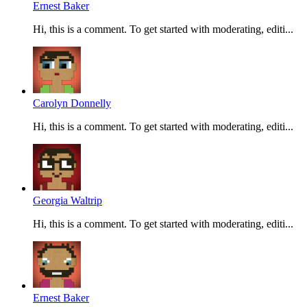
Ernest Baker
Hi, this is a comment. To get started with moderating, editi...
Carolyn Donnelly
Hi, this is a comment. To get started with moderating, editi...
Georgia Waltrip
Hi, this is a comment. To get started with moderating, editi...
Ernest Baker