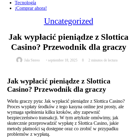
Tecnología
¡Comprar ahora!
Uncategorized
Jak wypłacić pieniądze z Slottica
Casino? Przewodnik dla graczy
Send
Jala Stereo
septiembre 18, 2025
8
2 minutos de lectura
an
email
Jak wypłacić pieniądze z Slottica
Casino? Przewodnik dla graczy
Wielu graczy pyta: Jak wypłacić pieniądze z Slottica Casino?
Proces wypłaty środków z tego kasyna online jest prosty, ale
wymaga spełnienia kilku kroków, aby zapewnić
bezpieczeństwo transakcji. W tym artykule omówimy, jak
skutecznie przeprowadzić wypłatę z Slottica Casino, jakie
metody płatności są dostępne oraz co zrobić w przypadku
problemów z wypłatą.