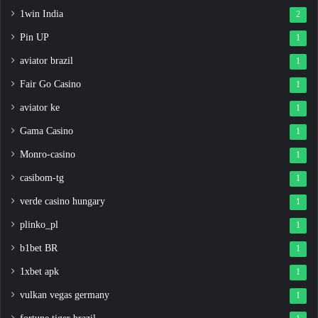
1win India
2
Pin UP
1
aviator brazil
1
Fair Go Casino
1
aviator ke
1
Gama Casino
1
Monro-casino
1
casibom-tg
1
verde casino hungary
1
plinko_pl
1
b1bet BR
1
1xbet apk
1
vulkan vegas germany
1