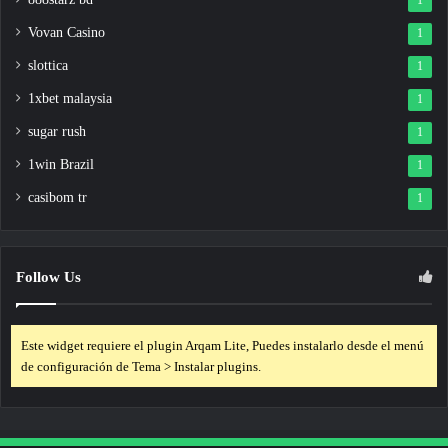
1
Vovan Casino
1
slottica
1
1xbet malaysia
1
sugar rush
1
1win Brazil
1
casibom tr
1
Follow Us
Este widget requiere el plugin Arqam Lite, Puedes instalarlo desde el menú
de configuración de Tema > Instalar plugins.