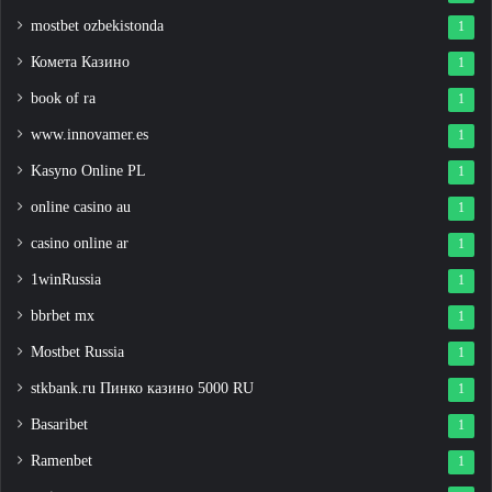
mostbet ozbekistonda
1
Комета Казино
1
book of ra
1
www.innovamer.es
1
Kasyno Online PL
1
online casino au
1
casino online ar
1
1winRussia
1
bbrbet mx
1
Mostbet Russia
1
stkbank.ru Пинко казино 5000 RU
1
Basaribet
1
Ramenbet
1