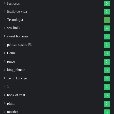
Famosos
5
Estilo de vida
3
Tecnología
1
seo-linkk
4
sweet bonanza
4
pelican casino PL
3
Game
3
pınco
3
king johnnie
3
1win Turkiye
3
1
3
book of ra it
3
phim
3
mostbet
3