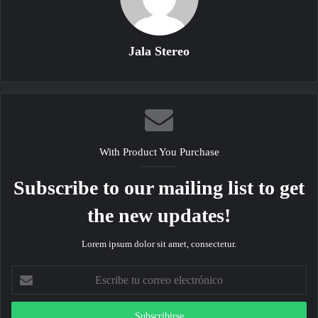
Jala Stereo
With Product You Purchase
Subscribe to our mailing list to get
the new updates!
Lorem ipsum dolor sit amet, consectetur.
Escribe
tu
correo
electrónico