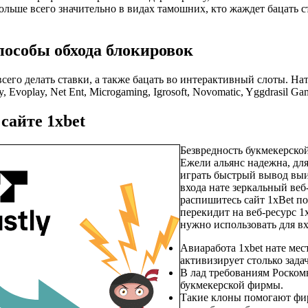
льше всего значительно в видах тамошних, кто жаждет бацать ст
способы обхода блокировок
всего делать ставки, а также бацать во интерактивный слоты. Н
Evoplay, Net Ent, Microgaming, Igrosoft, Novomatic, Yggdrasil Ga
сайте 1xbet
Безвредность букмекерской
Ежели альянс надежна, для
играть быстрый вывод выи
входа нате зеркальный веб
распишитесь сайт 1xBet по
перекидит на веб-ресурс 
нужно использовать для вх
Авиаработа 1xbet нате ме
активизирует столько задач
В лад требованиям Роском
букмекерской фирмы.
Такие клоны помогают фир