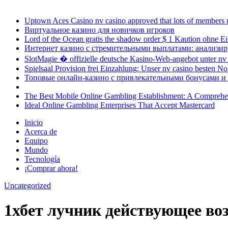
Noticias de última hora
Uptown Aces Casino nv casino approved that lots of members u
Виртуальное казино для новичков игроков
Lord of the Ocean gratis the shadow order $ 1 Kaution ohne E
Интернет казино с стремительными выплатами: анализир
SlotMagie � offizielle deutsche Kasino-Web-angebot unter nv 
Spielsaal Provision frei Einzahlung: Unser nv casino besten 
Топовые онлайн-казино с привлекательными бонусами и
The Best Mobile Online Gambling Establishment: A Comprehe
Ideal Online Gambling Enterprises That Accept Mastercard
Inicio
Acerca de
Equipo
Mundo
Tecnología
¡Comprar ahora!
Uncategorized
1хбет лучник действующее во