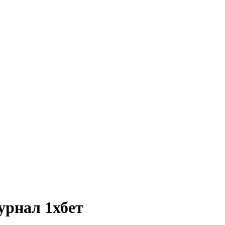
урнал 1хбет