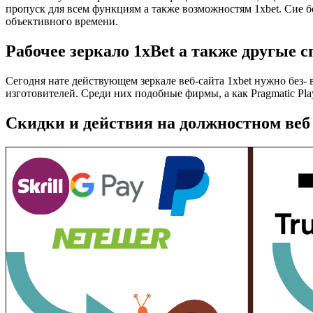
пропуск для всем функциям а также возможностям 1xbet. Сие бо
объективного времени.
Рабочее зеркало 1xBet а также другые 
Сегодня нате действующем зеркале веб-сайта 1xbet нужно без- 
изготовителей. Среди них подобные фирмы, а как Pragmatic Play, 
Скидки и действия на должностном веб 