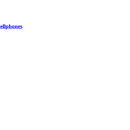
cellphones