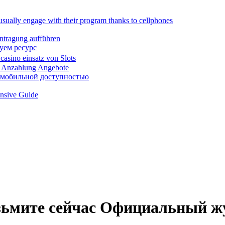
sually engage with their program thanks to cellphones
intragung aufführen
уем ресурс
casino einsatz von Slots
No Anzahlung Angebote
 мобильной доступностью
nsive Guide
зьмите сейчас Официальный ж