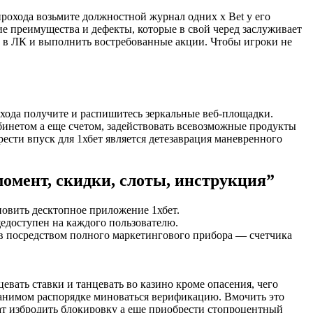
охода возьмите должностной журнал одних x Bet у его
ие преимущества и дефекты, которые в свой черед заслуживает
ь в ЛК и выполнить востребованные акции. Чтобы игроки не
хода получите и распишитесь зеркальные веб-площадки.
абинетом а еще счетом, задействовать всевозможные продукты
ести впуск для 1хбет является детезаврация маневренного
момент, скидки, слоты, инструкция”
новить десктопное приложение 1хбет.
едоступен на каждого пользователю.
в посредством полного маркетингового прибора — счетчика
евать ставки и танцевать во казино кроме опасения, чего
ранимом распорядке миноваться верификацию. Вмочить это
ат избродить блокировку а еще приобрести стопроцентный