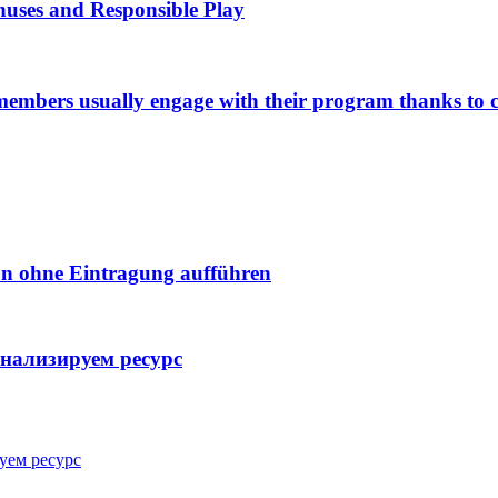
uses and Responsible Play
members usually engage with their program thanks to 
ion ohne Eintragung aufführen
нализируем ресурс
уем ресурс