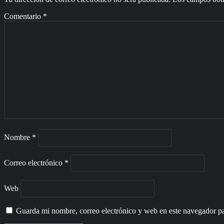
Comentario
*
Nombre
*
Correo electrónico
*
Web
Guarda mi nombre, correo electrónico y web en este navegador p