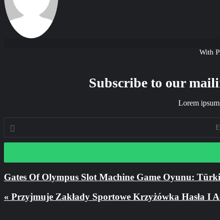
With P
Subscribe to our maili
Lorem ipsum d
Escribe
tu
correo
electrónico
Gates Of Olympus Slot Machine Game Oyunu: Türkiye
« Przyjmuje Zakłady Sportowe Krzyżówka Hasła I A