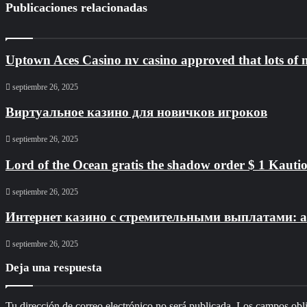
Publicaciones relacionadas
Uptown Aces Casino nv casino approved that lots of 
septiembre 26, 2025
Виртуальное казино для новичков игроков
septiembre 26, 2025
Lord of the Ocean gratis the shadow order $ 1 Kaut
septiembre 26, 2025
Интернет казино с стремительными выплатами: а
septiembre 26, 2025
Deja una respuesta
Tu dirección de correo electrónico no será publicada.
Los campos obli