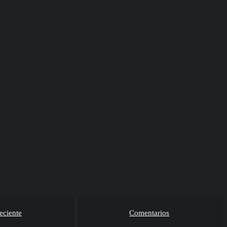
eciente
Comentarios