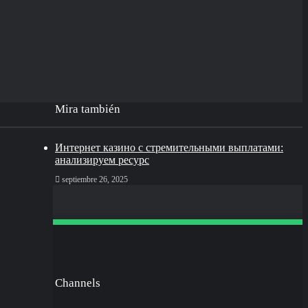
Mira también
Cerrar
Интернет казино с стремительными выплатами:
анализируем ресурс
septiembre 26, 2025
Channels