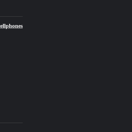
cellphones