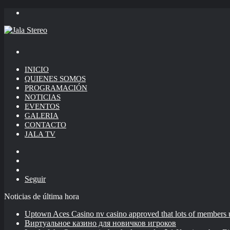
Menú
Buscar
por
INICIO
QUIENES SOMOS
PROGRAMACIÓN
NOTICIAS
EVENTOS
GALERIA
CONTACTO
JALA TV
Buscar
por
Barra
lateral
Acceso
Seguir
Noticias de última hora
Uptown Aces Casino nv casino approved that lots of members u
Виртуальное казино для новичков игроков