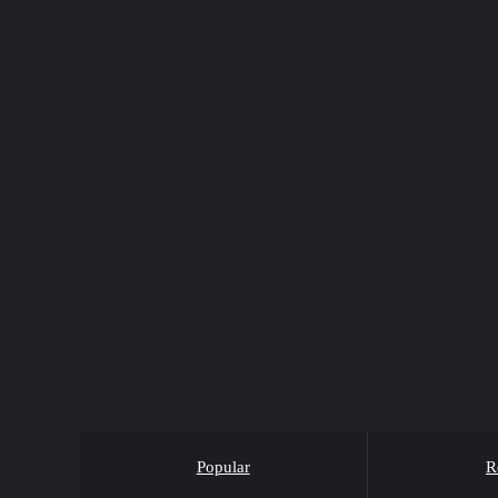
acebook
Twitter
YouTube
Instagram
Popular
R