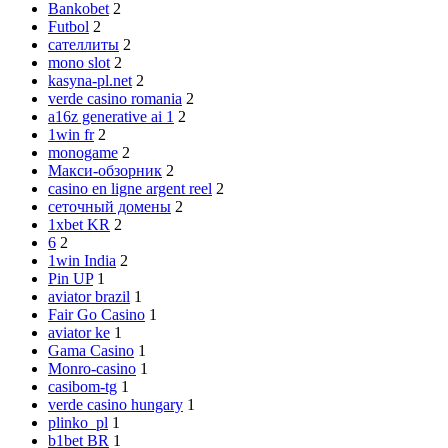
Bankobet
2
Futbol
2
сателлиты
2
mono slot
2
kasyna-pl.net
2
verde casino romania
2
a16z generative ai 1
2
1win fr
2
monogame
2
Макси-обзорник
2
casino en ligne argent reel
2
сеточный домены
2
1xbet KR
2
6
2
1win India
2
Pin UP
1
aviator brazil
1
Fair Go Casino
1
aviator ke
1
Gama Casino
1
Monro-casino
1
casibom-tg
1
verde casino hungary
1
plinko_pl
1
b1bet BR
1