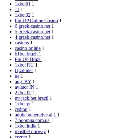
1xbet51
1
11
1
1xbet32
1
Pin UP Online Casino
1
6 greek-casino.net
1
5 greek-casino.net
1
4 greek-casino.net
1
casinos
1
casino-online
1
b1bet brazil
1
Pin Up Brazil
1
1xbet RU
1
Qizilbilet
1
ua
1
aug_BY
1
aviator IN
1
22bet IT
1
mr jack bet brazil
1
1xbet pt
1
csdino
1
adobe generative ai 1
1
7 boomua.com.ua
1
1xbet india
1
mostbet norway
1
crypto
1