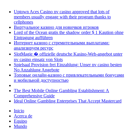
Noticias de última hora
Uptown Aces Casino nv casino approved that lots of
members usually engage with their program thanks to
cellphones
Виртуальное казино для новичков игроков
Lord of the Ocean gratis the shadow order $ 1 Kaution ohne
Eintragung aufführen
Интернет казино с стремительными выплатами:
анализируем ресурс
SlotMagie � offizielle deutsche Kasino-Web-angebot unter
nv casino einsatz von Slots
Spielsaal Provision frei Einzahlung: Unser nv casino besten
No Anzahlung Angebote
Топовые онлайн-казино с привлекательными бонусами
и мобильной доступностью
The Best Mobile Online Gambling Establishment: A
Comprehensive Guide
Ideal Online Gambling Enterprises That Accept Mastercard
Inicio
Acerca de
Equipo
Mundo