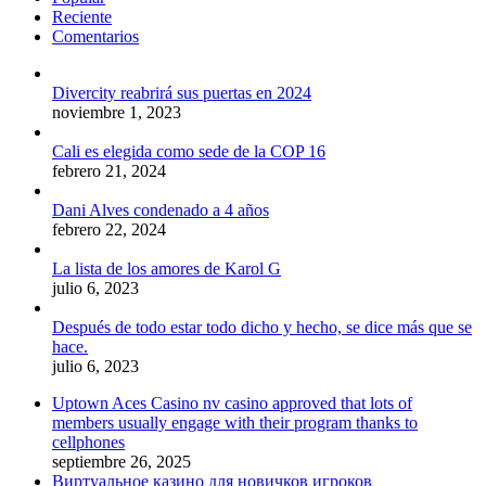
Reciente
Comentarios
Divercity reabrirá sus puertas en 2024
noviembre 1, 2023
Cali es elegida como sede de la COP 16
febrero 21, 2024
Dani Alves condenado a 4 años
febrero 22, 2024
La lista de los amores de Karol G
julio 6, 2023
Después de todo estar todo dicho y hecho, se dice más que se
hace.
julio 6, 2023
Uptown Aces Casino nv casino approved that lots of
members usually engage with their program thanks to
cellphones
septiembre 26, 2025
Виртуальное казино для новичков игроков