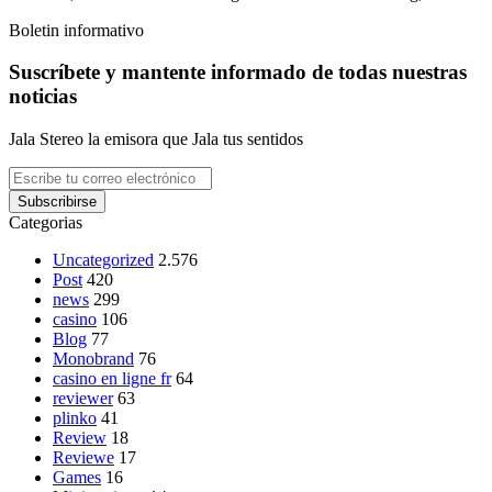
Boletin informativo
Suscríbete y mantente informado de todas nuestras
noticias
Jala Stereo la emisora que Jala tus sentidos
Escribe
tu
correo
Categorias
electrónico
Uncategorized
2.576
Post
420
news
299
casino
106
Blog
77
Monobrand
76
casino en ligne fr
64
reviewer
63
plinko
41
Review
18
Reviewe
17
Games
16