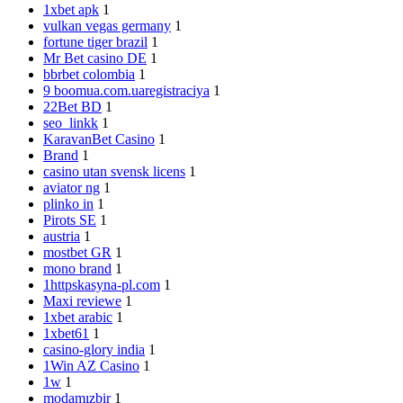
1xbet apk
1
vulkan vegas germany
1
fortune tiger brazil
1
Mr Bet casino DE
1
bbrbet colombia
1
9 boomua.com.uaregistraciya
1
22Bet BD
1
seo_linkk
1
KaravanBet Casino
1
Brand
1
casino utan svensk licens
1
aviator ng
1
plinko in
1
Pirots SE
1
austria
1
mostbet GR
1
mono brand
1
1httpskasyna-pl.com
1
Maxi reviewe
1
1xbet arabic
1
1xbet61
1
casino-glory india
1
1Win AZ Casino
1
1w
1
modamızbir
1