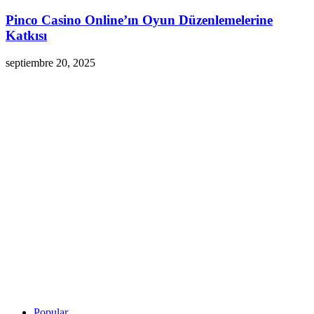
Pinco Casino Online’ın Oyun Düzenlemelerine
Katkısı
septiembre 20, 2025
Popular