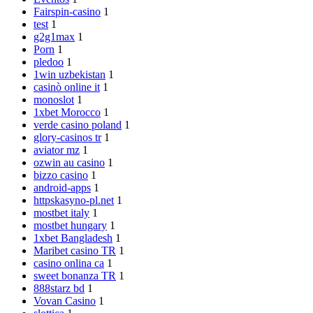
Fairspin-casino
1
test
1
g2g1max
1
Porn
1
pledoo
1
1win uzbekistan
1
casinò online it
1
monoslot
1
1xbet Morocco
1
verde casino poland
1
glory-casinos tr
1
aviator mz
1
ozwin au casino
1
bizzo casino
1
android-apps
1
httpskasyno-pl.net
1
mostbet italy
1
mostbet hungary
1
1xbet Bangladesh
1
Maribet casino TR
1
casino onlina ca
1
sweet bonanza TR
1
888starz bd
1
Vovan Casino
1