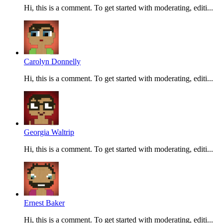
Hi, this is a comment. To get started with moderating, editi...
Carolyn Donnelly
Hi, this is a comment. To get started with moderating, editi...
Georgia Waltrip
Hi, this is a comment. To get started with moderating, editi...
Ernest Baker
Hi, this is a comment. To get started with moderating, editi...