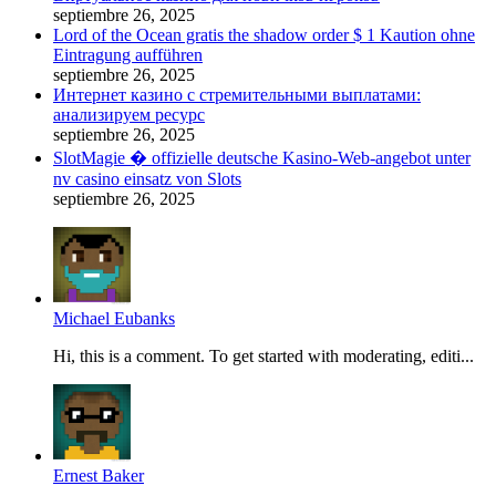
septiembre 26, 2025
Lord of the Ocean gratis the shadow order $ 1 Kaution ohne
Eintragung aufführen
septiembre 26, 2025
Интернет казино с стремительными выплатами:
анализируем ресурс
septiembre 26, 2025
SlotMagie � offizielle deutsche Kasino-Web-angebot unter
nv casino einsatz von Slots
septiembre 26, 2025
Michael Eubanks
Hi, this is a comment. To get started with moderating, editi...
Ernest Baker