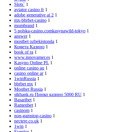
Slots`
1
aviator casino fr
1
adobe generative ai 2
1
mx-bbrbet-casino
1
mombrand
1
5 polska-casino.comkasynawild-tokyo
1
answer
1
mostbet ozbekistonda
1
Комета Казино
1
book of ra
1
www.innovamer.es
1
Kasyno Online PL
1
online casino au
1
casino online ar
1
1winRussia
1
bbrbet mx
1
Mostbet Russia
1
stkbank.ru Пинко казино 5000 RU
1
Basaribet
1
Ramenbet
1
casinom
1
non-gamstop-casino
1
nectere.co.uk
1
1win
1
Eventos
1