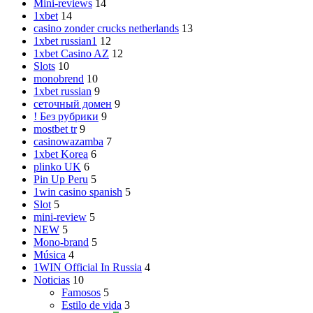
Mini-reviews
14
1xbet
14
casino zonder crucks netherlands
13
1xbet russian1
12
1xbet Casino AZ
12
Slots
10
monobrend
10
1xbet russian
9
сеточный домен
9
! Без рубрики
9
mostbet tr
9
casinowazamba
7
1xbet Korea
6
plinko UK
6
Pin Up Peru
5
1win casino spanish
5
Slot
5
mini-review
5
NEW
5
Mono-brand
5
Música
4
1WIN Official In Russia
4
Noticias
10
Famosos
5
Estilo de vida
3