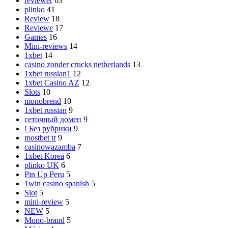
reviewer
63
plinko
41
Review
18
Reviewe
17
Games
16
Mini-reviews
14
1xbet
14
casino zonder crucks netherlands
13
1xbet russian1
12
1xbet Casino AZ
12
Slots
10
monobrend
10
1xbet russian
9
сеточный домен
9
! Без рубрики
9
mostbet tr
9
casinowazamba
7
1xbet Korea
6
plinko UK
6
Pin Up Peru
5
1win casino spanish
5
Slot
5
mini-review
5
NEW
5
Mono-brand
5