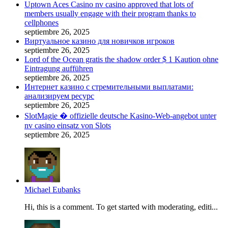
Uptown Aces Casino nv casino approved that lots of
members usually engage with their program thanks to
cellphones
septiembre 26, 2025
Виртуальное казино для новичков игроков
septiembre 26, 2025
Lord of the Ocean gratis the shadow order $ 1 Kaution ohne
Eintragung aufführen
septiembre 26, 2025
Интернет казино с стремительными выплатами:
анализируем ресурс
septiembre 26, 2025
SlotMagie � offizielle deutsche Kasino-Web-angebot unter
nv casino einsatz von Slots
septiembre 26, 2025
Michael Eubanks
Hi, this is a comment. To get started with moderating, editi...