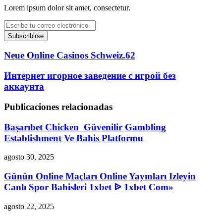
Lorem ipsum dolor sit amet, consectetur.
Escribe
tu
correo
electrónico
Neue Online Casinos Schweiz.62
Интернет игорное заведение с игрой без
аккаунта
Publicaciones relacionadas
Başarıbet Chicken ️ Güvenilir Gambling
Establishment Ve Bahis Platformu
agosto 30, 2025
Günün Online Maçları Online Yayınları Izleyin
Canlı Spor Bahisleri 1xbet ᐉ 1xbet Com»
agosto 22, 2025