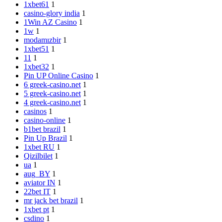
1xbet61
1
casino-glory india
1
1Win AZ Casino
1
1w
1
modamızbir
1
1xbet51
1
11
1
1xbet32
1
Pin UP Online Casino
1
6 greek-casino.net
1
5 greek-casino.net
1
4 greek-casino.net
1
casinos
1
casino-online
1
b1bet brazil
1
Pin Up Brazil
1
1xbet RU
1
Qizilbilet
1
ua
1
aug_BY
1
aviator IN
1
22bet IT
1
mr jack bet brazil
1
1xbet pt
1
csdino
1