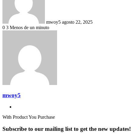
mwoy5
agosto 22, 2025
0
3
Menos de un minuto
mwoy5
Sitio
web
With Product You Purchase
Subscribe to our mailing list to get the new updates!