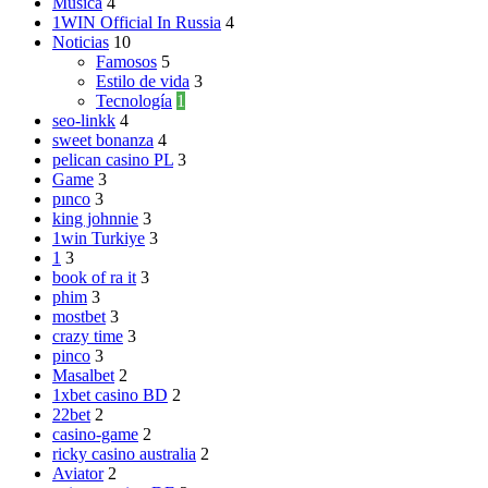
Música
4
1WIN Official In Russia
4
Noticias
10
Famosos
5
Estilo de vida
3
Tecnología
1
seo-linkk
4
sweet bonanza
4
pelican casino PL
3
Game
3
pınco
3
king johnnie
3
1win Turkiye
3
1
3
book of ra it
3
phim
3
mostbet
3
crazy time
3
pinco
3
Masalbet
2
1xbet casino BD
2
22bet
2
casino-game
2
ricky casino australia
2
Aviator
2