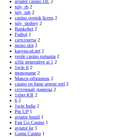
aviator casino DE
2
july_rb
2
july_mb
2
casino svensk licens
2
july_slotbey
2
Bankobet
2
Futbol
2
сателлиты
2
mono slot
2
kasyna-pl.net
2
verde casino romania
2
a16z generative ai 1
2
1win fr
2
monogame
2
Макси-обзорник
2
casino en ligne argent reel
2
сеточный домены
2
1xbet KR
2
6
2
1win India
2
Pin UP
1
aviator brazil
1
Fair Go Casino
1
aviator ke
1
Gama Casino
1