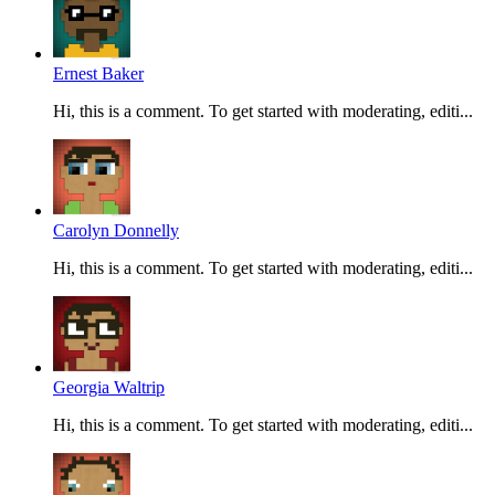
Ernest Baker
Hi, this is a comment. To get started with moderating, editi...
Carolyn Donnelly
Hi, this is a comment. To get started with moderating, editi...
Georgia Waltrip
Hi, this is a comment. To get started with moderating, editi...