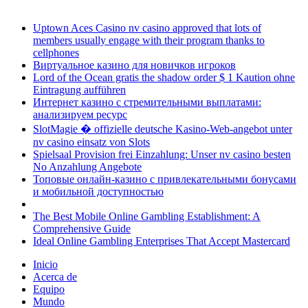
Noticias de última hora
Uptown Aces Casino nv casino approved that lots of
members usually engage with their program thanks to
cellphones
Виртуальное казино для новичков игроков
Lord of the Ocean gratis the shadow order $ 1 Kaution ohne
Eintragung aufführen
Интернет казино с стремительными выплатами:
анализируем ресурс
SlotMagie � offizielle deutsche Kasino-Web-angebot unter
nv casino einsatz von Slots
Spielsaal Provision frei Einzahlung: Unser nv casino besten
No Anzahlung Angebote
Топовые онлайн-казино с привлекательными бонусами
и мобильной доступностью
The Best Mobile Online Gambling Establishment: A
Comprehensive Guide
Ideal Online Gambling Enterprises That Accept Mastercard
Inicio
Acerca de
Equipo
Mundo