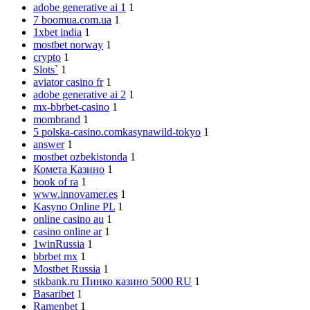
adobe generative ai 1
1
7 boomua.com.ua
1
1xbet india
1
mostbet norway
1
crypto
1
Slots`
1
aviator casino fr
1
adobe generative ai 2
1
mx-bbrbet-casino
1
mombrand
1
5 polska-casino.comkasynawild-tokyo
1
answer
1
mostbet ozbekistonda
1
Комета Казино
1
book of ra
1
www.innovamer.es
1
Kasyno Online PL
1
online casino au
1
casino online ar
1
1winRussia
1
bbrbet mx
1
Mostbet Russia
1
stkbank.ru Пинко казино 5000 RU
1
Basaribet
1
Ramenbet
1