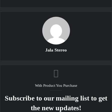
Jala Stereo
With Product You Purchase
Subscribe to our mailing list to get
the new updates!