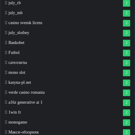
july_rb
2
july_mb
2
casino svensk licens
2
july_slotbey
2
Bankobet
2
Futbol
2
сателлиты
2
mono slot
2
kasyna-pl.net
2
verde casino romania
2
a16z generative ai 1
2
1win fr
2
monogame
2
Макси-обзорник
2