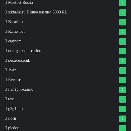
Mostbet Russia
1
stkbank.ru Пинко казино 5000 RU
1
Basaribet
1
Ramenbet
1
casinom
1
non-gamstop-casino
1
nectere.co.uk
1
1win
1
Eventos
1
Fairspin-casino
1
test
1
g2g1max
1
Porn
1
pledoo
1