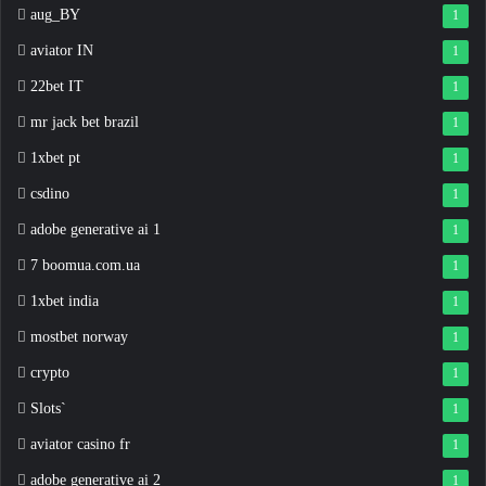
aug_BY
1
aviator IN
1
22bet IT
1
mr jack bet brazil
1
1xbet pt
1
csdino
1
adobe generative ai 1
1
7 boomua.com.ua
1
1xbet india
1
mostbet norway
1
crypto
1
Slots`
1
aviator casino fr
1
adobe generative ai 2
1