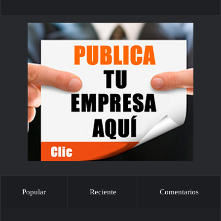
Popular
Reciente
Comentarios