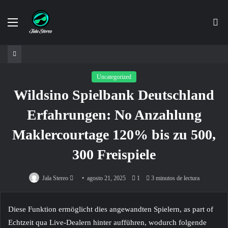
Menú
Bu
po
Uncategorized
Wildsino Spielbank Deutschland
Erfahrungen: No Anzahlung
Maklercourtage 120% bis zu 500,
300 Freispiele
Send
Jala Stereo
agosto 21, 2025
1
3 minutos de lectura
an
email
Diese Funktion ermöglicht dies angewandten Spielern, as part of
Echtzeit qua Live-Dealern hinter aufführen, wodurch folgende