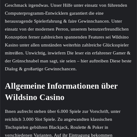
Geschmack irgendwas. Unser Hilfe unter einsatz von führenden
Computerprogramm-Entwicklern garantiert die eine
herausragende Spielerfahrung & faire Gewinnchancen. Unter
einsatz von der modernen Perron, unserem benutzerfreundlichen
Konzeption ferner zahlreichen spannenden Features sei Wildsino
Kasino unter allen umständen weiterhin zahlreiche Glücksspieler
mitreißen. Unwichtig, inwiefern Die leser ein erfahrener Gamer &
der Grünschnabel man sagt, sie seien – hier auftreiben Diese beste
Dialog & großartige Gewinnchancen.
Allgemeine Informationen über
Wildsino Casino
Ihnen aufrecht stehen über 6.000 Spiele zur Vorschrift, unter
reichlich 3.000 Slot Spiele. Zu angewandten klassischen
Tischspielen gebühren Blackjack, Roulette & Poker in
verschiedenen Varianten. Auf ihr Eintragung bekommen