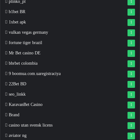
plinko_pl
1
b1bet BR
1
1xbet apk
1
vulkan vegas germany
1
fortune tiger brazil
1
Mr Bet casino DE
1
bbrbet colombia
1
9 boomua.com.uaregistraciya
1
22Bet BD
1
seo_linkk
1
KaravanBet Casino
1
Brand
1
casino utan svensk licens
1
aviator ng
1