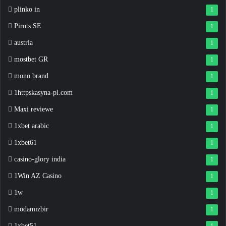
plinko in
1
Pirots SE
1
austria
1
mostbet GR
1
mono brand
1
1httpskasyna-pl.com
1
Maxi reviewe
1
1xbet arabic
1
1xbet61
1
casino-glory india
1
1Win AZ Casino
1
1w
1
modamızbir
1
1xbet51