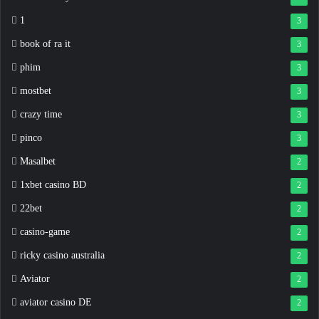
1
3
book of ra it
3
phim
3
mostbet
3
crazy time
3
pinco
3
Masalbet
2
1xbet casino BD
2
22bet
2
casino-game
2
ricky casino australia
2
Aviator
2
aviator casino DE
2