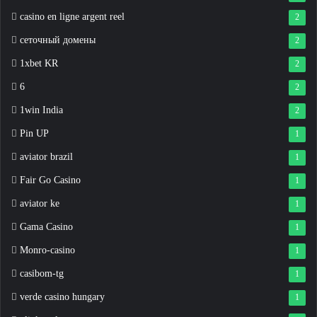
casino en ligne argent reel
2
сеточный домены
2
1xbet KR
2
6
2
1win India
2
Pin UP
1
aviator brazil
1
Fair Go Casino
1
aviator ke
1
Gama Casino
1
Monro-casino
1
casibom-tg
1
verde casino hungary
1