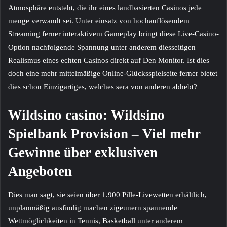
Atmosphäre entsteht, die ihr eines landbasierten Casinos jede
menge verwandt sei. Unter einsatz von hochauflösendem
Streaming ferner interaktivem Gameplay bringt diese Live-Casino-
Option nachfolgende Spannung unter anderem diesseitigen
Realismus eines echten Casinos direkt auf Den Monitor.
Ist dies
doch eine mehr mittelmäßige Online-Glücksspielseite ferner bietet
dies schon Einzigartiges, welches sera von anderen abhebt?
Wildsino casino: Wildsino
Spielbank Provision – Viel mehr
Gewinne über exklusiven
Angeboten
Dies man sagt, sie seien über 1.900 Pille-Livewetten erhältlich,
unplanmäßig ausfindig machen zigeunern spannende
Wettmöglichkeiten in Tennis, Basketball unter anderem