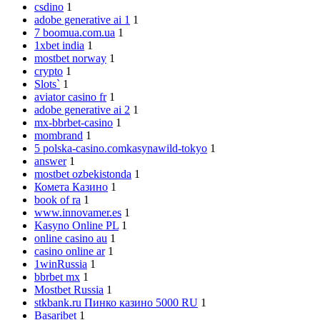
csdino
1
adobe generative ai 1
1
7 boomua.com.ua
1
1xbet india
1
mostbet norway
1
crypto
1
Slots`
1
aviator casino fr
1
adobe generative ai 2
1
mx-bbrbet-casino
1
mombrand
1
5 polska-casino.comkasynawild-tokyo
1
answer
1
mostbet ozbekistonda
1
Комета Казино
1
book of ra
1
www.innovamer.es
1
Kasyno Online PL
1
online casino au
1
casino online ar
1
1winRussia
1
bbrbet mx
1
Mostbet Russia
1
stkbank.ru Пинко казино 5000 RU
1
Basaribet
1