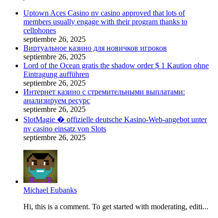
Uptown Aces Casino nv casino approved that lots of
members usually engage with their program thanks to
cellphones
septiembre 26, 2025
Виртуальное казино для новичков игроков
septiembre 26, 2025
Lord of the Ocean gratis the shadow order $ 1 Kaution ohne
Eintragung aufführen
septiembre 26, 2025
Интернет казино с стремительными выплатами:
анализируем ресурс
septiembre 26, 2025
SlotMagie � offizielle deutsche Kasino-Web-angebot unter
nv casino einsatz von Slots
septiembre 26, 2025
Michael Eubanks
Hi, this is a comment. To get started with moderating, editi...