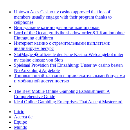
Noticias de última hora
Uptown Aces Casino nv casino approved that lots of
members usually engage with their program thanks to
cellphones
Виртуальное казино для новичков игроков
Lord of the Ocean gratis the shadow order $ 1 Kaution ohne
Eintragung aufführen
Интернет казино с стремительными выплатами:
анализируем ресурс
SlotMagie � offizielle deutsche Kasino-Web-angebot unter
nv casino einsatz von Slots
Spielsaal Provision frei Einzahlung: Unser nv casino besten
No Anzahlung Angebote
Топовые онлайн-казино с привлекательными бонусами
и мобильной доступностью
The Best Mobile Online Gambling Establishment: A
Comprehensive Guide
Ideal Online Gambling Enterprises That Accept Mastercard
Inicio
Acerca de
Equipo
Mundo