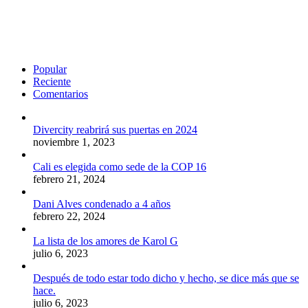
Popular
Reciente
Comentarios
Divercity reabrirá sus puertas en 2024
noviembre 1, 2023
Cali es elegida como sede de la COP 16
febrero 21, 2024
Dani Alves condenado a 4 años
febrero 22, 2024
La lista de los amores de Karol G
julio 6, 2023
Después de todo estar todo dicho y hecho, se dice más que se
hace.
julio 6, 2023