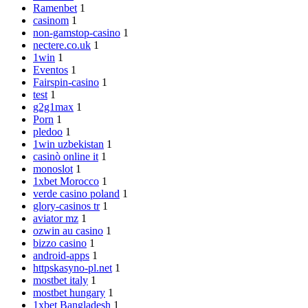
Ramenbet
1
casinom
1
non-gamstop-casino
1
nectere.co.uk
1
1win
1
Eventos
1
Fairspin-casino
1
test
1
g2g1max
1
Porn
1
pledoo
1
1win uzbekistan
1
casinò online it
1
monoslot
1
1xbet Morocco
1
verde casino poland
1
glory-casinos tr
1
aviator mz
1
ozwin au casino
1
bizzo casino
1
android-apps
1
httpskasyno-pl.net
1
mostbet italy
1
mostbet hungary
1
1xbet Bangladesh
1