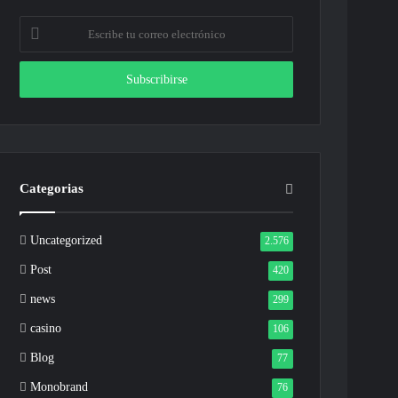
Escribe
tu
correo
electrónico
Categorias
Uncategorized
2.576
Post
420
news
299
casino
106
Blog
77
Monobrand
76