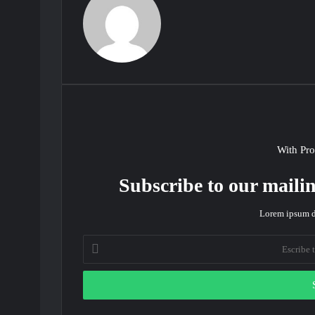
With Pro
Subscribe to our mailin
Lorem ipsum do
Escribe
tu
correo
electrónico