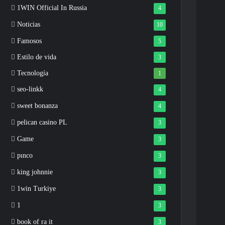
1WIN Official In Russia
4
Noticias
10
Famosos
5
Estilo de vida
3
Tecnología
1
seo-linkk
4
sweet bonanza
4
pelican casino PL
3
Game
3
pınco
3
king johnnie
3
1win Turkiye
3
1
3
book of ra it
3